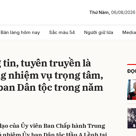
Thứ Năm,
06/08/2026
bình luận
Bản làng hôm nay
Sắc màu 54
Người giữ lửa
Media
tin, tuyên truyền là
ĐỌC
g nhiệm vụ trọng tâm,
 ban Dân tộc trong năm
Hủy
G
ỉ đạo của Ủy viên Ban Chấp hành Trung
ủ nhiệm Ủy ban Dân tộc Hầu A Lềnh tại