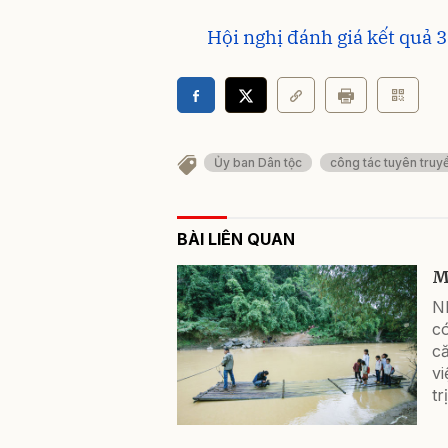
Hội nghị đánh giá kết quả
Ủy ban Dân tộc
công tác tuyên truy
BÀI LIÊN QUAN
M
N
có
c
vi
tr