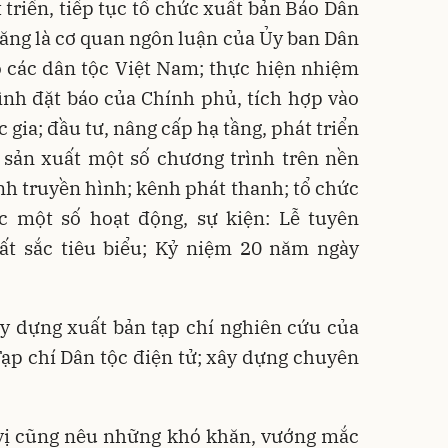
 triển, tiếp tục tổ chức xuất bản Báo Dân
 năng là cơ quan ngôn luận của Ủy ban Dân
o các dân tộc Việt Nam; thực hiện nhiệm
ình đặt báo của Chính phủ, tích hợp vào
gia; đầu tư, nâng cấp hạ tầng, phát triển
; sản xuất một số chương trình trên nền
ênh truyền hình; kênh phát thanh; tổ chức
c một số hoạt động, sự kiện: Lễ tuyên
t sắc tiêu biểu; Kỷ niệm 20 năm ngày
ây dựng xuất bản tạp chí nghiên cứu của
ạp chí Dân tộc điện tử; xây dựng chuyên
 vị cũng nêu những khó khăn, vướng mắc