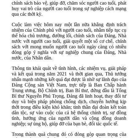
chính sách bảo vệ, giúp đỡ, chăm sóc người cao tuổi, phát
huy vai trò của người cao tuổi trong sự nghiệp cách mạng
qua các thời kỳ.
Cuộc làm việc hôm nay một lần nữa khẳng định trách
nhiệm của Chính phủ với người cao tuổi, nhằm tiếp tục cụ
thể hóa chủ trương, đường lối, chính sách của Đảng, Nhà
nước với người cao tuổi, giải quyết một số cơ chế, chính
sách với mong muốn người cao tuổi ngày càng có nhiều
đóng góp ý nghĩa với sự nghiệp chung của Đảng, Nhà
nước, của Nhân dân.
Thông tin khái quát về tình hình, các nhiệm vụ, giải pháp
và kết quả trong năm 2021 và thời gian qua, Thủ tướng
nhấn mạnh những kết quả đạt được là nhờ sự lãnh đạo của
Đảng Cộng sản Việt Nam, trực tiếp là Ban Chấp hành
Trung ương, Bộ Chính trị, Ban Bí thư, đứng đầu là Tổng
Bí thư Nguyễn Phú Trọng, Đảng đã linh hoạt, thay đổi tư
duy và biện pháp phòng chống dịch, chuyển hướng kịp
thời trong điều kiện khó khăn; tinh thần đại đoàn kết toàn
dân tộc, sự vào cuộc của cả hệ thống chính trị, sự đồng
tình, hưởng ứng của người dân và cộng đồng doanh
nghiệp; sự ủng hộ, giúp đỡ của bạn bè, đối tác quốc tế.
Trong thành quả chung đó có đóng góp quan trọng của