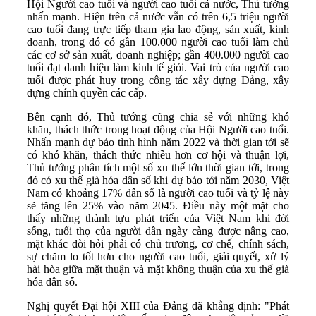
Hội Người cao tuổi và người cao tuổi cả nước, Thủ tướng
nhấn mạnh. Hiện trên cả nước vẫn có trên 6,5 triệu người
cao tuổi đang trực tiếp tham gia lao động, sản xuất, kinh
doanh, trong đó có gần 100.000 người cao tuổi làm chủ
các cơ sở sản xuất, doanh nghiệp; gần 400.000 người cao
tuổi đạt danh hiệu làm kinh tế giỏi. Vai trò của người cao
tuổi được phát huy trong công tác xây dựng Đảng, xây
dựng chính quyền các cấp.
Bên cạnh đó, Thủ tướng cũng chia sẻ với những khó
khăn, thách thức trong hoạt động của Hội Người cao tuổi.
Nhấn mạnh dự báo tình hình năm 2022 và thời gian tới sẽ
có khó khăn, thách thức nhiều hơn cơ hội và thuận lợi,
Thủ tướng phân tích một số xu thế lớn thời gian tới, trong
đó có xu thế già hóa dân số khi dự báo tới năm 2030, Việt
Nam có khoảng 17% dân số là người cao tuổi và tỷ lệ này
sẽ tăng lên 25% vào năm 2045. Điều này một mặt cho
thấy những thành tựu phát triển của Việt Nam khi đời
sống, tuổi thọ của người dân ngày càng được nâng cao,
mặt khác đòi hỏi phải có chủ trương, cơ chế, chính sách,
sự chăm lo tốt hơn cho người cao tuổi, giải quyết, xử lý
hài hòa giữa mặt thuận và mặt không thuận của xu thế già
hóa dân số.
Nghị quyết Đại hội XIII của Đảng đã khẳng định: "Phát