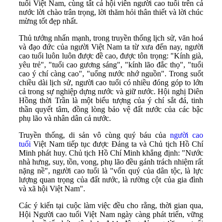
tuổi Việt Nam, cùng tất cả hội viên người cao tuổi trên cả
nước lời chào trân trọng, lời thăm hỏi thân thiết và lời chúc
mừng tốt đẹp nhất.
Thủ tướng nhấn mạnh, trong truyền thống lịch sử, văn hoá
và đạo đức của người Việt Nam ta từ xưa đến nay, người
cao tuổi luôn luôn được đề cao, được tôn trọng: "Kính già,
yêu trẻ", "tuổi cao gương sáng", "kính lão đắc thọ", "tuổi
cao ý chí càng cao", "uống nước nhớ nguồn". Trong suốt
chiều dài lịch sử, người cao tuổi có nhiều đóng góp to lớn
cả trong sự nghiệp dựng nước và giữ nước. Hội nghị Diên
Hồng thời Trần là một biểu tượng của ý chí sắt đá, tinh
thần quyết tâm, đồng lòng bảo vệ đất nước của các bậc
phụ lão và nhân dân cả nước.
Truyền thống, di sản vô cùng quý báu của
người cao
tuổi
Việt Nam tiếp tục được Đảng ta và Chủ tịch Hồ Chí
Minh phát huy. Chủ tịch Hồ Chí Minh khẳng định: "Nước
nhà hưng, suy, tồn, vong, phụ lão đều gánh trách nhiệm rất
nặng nề", người cao tuổi là "vốn quý của dân tộc, là lực
lượng quan trọng của đất nước, là rường cột của gia đình
và xã hội Việt Nam".
Các ý kiến tại cuộc làm việc đều cho rằng, thời gian qua,
Hội Người cao tuổi Việt Nam ngày càng phát triển, vững