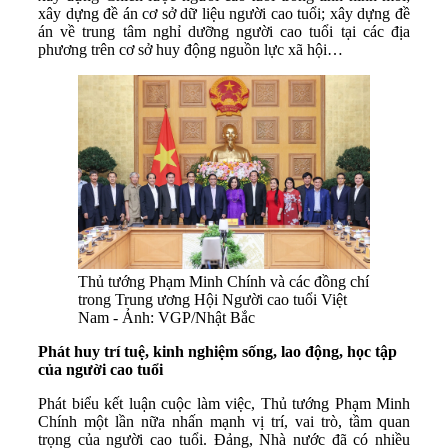
xây dựng đề án cơ sở dữ liệu người cao tuổi; xây dựng đề
án về trung tâm nghỉ dưỡng người cao tuổi tại các địa
phương trên cơ sở huy động nguồn lực xã hội…
Thủ tướng Phạm Minh Chính và các đồng chí
trong Trung ương Hội Người cao tuổi Việt
Nam - Ảnh: VGP/Nhật Bắc
Phát huy trí tuệ, kinh nghiệm sống, lao động, học tập
của người cao tuổi
Phát biểu kết luận cuộc làm việc, Thủ tướng Phạm Minh
Chính một lần nữa nhấn mạnh vị trí, vai trò, tầm quan
trọng của người cao tuổi. Đảng, Nhà nước đã có nhiều