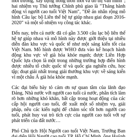
môi trường, xây dựng nông thôn mới và đô thị văn minh";
hai nhiệm vụ Thủ tướng Chính phủ giao là "Tháng hành
động vì người cao tuổi Việt Nam", "Đề án nhân rộng mô
hình Câu lạc bộ Liên thế hệ tự giúp nhau giai đoạn 2016-
2020" và một số nhiệm vụ công tác khác.
Đến nay, trên cả nước đã có gần 3.500 câu lạc bộ liên thế
hệ tự giúp nhau và mô hình này được giới thiệu tại nhiều
diễn đàn khu vực và quốc tế như một sáng kiến tốt của
Việt Nam. Mô hình được WHO đưa vào kế hoạch hành
động khu vực về già hóa khỏe mạnh; được Liên Hợp
Quốc lựa chọn là một trong những trường hợp điển hình
được nhiều tổ chức quốc tế và quốc gia nghiên cứu, học
tập; đoạt giải nhất trong giải thưởng khu vực về sáng kiến
vì một châu Á già hóa khỏe mạnh.
Các đại biểu bày tỏ cảm ơn sự quan tâm của lãnh đạo
Đảng, Nhà nước với người cao tuổi cả nước, phân tích làm
rõ hơn những khó khăn, bất cập trong hoạt động của các
cấp hội người cao tuổi, đề xuất một số nhiệm vụ, giải
pháp, nêu các kiến nghị để chăm sóc tốt hơn người cao
tuổi, phát huy vai trò tích cực của người cao tuổi với sự
phát triển của đất nước…
Phó Chủ tịch Hội Người cao tuổi Việt Nam, Trưởng Ban
đại diện Hội Người cao tuổi TP. Hồ Chí Minh, ông Huỳnh