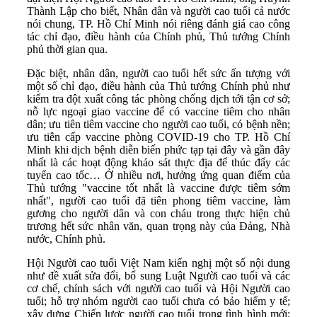
Thành Lập cho biết, Nhân dân và người cao tuổi cả nước
nói chung, TP. Hồ Chí Minh nói riêng đánh giá cao công
tác chỉ đạo, điều hành của Chính phủ, Thủ tướng Chính
phủ thời gian qua.
Đặc biệt, nhân dân, người cao tuổi hết sức ấn tượng với
một số chỉ đạo, điều hành của Thủ tướng Chính phủ như
kiểm tra đột xuất công tác phòng chống dịch tới tận cơ sở;
nỗ lực ngoại giao vaccine để có vaccine tiêm cho nhân
dân; ưu tiên tiêm vaccine cho người cao tuổi, có bệnh nền;
ưu tiên cấp vaccine phòng COVID-19 cho TP. Hồ Chí
Minh khi dịch bệnh diễn biến phức tạp tại đây và gần đây
nhất là các hoạt động khảo sát thực địa để thúc đẩy các
tuyến cao tốc… Ở nhiều nơi, hưởng ứng quan điểm của
Thủ tướng "vaccine tốt nhất là vaccine được tiêm sớm
nhất", người cao tuổi đã tiên phong tiêm vaccine, làm
gương cho người dân và con cháu trong thực hiện chủ
trương hết sức nhân văn, quan trọng này của Đảng, Nhà
nước, Chính phủ.
Hội Người cao tuổi Việt Nam kiến nghị một số nội dung
như đề xuất sửa đổi, bổ sung Luật Người cao tuổi và các
cơ chế, chính sách với người cao tuổi và Hội Người cao
tuổi; hỗ trợ nhóm người cao tuổi chưa có bảo hiểm y tế;
xây dựng Chiến lược người cao tuổi trong tình hình mới;