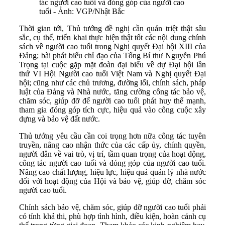
tác người cao tuổi và đóng góp của người cao
tuổi - Ảnh: VGP/Nhật Bắc
Thời gian tới, Thủ tướng đề nghị cần quán triệt thật sâu
sắc, cụ thể, triển khai thực hiện thật tốt các nội dung chính
sách về người cao tuổi trong Nghị quyết Đại hội XIII của
Đảng; bài phát biểu chỉ đạo của Tổng Bí thư Nguyễn Phú
Trọng tại cuộc gặp mặt đoàn đại biểu về dự Đại hội lần
thứ VI Hội Người cao tuổi Việt Nam và Nghị quyết Đại
hội; cũng như các chủ trương, đường lối, chính sách, pháp
luật của Đảng và Nhà nước, tăng cường công tác bảo vệ,
chăm sóc, giúp đỡ để người cao tuổi phát huy thế mạnh,
tham gia đóng góp tích cực, hiệu quả vào công cuộc xây
dựng và bảo vệ đất nước.
Thủ tướng yêu cầu cần coi trọng hơn nữa công tác tuyên
truyền, nâng cao nhận thức của các cấp ủy, chính quyền,
người dân về vai trò, vị trí, tầm quan trọng của hoạt động,
công tác người cao tuổi và đóng góp của người cao tuổi.
Nâng cao chất lượng, hiệu lực, hiệu quả quản lý nhà nước
đối với hoạt động của Hội và bảo vệ, giúp đỡ, chăm sóc
người cao tuổi.
Chính sách bảo vệ, chăm sóc, giúp đỡ người cao tuổi phải
có tính khả thi, phù hợp tình hình, điều kiện, hoàn cảnh cụ