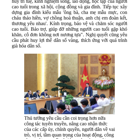
huy trí tuệ, kinh nghiệm sống, lao động, học tập của người
cao tuổi trong xã hội, cộng đồng và gia đình. Tiếp tục xây
dựng gia đình kiểu mẫu 'ông bà, cha mẹ mẫu mực, con
cháu thảo hiền, vợ chồng hoà thuận, anh chị em đoàn kết,
thương yêu nhau'. Kính trọng, bảo vệ và chăm sóc người
cao tuổi. Bảo trợ, giúp đỡ những người cao tuổi gặp khó
khăn, cô đơn không nơi nương tựa". Nghị quyết cũng yêu
cầu phát huy lợi thế dân số vàng, thích ứng với quá trình
già hóa dân số.
Thủ tướng yêu cầu cần coi trọng hơn nữa
công tác tuyên truyền, nâng cao nhận thức
của các cấp ủy, chính quyền, người dân về vai
trò, vị trí, tầm quan trọng của hoạt động, công