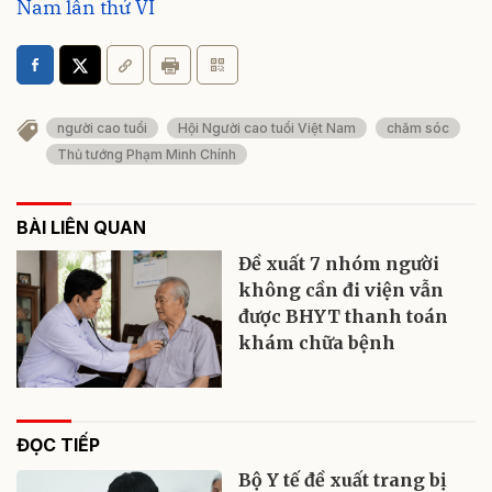
Nam lần thứ VI
người cao tuổi
Hội Người cao tuổi Việt Nam
chăm sóc
Thủ tướng Phạm Minh Chính
BÀI LIÊN QUAN
Đề xuất 7 nhóm người
không cần đi viện vẫn
được BHYT thanh toán
khám chữa bệnh
ĐỌC TIẾP
Bộ Y tế đề xuất trang bị