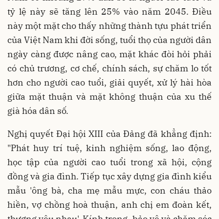
tỷ lệ này sẽ tăng lên 25% vào năm 2045. Điều
này một mặt cho thấy những thành tựu phát triển
của Việt Nam khi đời sống, tuổi thọ của người dân
ngày càng được nâng cao, mặt khác đòi hỏi phải
có chủ trương, cơ chế, chính sách, sự chăm lo tốt
hơn cho người cao tuổi, giải quyết, xử lý hài hòa
giữa mặt thuận và mặt không thuận của xu thế
già hóa dân số.
Nghị quyết Đại hội XIII của Đảng đã khẳng định:
"Phát huy trí tuệ, kinh nghiệm sống, lao động,
học tập của người cao tuổi trong xã hội, cộng
đồng và gia đình. Tiếp tục xây dựng gia đình kiểu
mẫu 'ông bà, cha mẹ mẫu mực, con cháu thảo
hiền, vợ chồng hoà thuận, anh chị em đoàn kết,
thương yêu nhau'. Kính trọng, bảo vệ và chăm sóc