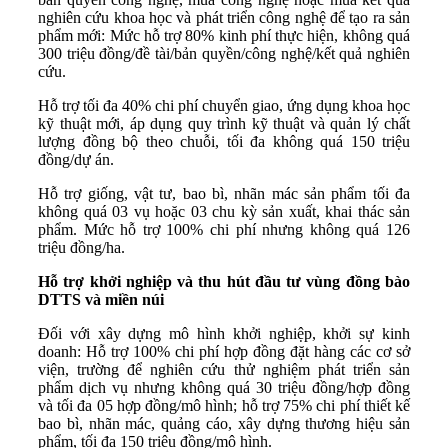
nghiên cứu khoa học và phát triển công nghệ để tạo ra sản
phẩm mới: Mức hỗ trợ 80% kinh phí thực hiện, không quá
300 triệu đồng/đề tài/bản quyền/công nghệ/kết quả nghiên
cứu.
Hỗ trợ tối đa 40% chi phí chuyển giao, ứng dụng khoa học
kỹ thuật mới, áp dụng quy trình kỹ thuật và quản lý chất
lượng đồng bộ theo chuỗi, tối đa không quá 150 triệu
đồng/dự án.
Hỗ trợ giống, vật tư, bao bì, nhãn mác sản phẩm tối đa
không quá 03 vụ hoặc 03 chu kỳ sản xuất, khai thác sản
phẩm. Mức hỗ trợ 100% chi phí nhưng không quá 126
triệu đồng/ha.
Hỗ trợ khởi nghiệp và thu hút đầu tư vùng đồng bào
DTTS và miền núi
Đối với xây dựng mô hình khởi nghiệp, khởi sự kinh
doanh: Hỗ trợ 100% chi phí hợp đồng đặt hàng các cơ sở
viện, trường để nghiên cứu thử nghiệm phát triển sản
phẩm dịch vụ nhưng không quá 30 triệu đồng/hợp đồng
và tối đa 05 hợp đồng/mô hình; hỗ trợ 75% chi phí thiết kế
bao bì, nhãn mác, quảng cáo, xây dựng thương hiệu sản
phẩm, tối đa 150 triệu đồng/mô hình.