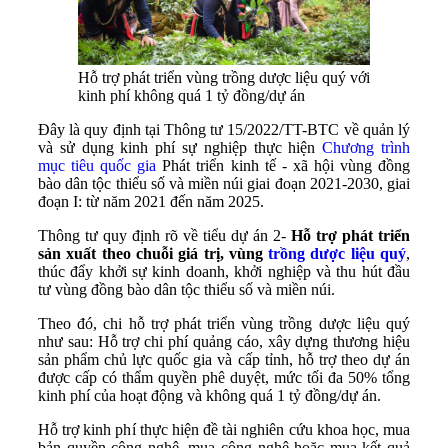
Hỗ trợ phát triển vùng trồng dược liệu quý với
kinh phí không quá 1 tỷ đồng/dự án
Đây là quy định tại Thông tư 15/2022/TT-BTC về quản lý
và sử dụng kinh phí sự nghiệp thực hiện
Chương trình
mục tiêu quốc gia
Phát triển kinh tế - xã hội vùng đồng
bào dân tộc thiểu số và miền núi giai đoạn 2021-2030, giai
đoạn I: từ năm 2021 đến năm 2025.
Thông tư quy định rõ về tiểu dự án 2-
Hỗ trợ phát triển
sản xuất theo chuỗi giá trị, vùng
trồng dược liệu quý
,
thúc đẩy khởi sự kinh doanh, khởi nghiệp và thu hút đầu
tư vùng đồng bào dân tộc thiểu số và miền núi.
Theo đó, chi hỗ trợ phát triển vùng trồng dược liệu quý
như sau: Hỗ trợ chi phí quảng cáo, xây dựng thương hiệu
sản phẩm chủ lực quốc gia và cấp tỉnh, hỗ trợ theo dự án
được cấp có thẩm quyền phê duyệt, mức tối đa 50% tổng
kinh phí của hoạt động và không quá 1 tỷ đồng/dự án.
Hỗ trợ kinh phí thực hiện đề tài nghiên cứu khoa học, mua
bản quyền công nghệ, mua công nghệ hoặc mua kết quả