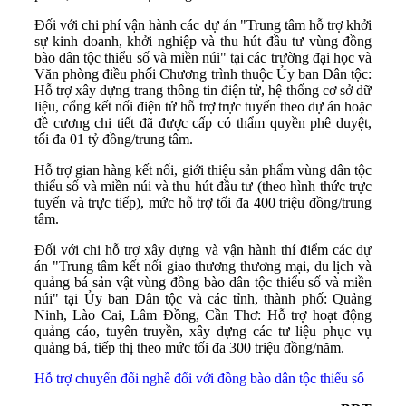
Đối với chi phí vận hành các dự án "Trung tâm hỗ trợ khởi
sự kinh doanh, khởi nghiệp và thu hút đầu tư vùng đồng
bào dân tộc thiểu số và miền núi" tại các trường đại học và
Văn phòng điều phối Chương trình thuộc Ủy ban Dân tộc:
Hỗ trợ xây dựng trang thông tin điện tử, hệ thống cơ sở dữ
liệu, cổng kết nối điện tử hỗ trợ trực tuyến theo dự án hoặc
đề cương chi tiết đã được cấp có thẩm quyền phê duyệt,
tối đa 01 tỷ đồng/trung tâm.
Hỗ trợ gian hàng kết nối, giới thiệu sản phẩm vùng dân tộc
thiểu số và miền núi và thu hút đầu tư (theo hình thức trực
tuyến và trực tiếp), mức hỗ trợ tối đa 400 triệu đồng/trung
tâm.
Đối với chi hỗ trợ xây dựng và vận hành thí điểm các dự
án "Trung tâm kết nối giao thương thương mại, du lịch và
quảng bá sản vật vùng đồng bào dân tộc thiểu số và miền
núi" tại Ủy ban Dân tộc và các tỉnh, thành phố: Quảng
Ninh, Lào Cai, Lâm Đồng, Cần Thơ: Hỗ trợ hoạt động
quảng cáo, tuyên truyền, xây dựng các tư liệu phục vụ
quảng bá, tiếp thị theo mức tối đa 300 triệu đồng/năm.
Hỗ trợ chuyển đổi nghề đối với đồng bào dân tộc thiểu số