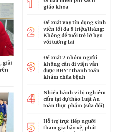
1
Đi đầu miễn phí sách
giáo khoa
Đề xuất vay tín dụng sinh
2
viên tối đa 8 triệu/tháng:
Không để tuổi trẻ lỡ hẹn
với tương lai
Đề xuất 7 nhóm người
 giải
3
không cần đi viện vẫn
trên
được BHYT thanh toán
khám chữa bệnh
Nhiều hành vi bị nghiêm
4
cấm tại dự thảo Luật An
toàn thực phẩm (sửa đổi)
Hỗ trợ trực tiếp người
5
tham gia bảo vệ, phát