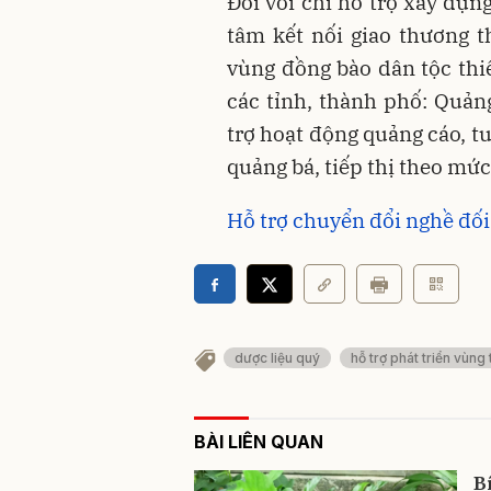
Đối với chi hỗ trợ xây dựn
tâm kết nối giao thương t
vùng đồng bào dân tộc thiể
các tỉnh, thành phố: Quản
trợ hoạt động quảng cáo, t
quảng bá, tiếp thị theo mức
Hỗ trợ chuyển đổi nghề đối
dược liệu quý
hỗ trợ phát triển vùng
BÀI LIÊN QUAN
B