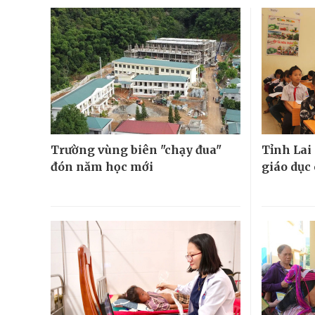
Trường vùng biên "chạy đua"
Tỉnh Lai
đón năm học mới
giáo dục