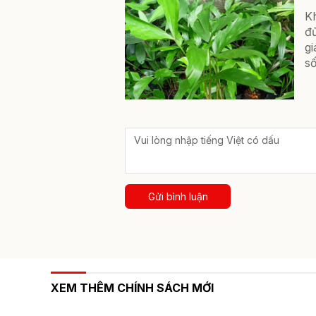
K
đ
gi
số
Gửi bình luận
XEM THÊM CHÍNH SÁCH MỚI