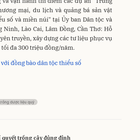
g và vận hành thí điểm các dự án "Trung
hương mại, du lịch và quảng bá sản vật
u số và miền núi" tại Ủy ban Dân tộc và
g Ninh, Lào Cai, Lâm Đồng, Cần Thơ: Hỗ
uyên truyền, xây dựng các tư liệu phục vụ
 tối đa 300 triệu đồng/năm.
 với đồng bào dân tộc thiểu số
 trồng dược liệu quý
í quyết trồng cây đủng đỉnh