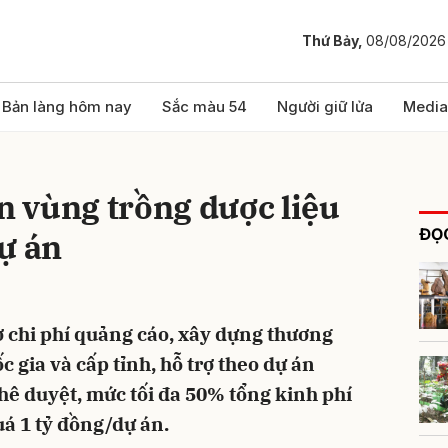
Thứ Bảy,
08/08/2026
bình luận
Bản làng hôm nay
Sắc màu 54
Người giữ lửa
Media
ển vùng trồng dược liệu
ĐỌC
ự án
 chi phí quảng cáo, xây dựng thương
Hủy
G
 gia và cấp tỉnh, hỗ trợ theo dự án
ê duyệt, mức tối đa 50% tổng kinh phí
á 1 tỷ đồng/dự án.