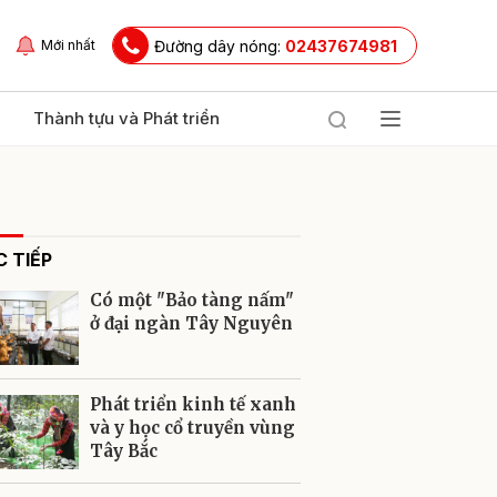
Đường dây nóng:
02437674981
Mới nhất
Thành tựu và Phát triển
 TIẾP
Có một "Bảo tàng nấm"
ở đại ngàn Tây Nguyên
ửi
Phát triển kinh tế xanh
và y học cổ truyền vùng
Tây Bắc