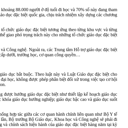
 khoảng 88.000 người ở độ tuổi đi học và 70% số này đang tham
áo dục đặc biệt quốc gia, chịu trách nhiệm xây dựng các chương
g tổ chức giáo dục đặc biệt tương ứng theo từng khu vực và từng
 thể giao phó trọng trách này cho những tổ chức giáo dục đặc biệt
 và Công nghệ. Ngoài ra, các Trung tâm Hỗ trợ giáo dục đặc biệt
c cấp dưới, trường học, cơ quan công quyền…
iáo dục bắt buộc. Theo luật này và Luật Giáo dục đặc biệt cho
 đại học, không được phép phân biệt đối xử trong việc tạo cơ hội
won.
 được hưởng giáo dục đặc biệt như thiết lập kế hoạch giáo dục
các khóa giáo dục hướng nghiệp; giáo dục bậc cao và giáo dục suốt
thống hợp tác giữa các cơ quan hành chính liên quan như Bộ Y tế
t lần, Bộ trưởng Bộ Giáo dục, Khoa học và Công nghệ sẽ phải đi
ng và chính sách hiện hành của giáo dục đặc biệt hàng năm tại kỳ