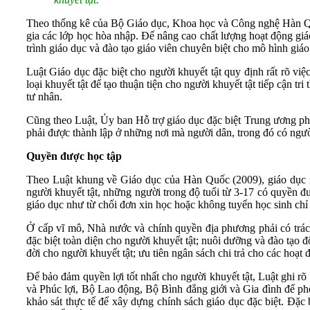
Theo thống kê của Bộ Giáo dục, Khoa học và Công nghệ Hàn Qu
gia các lớp học hòa nhập. Để nâng cao chất lượng hoạt động gi
trình giáo dục và đào tạo giáo viên chuyên biệt cho mô hình giá
Luật Giáo dục đặc biệt cho người khuyết tật quy định rất rõ vi
loại khuyết tật để tạo thuận tiện cho người khuyết tật tiếp cận 
tư nhân.
Cũng theo Luật, Ủy ban Hỗ trợ giáo dục đặc biệt Trung ương phả
phải được thành lập ở những nơi mà người dân, trong đó có ngườ
Quyền được học tập
Theo Luật khung về Giáo dục của Hàn Quốc (2009), giáo dục mầ
người khuyết tật, những người trong độ tuổi từ 3-17 có quyền đư
giáo dục như từ chối đơn xin học hoặc không tuyển học sinh chỉ v
Ở cấp vĩ mô, Nhà nước và chính quyền địa phương phải có trác
đặc biệt toàn diện cho người khuyết tật; nuôi dưỡng và đào tạo đ
đời cho người khuyết tật; ưu tiên ngân sách chi trả cho các hoạt
Để bảo đảm quyền lợi tốt nhất cho người khuyết tật, Luật ghi r
và Phúc lợi, Bộ Lao động, Bộ Bình đẳng giới và Gia đình để ph
khảo sát thực tế để xây dựng chính sách giáo dục đặc biệt. Đặc 