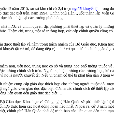
ốc từ năm 2015, xứ sở kim chi có 2,4 triệu
người khuyết tật,
trong đó
áo dục đặc biệt trên, năm 1994, Chính phủ Hàn Quốc thành lập Viện Gi
o dục hòa nhập tại các trường phổ thông.
ệc nhà nước và chính quyền địa phương phải thiết lập và quản lý nhữn
tri thức. Thậm chí, trong một số trường hợp, các cấp chính quyền cũng có
i được thiết lập và nằm trong trách nhiệm của Bộ Giáo dục, Khoa học
i khuyết tật cư trú, dễ dàng tiếp cận như cơ quan hành chính giáo dụ
m non, tiểu học, trung học cơ sở và trung học phổ thông thuộc về g
ợc hưởng chính sách trên. Ngoài ra, hiệu trưởng các trường học, kể cả
ì họ là người khuyết tật. Nếu vi phạm có thể bị phạt tiền gần 3 triệu 
h nhiệm cung cấp giáo dục thích hợp cho những người thuộc đối tượng
ội ngũ giáo viên giáo dục đặc biệt; đưa ra các chính sách để thiết lập 
 động liên quan đến giáo dục đặc biệt …
õ Bộ Giáo dục, Khoa học và Công nghệ Hàn Quốc sẽ phải thiết lập hệ 
ối hợp thực hiện các hoạt động hoàn hảo nhất. Ngoài ra, cứ 3 năm mộ
biệt, chính phủ Hàn Quốc phải đệ trình báo cáo liên quan đến tình trạ