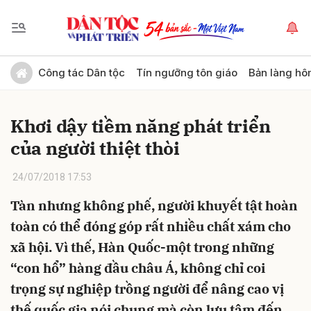
Gửi bình luận
Công tác Dân tộc
Tín ngưỡng tôn giáo
Bản làng hô
Khơi dậy tiềm năng phát triển
của người thiệt thòi
24/07/2018 17:53
Tàn nhưng không phế, người khuyết tật hoàn
Hủy
Gửi
toàn có thể đóng góp rất nhiều chất xám cho
xã hội. Vì thế, Hàn Quốc-một trong những
“con hổ” hàng đầu châu Á, không chỉ coi
trọng sự nghiệp trồng người để nâng cao vị
thế quốc gia nói chung mà còn lưu tâm đến