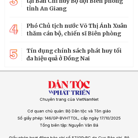
3
tại Ban Chỉ huy Bộ đội Biên phòng
tỉnh An Giang
4
Phó Chủ tịch nước Võ Thị Ánh Xuân
thăm cán bộ, chiến sĩ Biên phòng
5
Tín dụng chính sách phát huy tối
đa hiệu quả ở Đồng Nai
Chuyên trang của VietNamNet
Cơ quan chủ quản: Bộ Dân tộc và Tôn giáo
Số giấy phép: 146/GP-BVHTTDL, cấp ngày 17/10/2025
Tổng biên tập: Nguyễn Văn Bá
Giấy phép hoạt động báo chí số 57/GP-BC do Cục Báo chí, Bộ