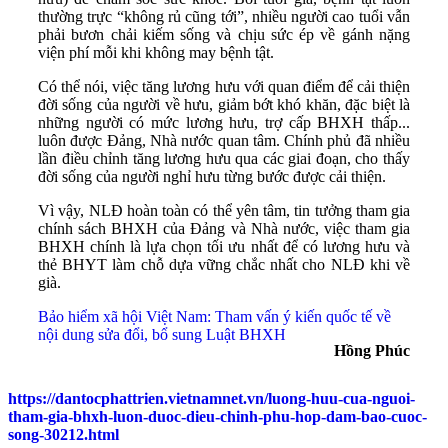
thường trực “không rủ cũng tới”, nhiều người cao tuổi vẫn
phải bươn chải kiếm sống và chịu sức ép về gánh nặng
viện phí mỗi khi không may bệnh tật.
Có thể nói, việc tăng lương hưu với quan điểm để cải thiện
đời sống của người về hưu, giảm bớt khó khăn, đặc biệt là
những người có mức lương hưu, trợ cấp BHXH thấp...
luôn được Đảng, Nhà nước quan tâm. Chính phủ đã nhiều
lần điều chỉnh tăng lương hưu qua các giai đoạn, cho thấy
đời sống của người nghỉ hưu từng bước được cải thiện.
Vì vậy, NLĐ hoàn toàn có thể yên tâm, tin tưởng tham gia
chính sách BHXH của Đảng và Nhà nước, việc tham gia
BHXH chính là lựa chọn tối ưu nhất để có lương hưu và
thẻ BHYT làm chỗ dựa vững chắc nhất cho NLĐ khi về
già.
Bảo hiểm xã hội Việt Nam: Tham vấn ý kiến quốc tế về
nội dung sửa đổi, bổ sung Luật BHXH
Hồng Phúc
https://dantocphattrien.vietnamnet.vn/luong-huu-cua-nguoi-
tham-gia-bhxh-luon-duoc-dieu-chinh-phu-hop-dam-bao-cuoc-
song-30212.html