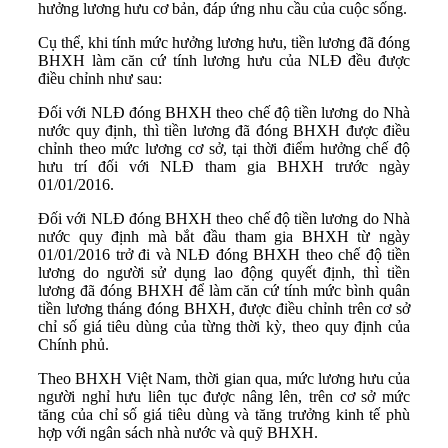
hưởng lương hưu cơ bản, đáp ứng nhu cầu của cuộc sống.
Cụ thể, khi tính mức hưởng lương hưu, tiền lương đã đóng
BHXH làm căn cứ tính lương hưu của NLĐ đều được
điều chỉnh như sau:
Đối với NLĐ đóng BHXH theo chế độ tiền lương do Nhà
nước quy định, thì tiền lương đã đóng BHXH được điều
chỉnh theo mức lương cơ sở, tại thời điểm hưởng chế độ
hưu trí đối với NLĐ tham gia BHXH trước ngày
01/01/2016.
Đối với NLĐ đóng BHXH theo chế độ tiền lương do Nhà
nước quy định mà bắt đầu tham gia BHXH từ ngày
01/01/2016 trở đi và NLĐ đóng BHXH theo chế độ tiền
lương do người sử dụng lao động quyết định, thì tiền
lương đã đóng BHXH để làm căn cứ tính mức bình quân
tiền lương tháng đóng BHXH, được điều chỉnh trên cơ sở
chỉ số giá tiêu dùng của từng thời kỳ, theo quy định của
Chính phủ.
Theo BHXH Việt Nam, thời gian qua, mức lương hưu của
người nghỉ hưu liên tục được nâng lên, trên cơ sở mức
tăng của chỉ số giá tiêu dùng và tăng trưởng kinh tế phù
hợp với ngân sách nhà nước và quỹ BHXH.