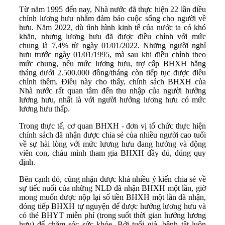
Từ năm 1995 đến nay, Nhà nước đã thực hiện 22 lần điều
chỉnh lương hưu nhằm đảm bảo cuộc sống cho người về
hưu. Năm 2022, dù tình hình kinh tế của nước ta có khó
khăn, nhưng lương hưu đã được điều chỉnh với mức
chung là 7,4% từ ngày 01/01/2022. Những người nghỉ
hưu trước ngày 01/01/1995, mà sau khi điều chỉnh theo
mức chung, nếu mức lương hưu, trợ cấp BHXH hằng
tháng dưới 2.500.000 đồng/tháng còn tiếp tục được điều
chỉnh thêm. Điều này cho thấy, chính sách BHXH của
Nhà nước rất quan tâm đến thu nhập của người hưởng
lương hưu, nhất là với người hưởng lương hưu có mức
lương hưu thấp.
Trong thực tế, cơ quan BHXH - đơn vị tổ chức thực hiện
chính sách đã nhận được chia sẻ của nhiều người cao tuổi
về sự hài lòng với mức lương hưu đang hưởng và động
viên con, cháu mình tham gia BHXH đầy đủ, đúng quy
định.
Bên cạnh đó, cũng nhận được khá nhiều ý kiến chia sẻ về
sự tiếc nuối của những NLĐ đã nhận BHXH một lần, giờ
mong muốn được nộp lại số tiền BHXH một lần đã nhận,
đóng tiếp BHXH tự nguyện để được hưởng lương hưu và
có thẻ BHYT miễn phí (trong suốt thời gian hưởng lương
hưu) để chăm sóc sức khỏe. Bởi tuổi già, bệnh tật luôn