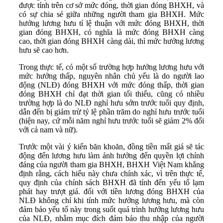
được tính trên cơ sở mức đóng, thời gian đóng BHXH, và
có sự chia sẻ giữa những người tham gia BHXH. Mức
hưởng lương hưu tỉ lệ thuận với mức đóng BHXH, thời
gian đóng BHXH, có nghĩa là mức đóng BHXH càng
cao, thời gian đóng BHXH càng dài, thì mức hưởng lương
hưu sẽ cao hơn.
Trong thực tế, có một số trường hợp hưởng lương hưu với
mức hưởng thấp, nguyên nhân chủ yếu là do người lao
động (NLĐ) đóng BHXH với mức đóng thấp, thời gian
đóng BHXH chỉ đạt thời gian tối thiểu, cũng có nhiều
trường hợp là do NLĐ nghỉ hưu sớm trước tuổi quy định,
dẫn đến bị giảm trừ tỷ lệ phần trăm do nghỉ hưu trước tuổi
(hiện nay, cứ mỗi năm nghỉ hưu trước tuổi sẽ giảm 2% đối
với cả nam và nữ).
Trước một vài ý kiến băn khoăn, đồng tiền mất giá sẽ tác
động đến lương hưu làm ảnh hưởng đến quyền lợi chính
đáng của người tham gia BHXH, BHXH Việt Nam khẳng
định rằng, cách hiểu này chưa chính xác, vì trên thực tế,
quy định của chính sách BHXH đã tính đến yếu tố lạm
phát hay trượt giá. đối với tiền lương đóng BHXH của
NLĐ không chỉ khi tính mức hưởng lương hưu, mà còn
đảm bảo yếu tố này trong suốt quá trình hưởng lương hưu
của NLĐ, nhằm mục đích đảm bảo thu nhập của người