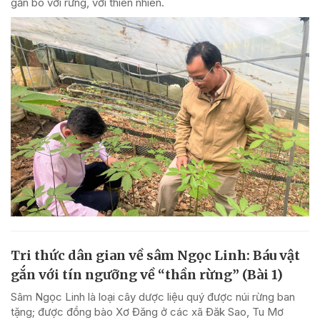
gắn bó với rừng, với thiên nhiên.
Tri thức dân gian về sâm Ngọc Linh: Báu vật
gắn với tín ngưỡng về “thần rừng” (Bài 1)
Sâm Ngọc Linh là loại cây dược liệu quý được núi rừng ban
tặng; được đồng bào Xơ Đăng ở các xã Đăk Sao, Tu Mơ