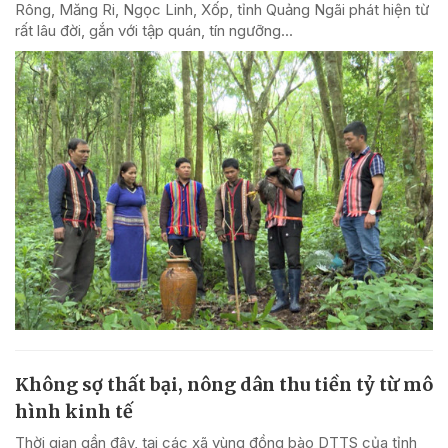
Rông, Măng Ri, Ngọc Linh, Xốp, tỉnh Quảng Ngãi phát hiện từ
rất lâu đời, gắn với tập quán, tín ngưỡng...
Không sợ thất bại, nông dân thu tiền tỷ từ mô
hình kinh tế
Thời gian gần đây, tại các xã vùng đồng bào DTTS của tỉnh