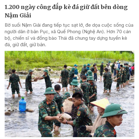
1.200 ngày công đắp kè đá giữ đất bên dòng
Nậm Giải
Bờ suối Nậm Giải đang tiếp tục sạt lở, đe dọa cuộc sống của
người dân ở bản Pục, xã Quế Phong (Nghệ An). Hơn 70 cán
bộ, chiến sĩ và đồng bào Thái đã chung tay dựng tuyến kè
đá, giữ đất, giữ bản.