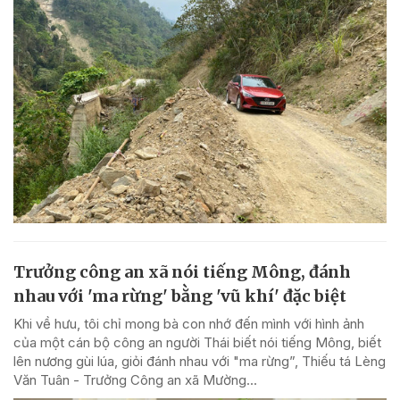
Trưởng công an xã nói tiếng Mông, đánh
nhau với 'ma rừng' bằng 'vũ khí' đặc biệt
Khi về hưu, tôi chỉ mong bà con nhớ đến mình với hình ảnh
của một cán bộ công an người Thái biết nói tiếng Mông, biết
lên nương gùi lúa, giỏi đánh nhau với "ma rừng”, Thiếu tá Lèng
Văn Tuân - Trưởng Công an xã Mường...