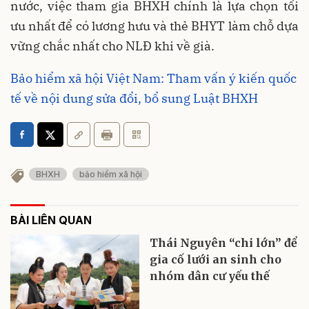
nước, việc tham gia BHXH chính là lựa chọn tối
ưu nhất để có lương hưu và thẻ BHYT làm chỗ dựa
vững chắc nhất cho NLĐ khi về già.
Bảo hiểm xã hội Việt Nam: Tham vấn ý kiến quốc
tế về nội dung sửa đổi, bổ sung Luật BHXH
BHXH
bảo hiểm xã hội
BÀI LIÊN QUAN
Thái Nguyên “chi lớn” để
gia cố lưới an sinh cho
nhóm dân cư yếu thế