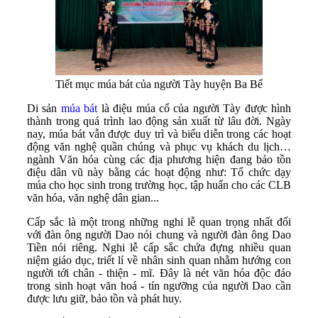
Tiết mục múa bát của người Tày huyện Ba Bể
Di sản
múa bát
là điệu múa cổ của người Tày được hình
thành trong quá trình lao động sản xuất từ lâu đời. Ngày
nay, múa bát vẫn được duy trì và biểu diễn trong các hoạt
động văn nghệ quần chúng và phục vụ khách du lịch…
ngành Văn hóa cùng các địa phương hiện đang bảo tồn
điệu dân vũ này bằng các hoạt động như: Tổ chức dạy
múa cho học sinh trong trường học, tập huấn cho các CLB
văn hóa, văn nghệ dân gian...
Cấp sắc là một trong những nghi lễ quan trọng nhất đối
với đàn ông người Dao nói chung và người đàn ông Dao
Tiền nói riêng. Nghi lễ cấp sắc chứa đựng nhiều quan
niệm giáo dục, triết lí về nhân sinh quan nhằm hướng con
người tới chân - thiện - mĩ. Đây là nét văn hóa độc đáo
trong sinh hoạt văn hoá - tín ngưỡng của người Dao cần
được lưu giữ, bảo tồn và phát huy.