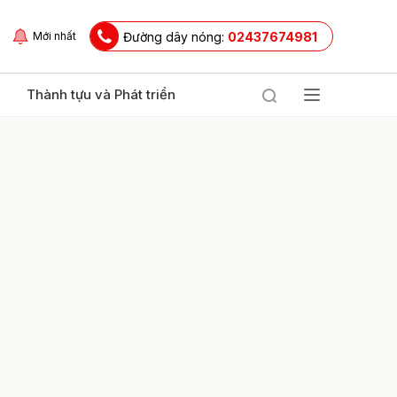
Đường dây nóng:
02437674981
Mới nhất
Thành tựu và Phát triển
ửi