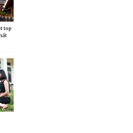
t top
hất