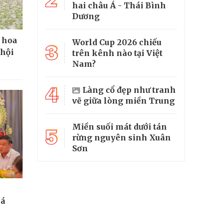
hai châu Á - Thái Bình
Dương
 hoa
World Cup 2026 chiếu
3
 hội
trên kênh nào tại Việt
Nam?
4
Làng cổ đẹp như tranh
vẽ giữa lòng miền Trung
Miền suối mát dưới tán
5
rừng nguyên sinh Xuân
Sơn
bá