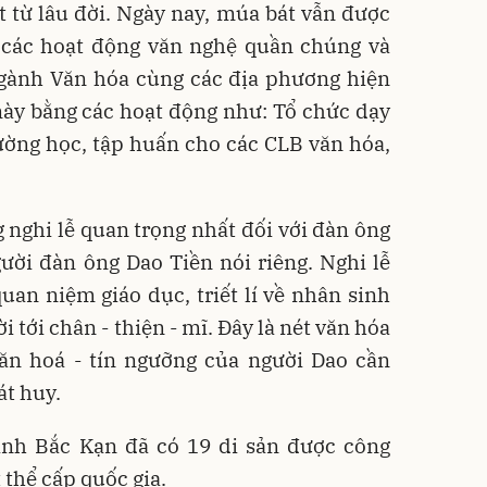
t từ lâu đời. Ngày nay, múa bát vẫn được
g các hoạt động văn nghệ quần chúng và
gành Văn hóa cùng các địa phương hiện
này bằng các hoạt động như: Tổ chức dạy
ường học, tập huấn cho các CLB văn hóa,
 nghi lễ quan trọng nhất đối với đàn ông
ười đàn ông Dao Tiền nói riêng. Nghi lễ
an niệm giáo dục, triết lí về nhân sinh
tới chân - thiện - mĩ. Đây là nét văn hóa
văn hoá - tín ngưỡng của người Dao cần
át huy.
tỉnh Bắc Kạn đã có 19 di sản được công
 thể cấp quốc gia.