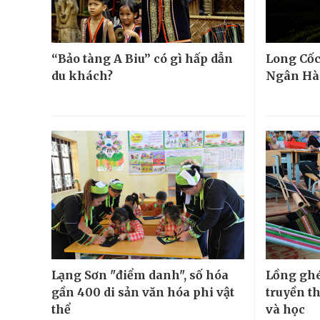
“Bảo tàng A Biu” có gì hấp dẫn
Long Cốc
du khách?
Ngân Hà,
Lạng Sơn "điểm danh", số hóa
Lồng ghé
gần 400 di sản văn hóa phi vật
truyền t
thể
và học