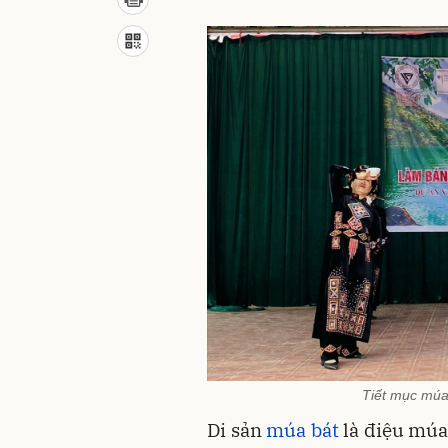
Tiết mục múa
Di sản
múa bát
là điệu múa