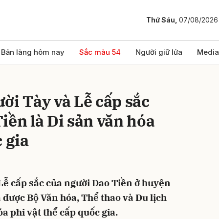
Thứ Sáu,
07/08/2026
bình luận
Bản làng hôm nay
Sắc màu 54
Người giữ lửa
Media
ời Tày và Lễ cấp sắc
iền là Di sản văn hóa
 gia
Hủy
G
Lễ cấp sắc của người Dao Tiền ở huyện
được Bộ Văn hóa, Thể thao và Du lịch
a phi vật thể cấp quốc gia.