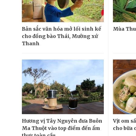
Bản sắc văn hóa mở lối sinh kế
Mùa Thu 
cho đồng bào Thái, Mường xứ
Thanh
Hương vị Tây Nguyên đưa Buôn
Vịt om s
Ma Thuột vào top điểm đến ẩm
cho bữa 
thực toàn cầu