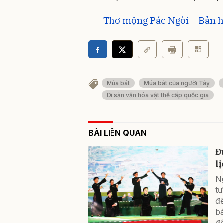
Thơ mộng Pác Ngòi – Bản 
Múa bát
Múa bát của người Tày
Di sản văn hóa vật thể cấp quốc gia
BÀI LIÊN QUAN
Đ
l
N
t
đế
bá
đ