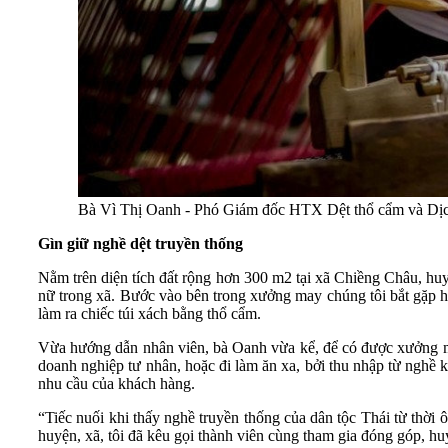
Bà Vì Thị Oanh - Phó Giám đốc HTX Dệt thổ cẩm và Dịc
Gìn giữ nghề dệt truyền thống
Nằm trên diện tích đất rộng hơn 300 m2 tại xã Chiềng Châu, h
nữ trong xã. Bước vào bên trong xưởng may chúng tôi bắt gặp
làm ra chiếc túi xách bằng thổ cẩm.
Vừa hướng dẫn nhân viên, bà Oanh vừa kể, để có được xưởng may,
doanh nghiệp tư nhân, hoặc đi làm ăn xa, bởi thu nhập từ nghề 
nhu cầu của khách hàng.
“Tiếc nuối khi thấy nghề truyền thống của dân tộc Thái từ thời 
huyện, xã, tôi đã kêu gọi thành viên cùng tham gia đóng góp, 