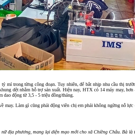
ỷ mỉ trong từng công đoạn. Tuy nhiên, để bắt nhịp nhu cầu thị trư
khung dệt nhằm hỗ trợ sản xuất. Hiện nay, HTX có 14 máy may, hơn 4
m dao động từ 3,5 - 5 triệu đồng/tháng.
về may. Làm gì cũng phải động viên chị em phải không ngừng nỗ lực c
 nữ địa phương, mang lại diện mạo mới cho xã Chiềng Châu. Bà là tấ