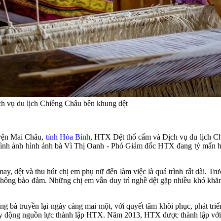
h vụ du lịch Chiềng Châu bên khung dệt
uyện Mai Châu,
tỉnh Hòa Bình
, HTX Dệt thổ cẩm và Dịch vụ du lịch Ch
 hình ảnh hình ảnh bà Vì Thị Oanh - Phó Giám đốc HTX đang tỷ mẩn h
 dệt và thu hút chị em phụ nữ đến làm việc là quá trình rất dài. Trướ
không bảo đảm. Những chị em vẫn duy trì nghề dệt gặp nhiều khó khăn
ông bà truyền lại ngày càng mai một, với quyết tâm khôi phục, phát tr
huy động nguồn lực thành lập HTX. Năm 2013, HTX được thành lập với s