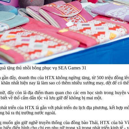
g quà tặng thú nhồi bông phục vụ SEA Games 31
gần đây, doanh thu của HTX không ngừng tăng, từ 500 triệu đồng lên 
ó khăn nhất hiện nay là làm sao có thêm nhiều xưởng may, dệt để có thể
 nữ, đây còn là địa điểm tham quan cho các em học sinh trong huyện 
biết về thổ cẩm dân tộc và lưu giữ để không bị mai một.
phát triển của HTX là gắn với phát triển du lịch địa phương, kết hợp 
g bá ra thị trường nước ngoài.
g muốn gìn giữ nghề truyền thống của đồng bào Thái, HTX của bà Vì 
 biểu điển hình cho chị em phụ nữ trong xã trong phát triển kinh tế -