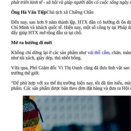
phát triển kinh tế - xã hội và giúp người dân có cuộc sống ngày
Ông Hà Văn Tiệp
Chủ tịch xã Chiềng Châu
Đến nay, sau hơn 9 năm thành lập, HTX dần có hướng đi ổn địn
Chí Minh và khách quốc tế. Hiện nay, một số công ty tại Pháp 
đẩy giúp HTX mở rộng đầu ra tại chỗ.
Mở ra hướng đi mới
Không chỉ dừng lại ở các sản phẩm như
vải thổ cẩm
, chăn, màn
như túi xách, giày dép, thú nhồi bông.
Vừa qua, Phó Giám đốc Vì Thị Oanh cũng đã đưa linh vật sao l
trường thế giới.
“Để phù hợp với xu thế thị trường hiện nay, tôi đã tìm hiểu, m
phẩm. Các sản phẩm được bán theo đơn đặt hàng và đưa ra Hội 