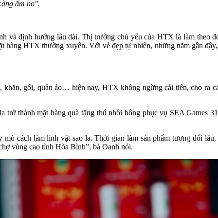
 càng ấm no".
h và định hướng lâu dài. Thị trường chủ yếu của HTX là làm theo đ
đặt hàng HTX thường xuyên. Với vẻ đẹp tự nhiên, những năm gần đây,
, khăn, gối, quần áo… hiện nay, HTX không ngừng cải tiến, cho ra c
a trở thành mặt hàng quà tặng thú nhồi bông phục vụ SEA Games 31.
ày mò cách làm linh vật sao la. Thời gian làm sản phẩm tương đối lâu
chợ vùng cao tỉnh Hòa Bình”, bà Oanh nói.