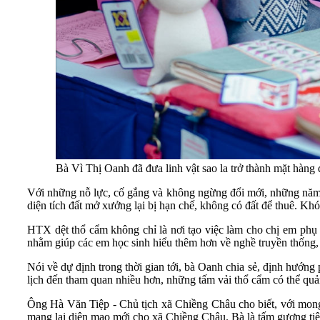
Bà Vì Thị Oanh đã đưa linh vật sao la trở thành mặt hàn
Với những nỗ lực, cố gắng và không ngừng đổi mới, những năm 
diện tích đất mở xưởng lại bị hạn chế, không có đất để thuê. Kh
HTX dệt thổ cẩm không chỉ là nơi tạo việc làm cho chị em phụ
nhằm giúp các em học sinh hiểu thêm hơn về nghề truyền thống, 
Nói về dự định trong thời gian tới, bà Oanh chia sẻ, định hướng 
lịch đến tham quan nhiều hơn, những tấm vải thổ cẩm có thể quản
Ông Hà Văn Tiệp - Chủ tịch xã Chiềng Châu cho biết, với mon
mang lại diện mạo mới cho xã Chiềng Châu. Bà là tấm gương tiêu