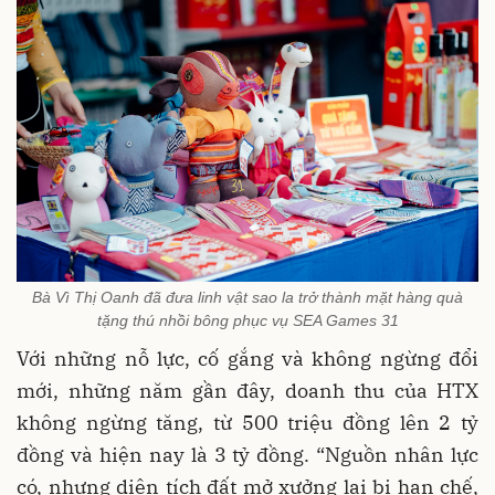
Bà Vì Thị Oanh đã đưa linh vật sao la trở thành mặt hàng quà
tặng thú nhồi bông phục vụ SEA Games 31
Với những nỗ lực, cố gắng và không ngừng đổi
mới, những năm gần đây, doanh thu của HTX
không ngừng tăng, từ 500 triệu đồng lên 2 tỷ
đồng và hiện nay là 3 tỷ đồng. “Nguồn nhân lực
có, nhưng diện tích đất mở xưởng lại bị hạn chế,