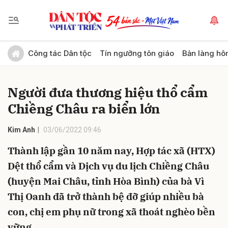
Gửi bình luận
Công tác Dân tộc
Tín ngưỡng tôn giáo
Bản làng hô
Người đưa thương hiệu thổ cẩm
Chiềng Châu ra biển lớn
Kim Anh
03/06/2022 09:46
Thành lập gần 10 năm nay, Hợp tác xã (HTX)
Hủy
Gửi
Dệt thổ cẩm và Dịch vụ du lịch Chiềng Châu
(huyện Mai Châu, tỉnh Hòa Bình) của bà Vì
Thị Oanh đã trở thành bệ đỡ giúp nhiều bà
con, chị em phụ nữ trong xã thoát nghèo bền
vững.