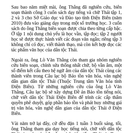
Sau bao năm miệt mài, ông Thâng đã nghiên cứu, biên
soạn thành công 3 cuốn sách dạy tiếng và chữ Thái tập 1,
2 và 3 cho Sở Giáo dục và Đào tạo tỉnh Điện Biên (năm
2010) đưa vào giảng dạy trong một số trường học. 3 cuốn
sách do ông Thâng biên soạn được chia theo từng cấp bậc.
Ở tập 1 nội dung chủ yếu là học vần, tập đọc; tập 2 người
học sẽ được thực hành viết các đoạn văn ngắn; riêng tập 3
không chỉ có đọc, viết thành thạo, mà còn kết hợp đọc các
tác phẩm văn học của dân tộc Thái.
Ngoài ra, ông Lò Văn Thâng còn tham gia nhóm nghiên
cứu biên soạn, chỉnh sửa thống nhất chữ, bộ vần âm, một
số điểm kết cấu theo hệ ngữ âm của dân tộc Thái cùng các
thành viên trong Câu lạc bộ Bảo tồn văn hóa, văn nghệ
dân gian dân tộc Thái (Thuộc Trung tâm Văn hóa tỉnh
Điện Biên). Từ những nghiên cứu của ông Lò Văn
Thâng, Câu lạc bộ sẽ xây dựng Ðề án Bảo tồn tiếng nói,
chữ viết dân tộc Thái Ðiện Biên để trình các cấp thẩm
quyền phê duyệt, góp phần bảo tồn và phát huy những giá
trị văn hóa, văn nghệ dân gian của dân tộc Thái ở Ðiện
Biên.
Vài năm trở lại đây, cứ đều đặn 1 tuần 3 buổi sáng, tối,
ông Thâng tham gia dạy học tiếng nói, chữ viết dân tộc