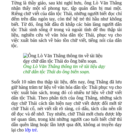
Từng là thầy giáo, sau khi nghỉ hưu, ông Lò Văn Thâng
nhận thấy một số phong tục, tập quán dần bị mai một.
Riêng chữ viết của dân tộc Thái, những người biết đọc chỉ
đếm trên đầu ngón tay, còn thế hệ trẻ thì hầu như không
biết. Từ đó, ông bắt đầu đi khắp các bản làng người dân
tộc Thái sinh sống ở trong và ngoài tỉnh để thu thập tài
liệu, nghiên cứu về văn hóa dân tộc Thái, phục vụ cho
việc xuất bản sách về bảo tồn chữ viết, tiếng nói của dân
tộc.
Ông Lò Văn Thâng thông tin về tài liệu dạy
chữ dân tộc Thái do ông biên soạn.
Suốt 10 năm thu thập tài liệu, đến nay, ông Thâng đã lưu
giữ hàng trăm tư liệu về văn hóa dân tộc Thái phục vụ cho
việc xuất bản sách, trong đó có nhiều tư liệu về chữ viết
dân tộc Thái. Theo phân tích của ông Thâng, những sách
dạy chữ Thái cách tân hiện nay chữ viết được đổi mới từ
chữ Thái cổ, nét viết rất rõ ràng, có dấu, tách câu nên rất
dễ đọc và dễ nhớ. Tuy nhiên, chữ Thái mới chưa được lớp
trẻ quan tâm, trong khi những người cao tuổi biết chữ thì
dần quên lãng hoặc lần lượt qua đời, không ai truyền dạy
lại cho
lớp trẻ.