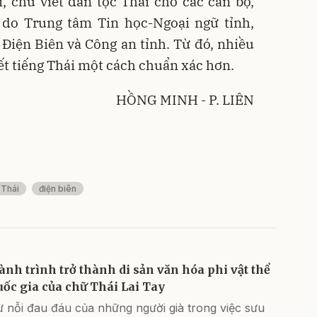
, chữ viết dân tộc Thái cho các cán bộ,
, do Trung tâm Tin học-Ngoại ngữ tỉnh,
iện Biên và Công an tỉnh. Từ đó, nhiều
iết tiếng Thái một cách chuẩn xác hơn.
HỒNG MINH - P. LIÊN
 Thái
điện biên
ành trình trở thành di sản văn hóa phi vật thể
uốc gia của chữ Thái Lai Tay
 nỗi đau đáu của những người già trong việc sưu