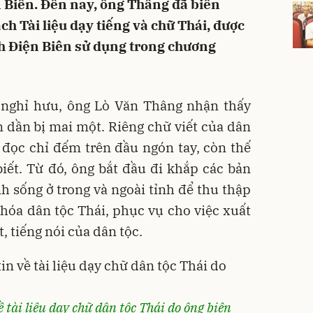
n Biên. Đến nay, ông Thâng đã biên
h Tài liệu dạy tiếng và chữ Thái, được
nh Điện Biên sử dụng trong chương
i nghỉ hưu, ông Lò Văn Thâng nhận thấy
 dần bị mai một. Riêng chữ viết của dân
 đọc chỉ đếm trên đầu ngón tay, còn thế
iết. Từ đó, ông bắt đầu đi khắp các bản
nh sống ở trong và ngoài tỉnh để thu thập
n hóa dân tộc Thái, phục vụ cho việc xuất
, tiếng nói của dân tộc.
 tài liệu dạy chữ dân tộc Thái do ông biên