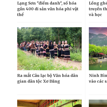
Lạng Sơn "điểm danh", số hóa
Lồng ghé
gần 400 di sản văn hóa phi vật
truyền t
thể
và học
Ra mắt Câu lạc bộ Văn hóa dân
Ninh Bìn
gian dân tộc Xơ Đăng
vào các 