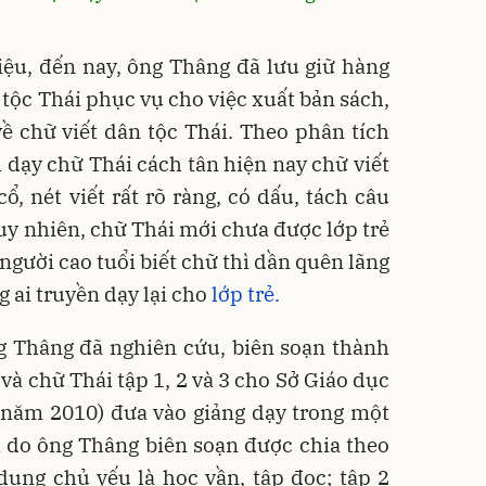
iệu, đến nay, ông Thâng đã lưu giữ hàng
 tộc Thái phục vụ cho việc xuất bản sách,
về chữ viết dân tộc Thái. Theo phân tích
dạy chữ Thái cách tân hiện nay chữ viết
ổ, nét viết rất rõ ràng, có dấu, tách câu
Tuy nhiên, chữ Thái mới chưa được lớp trẻ
người cao tuổi biết chữ thì dần quên lãng
g ai truyền dạy lại cho
lớp trẻ.
g Thâng đã nghiên cứu, biên soạn thành
và chữ Thái tập 1, 2 và 3 cho Sở Giáo dục
 (năm 2010) đưa vào giảng dạy trong một
h do ông Thâng biên soạn được chia theo
dung chủ yếu là học vần, tập đọc; tập 2