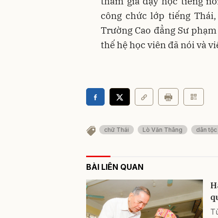
tham gia dạy học tiếng nói
công chức lớp tiếng Thái
Trường Cao đẳng Sư phạm Đ
thế hệ học viên đã nói và v
chữ Thái
Lò Văn Thâng
dân tộc
BÀI LIÊN QUAN
H
q
Từ