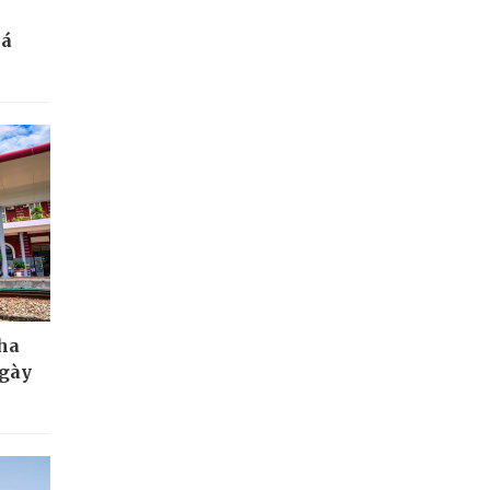
bá
Nha
ngày