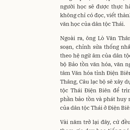
người học sẽ được thực hà
không chỉ có đọc, viết thà
văn học của dân tộc Thái.
Ngoài ra, ông Lò Văn Thâ
soạn, chỉnh sửa thống nh
theo hệ ngữ âm của dân tộc
bộ Bảo tồn văn hóa, văn n
tâm Văn hóa tỉnh Điện Biê
Thâng, Câu lạc bộ sẽ xây d
tộc Thái Ðiện Biên để tr
phần bảo tồn và phát huy n
của dân tộc Thái ở Ðiện Biê
Vài năm trở lại đây, cứ đề