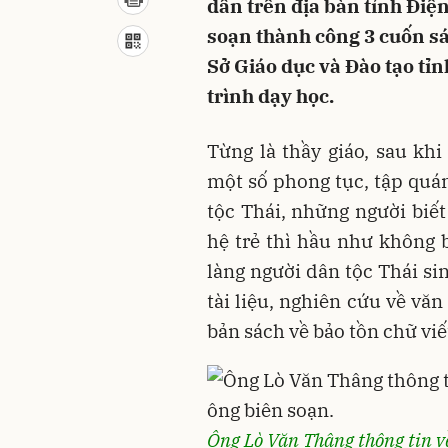
dân trên địa bàn tỉnh Điệ
soạn thành công 3 cuốn sác
Sở Giáo dục và Đào tạo tỉ
trình dạy học.
Từng là thầy giáo, sau kh
một số phong tục, tập quán
tộc Thái, những người biết
hệ trẻ thì hầu như không b
làng người dân tộc Thái si
tài liệu, nghiên cứu về vă
bản sách về bảo tồn chữ viết
Ông Lò Văn Thâng thông tin về