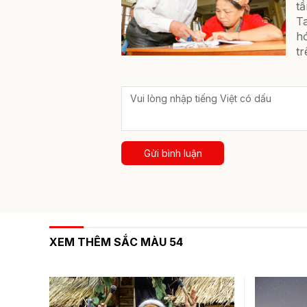
tầ
T
hó
t
Gửi bình luận
XEM THÊM SẮC MÀU 54