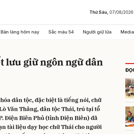
Thứ Sáu,
07/08/2026
bình luận
Bản làng hôm nay
Sắc màu 54
Người giữ lửa
Media
t lưu giữ ngôn ngữ dân
ĐỌC
óa dân tộc, đặc biệt là tiếng nói, chữ
Hủy
G
Lò Văn Thâng, dân tộc Thái, trú tại tổ
 Điện Biên Phủ (tỉnh Điện Biên) đã
n tài liệu dạy học chữ Thái cho người