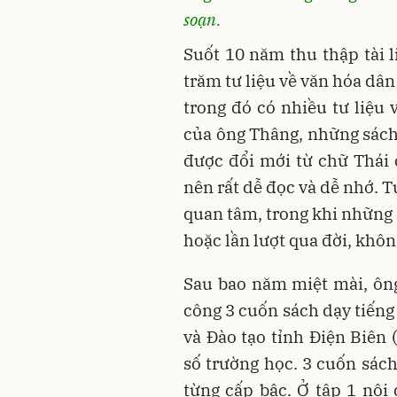
soạn.
Suốt 10 năm thu thập tài l
trăm tư liệu về văn hóa dân
trong đó có nhiều tư liệu 
của ông Thâng, những sách 
được đổi mới từ chữ Thái c
nên rất dễ đọc và dễ nhớ. 
quan tâm, trong khi những 
hoặc lần lượt qua đời, khôn
Sau bao năm miệt mài, ôn
công 3 cuốn sách dạy tiếng 
và Đào tạo tỉnh Điện Biên
số trường học. 3 cuốn sác
từng cấp bậc. Ở tập 1 nội 