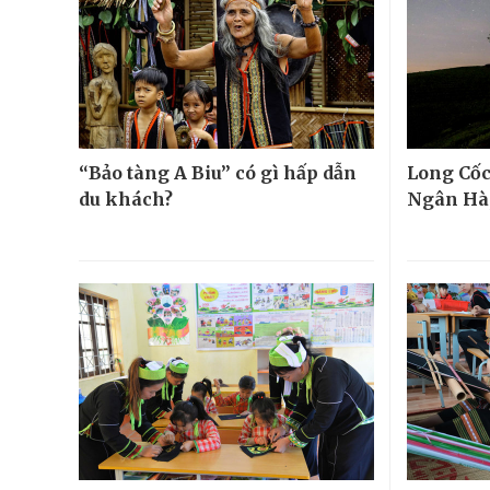
“Bảo tàng A Biu” có gì hấp dẫn
Long Cốc
du khách?
Ngân Hà,