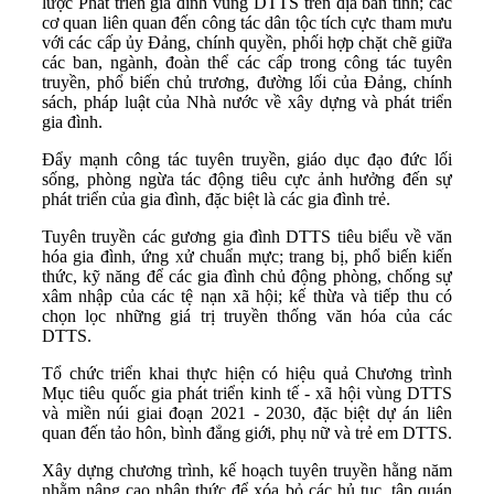
lược Phát triển gia đình vùng DTTS trên địa bàn tỉnh; các
cơ quan liên quan đến công tác dân tộc tích cực tham mưu
với các cấp ủy Đảng, chính quyền, phối hợp chặt chẽ giữa
các ban, ngành, đoàn thể các cấp trong công tác tuyên
truyền, phổ biến chủ trương, đường lối của Đảng, chính
sách, pháp luật của Nhà nước về xây dựng và phát triển
gia đình.
Đẩy mạnh công tác tuyên truyền, giáo dục đạo đức lối
sống, phòng ngừa tác động tiêu cực ảnh hưởng đến sự
phát triển của gia đình, đặc biệt là các gia đình trẻ.
Tuyên truyền các gương gia đình DTTS tiêu biểu về văn
hóa gia đình, ứng xử chuẩn mực; trang bị, phổ biến kiến
thức, kỹ năng để các gia đình chủ động phòng, chống sự
xâm nhập của các tệ nạn xã hội; kế thừa và tiếp thu có
chọn lọc những giá trị truyền thống văn hóa của các
DTTS.
Tổ chức triển khai thực hiện có hiệu quả Chương trình
Mục tiêu quốc gia phát triển kinh tế - xã hội vùng DTTS
và miền núi giai đoạn 2021 - 2030, đặc biệt dự án liên
quan đến tảo hôn, bình đẳng giới, phụ nữ và trẻ em DTTS.
Xây dựng chương trình, kế hoạch tuyên truyền hằng năm
nhằm nâng cao nhận thức để xóa bỏ các hủ tục, tập quán