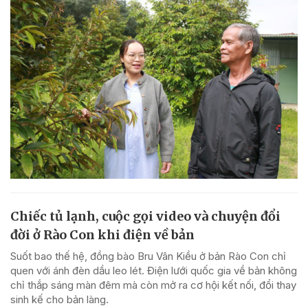
Chiếc tủ lạnh, cuộc gọi video và chuyện đổi
đời ở Rào Con khi điện về bản
Suốt bao thế hệ, đồng bào Bru Vân Kiều ở bản Rào Con chỉ
quen với ánh đèn dầu leo lét. Điện lưới quốc gia về bản không
chỉ thắp sáng màn đêm mà còn mở ra cơ hội kết nối, đổi thay
sinh kế cho bản làng.