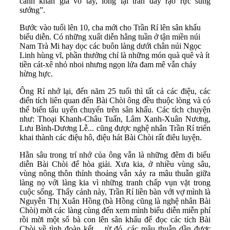
cảnh khán giả vỗ tay, lòng lại tràn đầy rạo rực sung
sướng”.
Bước vào tuổi lên 10, cha mới cho Trần Rí lên sân khấu
biểu diễn. Có những xuất diễn hằng tuần ở tận miền núi
Nam Trà Mi hay dọc các buôn làng dưới chân núi Ngọc
Linh hùng vĩ, phần thưởng chỉ là những món quà quê và ít
tiền cát-xê nhỏ nhoi nhưng ngọn lửa đam mê vẫn cháy
hừng hực.
Ông Rí nhớ lại, đến năm 25 tuổi thì tất cả các điệu, các
điển tích liên quan đến Bài Chòi ông đều thuộc lòng và có
thể biến tấu uyển chuyển trên sân khấu. Các tích chuyện
như: Thoại Khanh-Châu Tuấn, Lâm Xanh-Xuân Nương,
Lưu Bình-Dương Lễ... cũng được nghệ nhân Trần Rí triển
khai thành các điệu hô, điệu hát Bài Chòi rất điêu luyện.
Hằn sâu trong trí nhớ của ông vẫn là những đêm đi biểu
diễn Bài Chòi để hòa giải. Xưa kia, ở nhiều vùng sâu,
vùng nông thôn thỉnh thoảng vẫn xảy ra mâu thuẫn giữa
làng nọ với làng kia vì những tranh chấp vụn vặt trong
cuộc sống. Thấy cảnh này, Trần Rí liền bàn với vợ mình là
Nguyễn Thị Xuân Hồng (bà Hồng cũng là nghệ nhân Bài
Chòi) mời các làng cùng đến xem mình biểu diễn miễn phí
rồi mời một số bà con lên sân khấu để đọc các tích Bài
Chòi về tình đoàn kết..., từ đó, các mâu thuẫn dần được