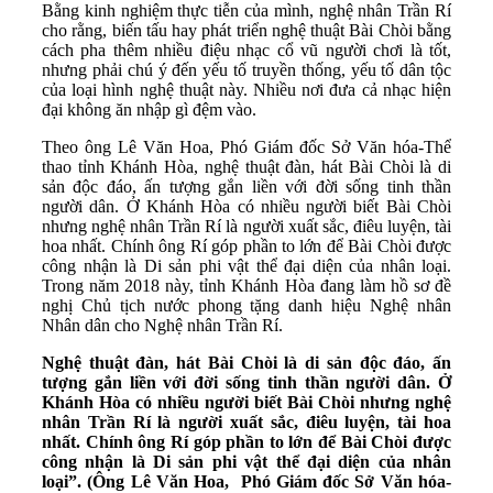
Bằng kinh nghiệm thực tiễn của mình, nghệ nhân Trần Rí
cho rằng, biến tấu hay phát triển nghệ thuật Bài Chòi bằng
cách pha thêm nhiều điệu nhạc cổ vũ người chơi là tốt,
nhưng phải chú ý đến yếu tố truyền thống, yếu tố dân tộc
của loại hình nghệ thuật này. Nhiều nơi đưa cả nhạc hiện
đại không ăn nhập gì đệm vào.
Theo ông Lê Văn Hoa, Phó Giám đốc Sở Văn hóa-Thể
thao tỉnh Khánh Hòa, nghệ thuật đàn, hát Bài Chòi là di
sản độc đáo, ấn tượng gắn liền với đời sống tinh thần
người dân. Ở Khánh Hòa có nhiều người biết Bài Chòi
nhưng nghệ nhân Trần Rí là người xuất sắc, điêu luyện, tài
hoa nhất. Chính ông Rí góp phần to lớn để Bài Chòi được
công nhận là Di sản phi vật thể đại diện của nhân loại.
Trong năm 2018 này, tỉnh Khánh Hòa đang làm hồ sơ đề
nghị Chủ tịch nước phong tặng danh hiệu Nghệ nhân
Nhân dân cho Nghệ nhân Trần Rí.
Nghệ thuật đàn, hát Bài Chòi là di sản độc đáo, ấn
tượng gắn liền với đời sống tinh thần người dân. Ở
Khánh Hòa có nhiều người biết Bài Chòi nhưng nghệ
nhân Trần Rí là người xuất sắc, điêu luyện, tài hoa
nhất. Chính ông Rí góp phần to lớn để Bài Chòi được
công nhận là Di sản phi vật thể đại diện của nhân
loại”. (Ông Lê Văn Hoa, Phó Giám đốc Sở Văn hóa-