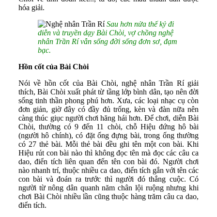
hóa giải.
Sau hơn nửa thế kỷ đi
diễn và truyền dạy Bài Chòi, vợ chồng nghệ
nhân Trần Rí vẫn sống đời sống đơn sơ, đạm
bạc.
Hồn cốt của Bài Chòi
Nói về hồn cốt của Bài Chòi, nghệ nhân Trần Rí giải
thích, Bài Chòi xuất phát từ tầng lớp bình dân, tạo nên đời
sống tinh thần phong phú hơn. Xưa, các loại nhạc cụ còn
đơn giản, giờ đây có đầy đủ trống, kèn và đàn nữa nên
càng thúc giục người chơi hăng hái hơn. Để chơi, diễn Bài
Chòi, thường có 9 đến 11 chòi, chỗ Hiệu đứng hô bài
(người hô chính), có đặt ống đựng bài, trong ống thường
có 27 thẻ bài. Mỗi thẻ bài đều ghi tên một con bài. Khi
Hiệu rút con bài nào thì không đọc tên mà đọc các câu ca
dao, điển tích liên quan đến tên con bài đó. Người chơi
nào nhanh trí, thuộc nhiều ca dao, điển tích gắn với tên các
con bài và đoán ra trước thì người đó thắng cuộc. Có
người từ nông dân quanh năm chân lội ruộng nhưng khi
chơi Bài Chòi nhiều lần cũng thuộc hàng trăm câu ca dao,
điển tích.