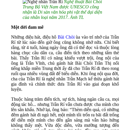
Nghệ thuật Bài Chòi
Trung Bộ Việt Nam được UNESCO công
nhận là Di sản văn hóa phi vật thể đại diện
của nhân loại năm 2017. Ảnh TL
Một đời đam mê
Những điệu hát, điệu hô
Bài Chòi
ùa vào trí nhớ của Trần
Rí từ lúc nào đến giờ ông cũng không nhớ nữa. Chỉ biết
rằng, từ 4 tuổi, hàng ngày ông đã có thể đọc và thuộc lòng
hàng chục câu dân ca, câu điển tích theo những tấm thẻ
bài. Thấy Trần Rí có năng khiếu vượt trội, ông nội của
ông là Trần Vĩnh, chủ gánh hát Bài Chòi Trần Thị nổi
tiếng khắp miền Trung thời ấy đã cho Trần Rí đi theo rong
ruổi qua nhiều vùng đất để biểu diễn. Khi ông nội qua đời,
cha của Trần Rí là nghệ nhân Trần Mạch kế thừa gánh hát
gia đình và chính thức đưa Trần Rí vào giai đoạn khổ
luyện.
Thuộc hàng trăm điển tích, sự tích, hàng ngàn câu ca, mọi
động tác hô... nhưng Trần Rí vẫn chưa được cha mình cho
lên sân khấu. Nhớ lại, ông bảo: “Thèm diễn quá, có những
đêm gánh hát đi ngủ hết, một mình tôi trốn ra bãi đất trống
để diễn một mình cho đến gần sáng mà vẫn hào hứng
không thấy mệt. Vừa độc diễn, vừa mường tượng đến