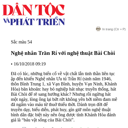
In trang
(Ctr + P)
Sắc màu 54
Nghệ nhân Trần Rí với nghệ thuật Bài Chòi
•
16/10/2018 09:19
Đã có lúc, những biến cố về vật chất lẫn tinh thần liên tục
ập đến khiến Nghệ nhân Ưu tú Trần Rí (sinh năm 1946,
thôn Bình Trung 1, xã Vạn Bình, huyện Vạn Ninh, Khánh
Hòa) băn khoăn: hay bỏ nghiệp hát nhạc truyền thống, hát
Bài Chòi để rẽ sang hướng khác? Nhưng rồi ngừng hát
một ngày, lòng ông lại bứt rứt không yên bởi niềm đam mê
đã ngấm vào máu từ thuở thiếu thời. Dành trọn đời để
truyền dạy, biểu diễn, phát huy, gìn giữ môn nghệ thuật
bình dân đặc biệt này nên ông được tỉnh Khánh Hòa đánh
giá là “báu vật sống của Bài Chòi”.