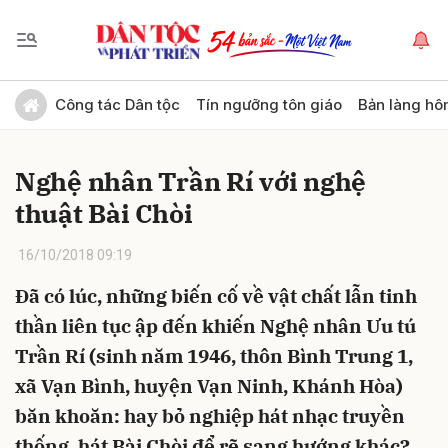
Gửi bình luận
Công tác Dân tộc
Tín ngưỡng tôn giáo
Bản làng hô
Nghệ nhân Trần Rí với nghệ
thuật Bài Chòi
16/10/2018 09:19
Đã có lúc, những biến cố về vật chất lẫn tinh
Hủy
Gửi
thần liên tục ập đến khiến Nghệ nhân Ưu tú
Trần Rí (sinh năm 1946, thôn Bình Trung 1,
xã Vạn Bình, huyện Vạn Ninh, Khánh Hòa)
băn khoăn: hay bỏ nghiệp hát nhạc truyền
thống, hát Bài Chòi để rẽ sang hướng khác?