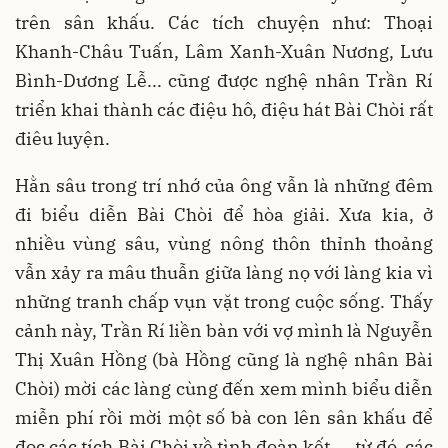
trên sân khấu. Các tích chuyện như: Thoại
Khanh-Châu Tuấn, Lâm Xanh-Xuân Nương, Lưu
Bình-Dương Lễ... cũng được nghệ nhân Trần Rí
triển khai thành các điệu hô, điệu hát Bài Chòi rất
điêu luyện.
Hằn sâu trong trí nhớ của ông vẫn là những đêm
đi biểu diễn Bài Chòi để hòa giải. Xưa kia, ở
nhiều vùng sâu, vùng nông thôn thỉnh thoảng
vẫn xảy ra mâu thuẫn giữa làng nọ với làng kia vì
những tranh chấp vụn vặt trong cuộc sống. Thấy
cảnh này, Trần Rí liền bàn với vợ mình là Nguyễn
Thị Xuân Hồng (bà Hồng cũng là nghệ nhân Bài
Chòi) mời các làng cùng đến xem mình biểu diễn
miễn phí rồi mời một số bà con lên sân khấu để
đọc các tích Bài Chòi về tình đoàn kết..., từ đó, các