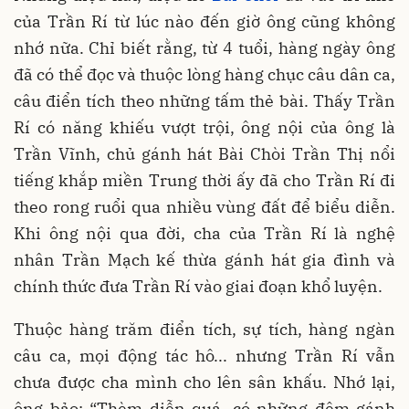
của Trần Rí từ lúc nào đến giờ ông cũng không
nhớ nữa. Chỉ biết rằng, từ 4 tuổi, hàng ngày ông
đã có thể đọc và thuộc lòng hàng chục câu dân ca,
câu điển tích theo những tấm thẻ bài. Thấy Trần
Rí có năng khiếu vượt trội, ông nội của ông là
Trần Vĩnh, chủ gánh hát Bài Chòi Trần Thị nổi
tiếng khắp miền Trung thời ấy đã cho Trần Rí đi
theo rong ruổi qua nhiều vùng đất để biểu diễn.
Khi ông nội qua đời, cha của Trần Rí là nghệ
nhân Trần Mạch kế thừa gánh hát gia đình và
chính thức đưa Trần Rí vào giai đoạn khổ luyện.
Thuộc hàng trăm điển tích, sự tích, hàng ngàn
câu ca, mọi động tác hô... nhưng Trần Rí vẫn
chưa được cha mình cho lên sân khấu. Nhớ lại,
ông bảo: “Thèm diễn quá, có những đêm gánh