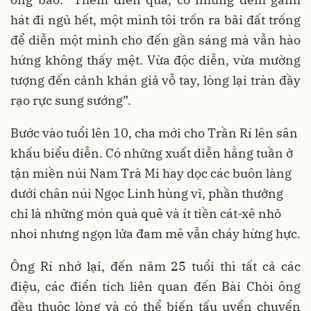
hát đi ngủ hết, một mình tôi trốn ra bãi đất trống
để diễn một mình cho đến gần sáng mà vẫn hào
hứng không thấy mệt. Vừa độc diễn, vừa mường
tượng đến cảnh khán giả vỗ tay, lòng lại tràn đầy
rạo rực sung sướng”.
Bước vào tuổi lên 10, cha mới cho Trần Rí lên sân
khấu biểu diễn. Có những xuất diễn hằng tuần ở
tận miền núi Nam Trà Mi hay dọc các buôn làng
dưới chân núi Ngọc Linh hùng vĩ, phần thưởng
chỉ là những món quà quê và ít tiền cát-xê nhỏ
nhoi nhưng ngọn lửa đam mê vẫn cháy hừng hực.
Ông Rí nhớ lại, đến năm 25 tuổi thì tất cả các
điệu, các điển tích liên quan đến Bài Chòi ông
đều thuộc lòng và có thể biến tấu uyển chuyển