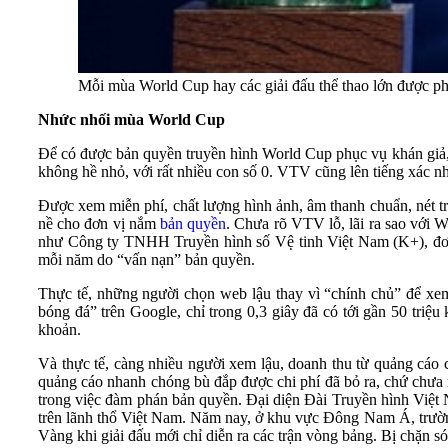
Mỗi mùa World Cup hay các giải đấu thể thao lớn được ph
Nhức nhối mùa World Cup
Để có được bản quyền truyền hình World Cup phục vụ khán giả, 
không hề nhỏ, với rất nhiều con số 0. VTV cũng lên tiếng xác n
Được xem miễn phí, chất lượng hình ảnh, âm thanh chuẩn, nét t
nề cho đơn vị nắm
bản quyền
. Chưa rõ VTV lỗ, lãi ra sao với 
như Công ty TNHH Truyền hình số Vệ tinh Việt Nam (K+), đơn 
mỗi năm do “vấn nạn” bản quyền.
Thực tế, những người chọn web lậu thay vì “chính chủ” để xem 
bóng đá” trên Google, chỉ trong 0,3 giây đã có tới gần 50 triệu
khoản.
Và thực tế, càng nhiều người xem lậu, doanh thu từ quảng cáo c
quảng cáo nhanh chóng bù đắp được chi phí đã bỏ ra, chứ chưa n
trong việc đàm phán bản quyền. Đại diện Đài Truyền hình Việt
trên lãnh thổ Việt Nam. Năm nay, ở khu vực Đông Nam Á, trườ
Vàng khi giải đấu mới chỉ diễn ra các trận vòng bảng. Bị chặn són