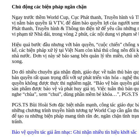
Chủ động các biện pháp ngăn chặn
Ngay trước thềm World Cup, Cục Phát thanh, Truyền hình và Thô
vị nắm bản quyền là VTV, để đảm bảo quyền lợi của người xem,
Phát thanh, Truyền hình & Thông tin điện tử để yêu cầu những 
vi phạm từ Nhà đài, trong vòng 2 phút, các nội dung vi phạm sẽ 
Hiệu quả bước đầu nhưng với bản quyền, “cuộc chiến” chống xâm
kể, các biện pháp xử lý tại Việt Nam còn khá thủ công nên đôi 
nhà nước. Đơn vị này sẽ báo sang bên quản lý tên miền, chủ nền
xong.
Do đó nhiều chuyên gia nhận định, giáo dục về tuân thủ bản 
bản quyền rất quan trọng đối với sự phát triển văn hóa - nghệ th
quyền không được thực thi nghiêm ngặt. “Bảo vệ bản quyền giúp 
sản phẩm được bảo vệ và phát huy giá trị. Việc tuân thủ bản q
nghe “chùa”, xem “chui”, dùng phần mềm bẻ khóa…”, PGS.TS 
PGS.TS Bùi Hoài Sơn đặc biệt nhấn mạnh, công tác giáo dục bản 
những chương trình truyền hình tương tự World Cup cần gắn thư
để tạo ra những biện pháp mang tính răn đe, ngăn chặn tình tr
tránh.
Bảo vệ quyền tác giả âm nhạc: Ghi nhận nhiều tín hiệu khởi sắc