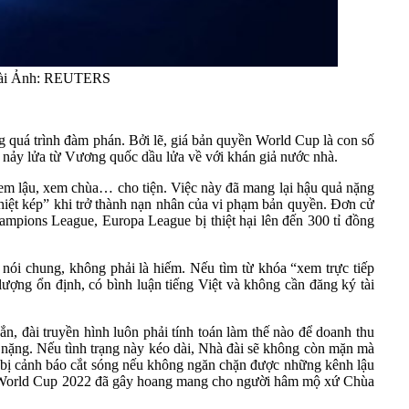
hà đài Ảnh: REUTERS
 quá trình đàm phán. Bởi lẽ, giá bản quyền World Cup là con số
u nảy lửa từ Vương quốc dầu lửa về với khán giả nước nhà.
xem lậu, xem chùa… cho tiện. Việc này đã mang lại hậu quả nặng
thiệt kép” khi trở thành nạn nhân của vi phạm bản quyền. Đơn cử
pions League, Europa League bị thiệt hại lên đến 300 tỉ đồng
 nói chung, không phải là hiếm. Nếu tìm từ khóa “xem trực tiếp
 lượng ổn định, có bình luận tiếng Việt và không cần đăng ký tài
n, đài truyền hình luôn phải tính toán làm thế nào để doanh thu
t nặng. Nếu tình trạng này kéo dài, Nhà đài sẽ không còn mặn mà
 bị cảnh báo cắt sóng nếu không ngăn chặn được những kênh lậu
ng World Cup 2022 đã gây hoang mang cho người hâm mộ xứ Chùa