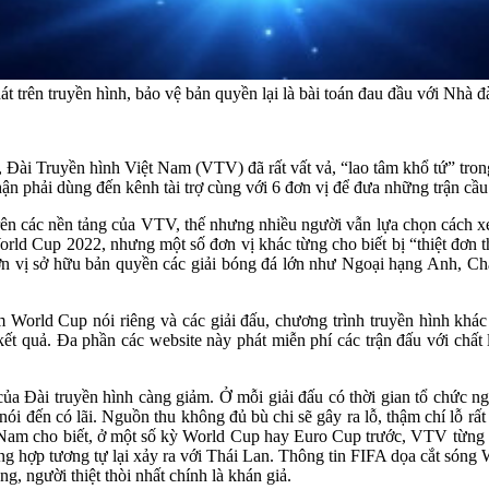
át trên truyền hình, bảo vệ bản quyền lại là bài toán đau đầu với N
Đài Truyền hình Việt Nam (VTV) đã rất vất vả, “lao tâm khổ tứ” trong
hận phải dùng đến kênh tài trợ cùng với 6 đơn vị để đưa những trận cầ
rên các nền tảng của VTV, thế nhưng nhiều người vẫn lựa chọn cách 
World Cup 2022, nhưng một số đơn vị khác từng cho biết bị “thiệt đơn 
vị sở hữu bản quyền các giải bóng đá lớn như Ngoại hạng Anh, Cham
World Cup nói riêng và các giải đấu, chương trình truyền hình khác
 kết quả. Đa phần các website này phát miễn phí các trận đấu với chất
ủa Đài truyền hình càng giảm. Ở mỗi giải đấu có thời gian tổ chức ngắ
ói đến có lãi. Nguồn thu không đủ bù chi sẽ gây ra lỗ, thậm chí lỗ rấ
 Nam cho biết, ở một số kỳ World Cup hay Euro Cup trước, VTV từng
ng hợp tương tự lại xảy ra với Thái Lan. Thông tin FIFA dọa cắt só
g, người thiệt thòi nhất chính là khán giả.