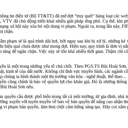
ng tin điện tử (Bộ TT&TT) đã mở đợt “truy quét” hàng loạt các webs
 VTV đã chủ động triển khai nhiều giải pháp ứng phó. Cụ thể, khi p
mạng xã hội này xóa bỏ nội dung vi phạm. Ngoài ra, trong lần này, F
bị chặn.
 phạm sẽ là quá trình dài hơi, bởi ngay sau khi bị xử lý, những kẻ v
khi hiệu quả chưa được như mong đợi. Hiện nay, quy trình là đơn vị nắ
 tảng để ngăn chặn. Việc này sẽ tốn khá nhiều thời gian. Thậm chí c
quyền là một trong những yếu tố chủ chốt. Theo PGS.TS Bùi Hoài Sơn
uật, kinh tế của đất nước. Không chỉ lĩnh vực truyền hình, các ngành 
chúng ta hình thành một thị trường văn hóa - nghệ thuật, thể thao… là
uyền cũng chính là bảo vệ quyền lợi cho khán giả. Đó là những thông 
Bùi Hoài Sơn nêu.
quyền cần được phổ biến trong tất cả môi trường, từ gia đình, nhà tr
ờng xuyên với tuyên truyền về bảo vệ bản quyền để nâng cao nhận th
ạng vi phạm bản quyền, làm thui chột cảm hứng sáng tạo. Hãy coi xâm 