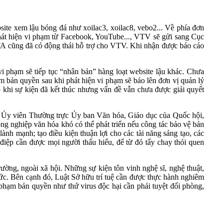
ite xem lậu bóng đá như xoilac3, xoilac8, vebo2... Về phía đơn
hát hiện vi phạm từ Facebook, YouTube..., VTV sẽ gửi sang Cục
IFA cũng đã có động thái hỗ trợ cho VTV. Khi nhận được báo cáo
i phạm sẽ tiếp tục “nhân bản” hàng loạt website lậu khác. Chưa
m bản quyền sau khi phát hiện vi phạm sẽ báo lên đơn vị quản lý
ó khi sự kiện đã kết thúc nhưng vấn đề vẫn chưa được giải quyết
, Ủy viên Thường trực Ủy ban Văn hóa, Giáo dục của Quốc hội,
công nghiệp văn hóa khó có thể phát triển nếu công tác bảo vệ bản
nh mạnh; tạo điều kiện thuận lợi cho các tài năng sáng tạo, các
điệp cần được mọi người thấu hiểu, để từ đó tẩy chay thói quen
ường, ngoài xã hội. Những sự kiện tôn vinh nghệ sĩ, nghệ thuật,
ức. Bên cạnh đó, Luật Sở hữu trí tuệ cần được thực hành nghiêm
phạm bản quyền như thứ virus độc hại cần phải tuyệt đối phòng,