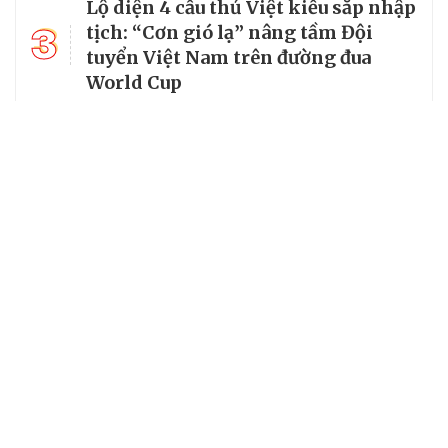
Lộ diện 4 cầu thủ Việt kiều sắp nhập
3
tịch: “Cơn gió lạ” nâng tầm Đội
tuyển Việt Nam trên đường đua
World Cup
4
VTV sở hữu bản quyền World Cup
2026
Á hậu 3 Miss Grand Vietnam Đinh Y
5
Quyên: Tuổi trẻ kiến tạo hòa bình
bằng tri thức và trách nhiệm
Chuyên trang của VietNamNet
Cơ quan chủ quản: Bộ Dân tộc và Tôn giáo