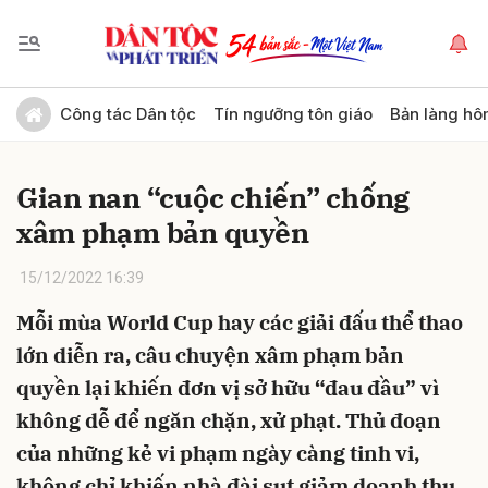
Gửi bình luận
Công tác Dân tộc
Tín ngưỡng tôn giáo
Bản làng hô
Gian nan “cuộc chiến” chống
xâm phạm bản quyền
15/12/2022 16:39
Mỗi mùa World Cup hay các giải đấu thể thao
Hủy
Gửi
lớn diễn ra, câu chuyện xâm phạm bản
quyền lại khiến đơn vị sở hữu “đau đầu” vì
không dễ để ngăn chặn, xử phạt. Thủ đoạn
của những kẻ vi phạm ngày càng tinh vi,
không chỉ khiến nhà đài sụt giảm doanh thu