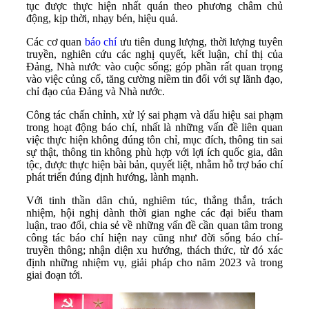
tục được thực hiện nhất quán theo phương châm chủ
động, kịp thời, nhạy bén, hiệu quả.
Các cơ quan
báo chí
ưu tiên dung lượng, thời lượng tuyên
truyền, nghiên cứu các nghị quyết, kết luận, chỉ thị của
Đảng, Nhà nước vào cuộc sống; góp phần rất quan trọng
vào việc củng cố, tăng cường niềm tin đối với sự lãnh đạo,
chỉ đạo của Đảng và Nhà nước.
Công tác chấn chỉnh, xử lý sai phạm và dấu hiệu sai phạm
trong hoạt động báo chí, nhất là những vấn đề liên quan
việc thực hiện không đúng tôn chỉ, mục đích, thông tin sai
sự thật, thông tin không phù hợp với lợi ích quốc gia, dân
tộc, được thực hiện bài bản, quyết liệt, nhằm hỗ trợ báo chí
phát triển đúng định hướng, lành mạnh.
Với tinh thần dân chủ, nghiêm túc, thẳng thắn, trách
nhiệm, hội nghị dành thời gian nghe các đại biểu tham
luận, trao đổi, chia sẻ về những vấn đề cần quan tâm trong
công tác báo chí hiện nay cũng như đời sống báo chí-
truyền thông; nhận diện xu hướng, thách thức, từ đó xác
định những nhiệm vụ, giải pháp cho năm 2023 và trong
giai đoạn tới.