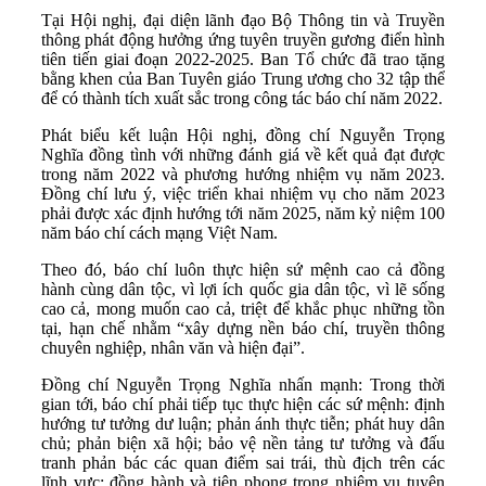
Tại Hội nghị, đại diện lãnh đạo Bộ Thông tin và Truyền
thông phát động hưởng ứng tuyên truyền gương điển hình
tiên tiến giai đoạn 2022-2025. Ban Tổ chức đã trao tặng
bằng khen của Ban Tuyên giáo Trung ương cho 32 tập thể
để có thành tích xuất sắc trong công tác báo chí năm 2022.
Phát biểu kết luận Hội nghị, đồng chí Nguyễn Trọng
Nghĩa đồng tình với những đánh giá về kết quả đạt được
trong năm 2022 và phương hướng nhiệm vụ năm 2023.
Đồng chí lưu ý, việc triển khai nhiệm vụ cho năm 2023
phải được xác định hướng tới năm 2025, năm kỷ niệm 100
năm báo chí cách mạng Việt Nam.
Theo đó, báo chí luôn thực hiện sứ mệnh cao cả đồng
hành cùng dân tộc, vì lợi ích quốc gia dân tộc, vì lẽ sống
cao cả, mong muốn cao cả, triệt để khắc phục những tồn
tại, hạn chế nhằm “xây dựng nền báo chí, truyền thông
chuyên nghiệp, nhân văn và hiện đại”.
Đồng chí Nguyễn Trọng Nghĩa nhấn mạnh: Trong thời
gian tới, báo chí phải tiếp tục thực hiện các sứ mệnh: định
hướng tư tưởng dư luận; phản ánh thực tiễn; phát huy dân
chủ; phản biện xã hội; bảo vệ nền tảng tư tưởng và đấu
tranh phản bác các quan điểm sai trái, thù địch trên các
lĩnh vực; đồng hành và tiên phong trong nhiệm vụ tuyên