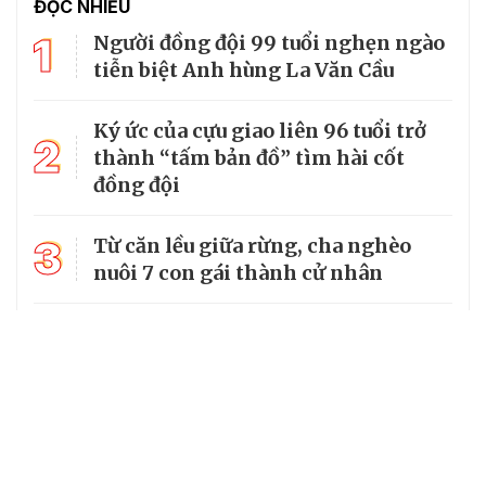
ĐỌC NHIỀU
1
Người đồng đội 99 tuổi nghẹn ngào
tiễn biệt Anh hùng La Văn Cầu
Ký ức của cựu giao liên 96 tuổi trở
2
thành “tấm bản đồ” tìm hài cốt
đồng đội
3
Từ căn lều giữa rừng, cha nghèo
nuôi 7 con gái thành cử nhân
Tổng Bí thư, Chủ tịch nước truy
4
tặng huân chương dũng cảm cho
chiến sĩ Kpă Thiêp
Chủ tịch UBND tỉnh Ninh Bình làm
Trưởng Ban Chỉ đạo Chương trình