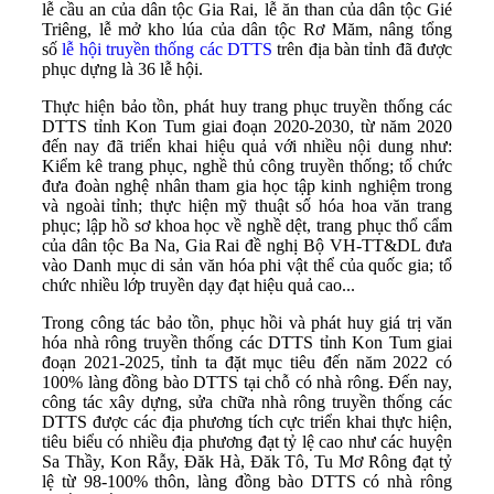
lễ cầu an của dân tộc Gia Rai, lễ ăn than của dân tộc Gié
Triêng, lễ mở kho lúa của dân tộc Rơ Măm, nâng tổng
số
lễ hội truyền thống các DTTS
trên địa bàn tỉnh đã được
phục dựng là 36 lễ hội.
Thực hiện bảo tồn, phát huy trang phục truyền thống các
DTTS tỉnh Kon Tum giai đoạn 2020-2030, từ năm 2020
đến nay đã triển khai hiệu quả với nhiều nội dung như:
Kiểm kê trang phục, nghề thủ công truyền thống; tổ chức
đưa đoàn nghệ nhân tham gia học tập kinh nghiệm trong
và ngoài tỉnh; thực hiện mỹ thuật số hóa hoa văn trang
phục; lập hồ sơ khoa học về nghề dệt, trang phục thổ cẩm
của dân tộc Ba Na, Gia Rai đề nghị Bộ VH-TT&DL đưa
vào Danh mục di sản văn hóa phi vật thể của quốc gia; tổ
chức nhiều lớp truyền dạy đạt hiệu quả cao...
Trong công tác bảo tồn, phục hồi và phát huy giá trị văn
hóa nhà rông truyền thống các DTTS tỉnh Kon Tum giai
đoạn 2021-2025, tỉnh ta đặt mục tiêu đến năm 2022 có
100% làng đồng bào DTTS tại chỗ có nhà rông. Đến nay,
công tác xây dựng, sửa chữa nhà rông truyền thống các
DTTS được các địa phương tích cực triển khai thực hiện,
tiêu biểu có nhiều địa phương đạt tỷ lệ cao như các huyện
Sa Thầy, Kon Rẫy, Đăk Hà, Đăk Tô, Tu Mơ Rông đạt tỷ
lệ từ 98-100% thôn, làng đồng bào DTTS có nhà rông