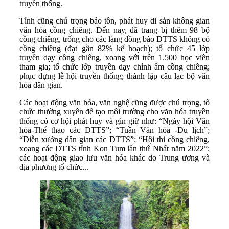
truyền thống.
Tỉnh cũng chú trọng bảo tồn, phát huy di sản không gian
văn hóa cồng chiêng. Đến nay, đã trang bị thêm 98 bộ
cồng chiêng, trống cho các làng đồng bào DTTS không có
cồng chiêng (đạt gần 82% kế hoạch); tổ chức 45 lớp
truyền dạy cồng chiêng, xoang với trên 1.500 học viên
tham gia; tổ chức lớp truyền dạy chỉnh âm cồng chiêng;
phục dựng lễ hội truyền thống; thành lập câu lạc bộ văn
hóa dân gian.
Các hoạt động văn hóa, văn nghệ cũng được chú trọng, tổ
chức thường xuyên để tạo môi trường cho văn hóa truyền
thống có cơ hội phát huy và gìn giữ như: “Ngày hội Văn
hóa-Thể thao các DTTS”; “Tuần Văn hóa -Du lịch”;
“Diễn xướng dân gian các DTTS”; “Hội thi cồng chiêng,
xoang các DTTS tỉnh Kon Tum lần thứ Nhất năm 2022”;
các hoạt động giao lưu văn hóa khác do Trung ương và
địa phương tổ chức...