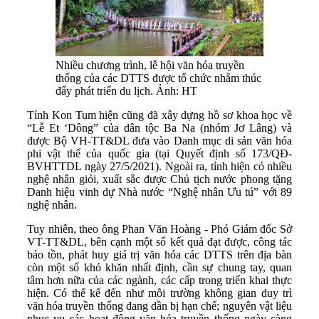
Nhiều chương trình, lễ hội văn hóa truyền
thống của các DTTS được tổ chức nhằm thúc
đẩy phát triển du lịch. Ảnh: HT
Tỉnh Kon Tum hiện cũng đã xây dựng hồ sơ khoa học về
“Lễ Et ‘Dông” của dân tộc Ba Na (nhóm Jơ Lâng) và
được Bộ VH-TT&DL đưa vào Danh mục di sản văn hóa
phi vật thể của quốc gia (tại Quyết định số 173/QĐ-
BVHTTDL ngày 27/5/2021). Ngoài ra, tỉnh hiện có nhiều
nghệ nhân giỏi, xuất sắc được Chủ tịch nước phong tặng
Danh hiệu vinh dự Nhà nước “Nghệ nhân Ưu tú” với 89
nghệ nhân.
Tuy nhiên, theo ông Phan Văn Hoàng - Phó Giám đốc Sở
VT-TT&DL, bên cạnh một số kết quả đạt được, công tác
bảo tồn, phát huy giá trị văn hóa các DTTS trên địa bàn
còn một số khó khăn nhất định, cần sự chung tay, quan
tâm hơn nữa của các ngành, các cấp trong triển khai thực
hiện. Có thể kể đến như môi trường không gian duy trì
văn hóa truyền thống đang dần bị hạn chế; nguyên vật liệu
phục vụ các hoạt động văn hóa truyền thống ngày càng