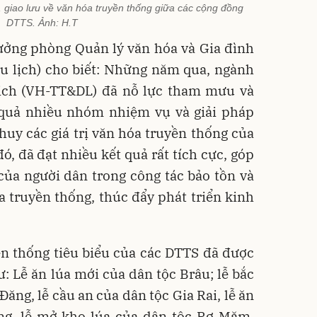
, giao lưu về văn hóa truyền thống giữa các cộng đồng
DTTS. Ảnh: H.T
ưởng phòng Quản lý văn hóa và Gia đình
Du lịch) cho biết: Những năm qua, ngành
lịch (VH-TT&DL) đã nỗ lực tham mưu và
u quả nhiều nhóm nhiệm vụ và giải pháp
 huy các giá trị văn hóa truyền thống của
ó, đã đạt nhiều kết quả rất tích cực, góp
ủa người dân trong công tác bảo tồn và
óa truyền thống, thúc đẩy phát triển kinh
ền thống tiêu biểu của các DTTS đã được
 Lễ ăn lúa mới của dân tộc Brâu; lễ bắc
ăng, lễ cầu an của dân tộc Gia Rai, lễ ăn
êng, lễ mở kho lúa của dân tộc Rơ Măm,