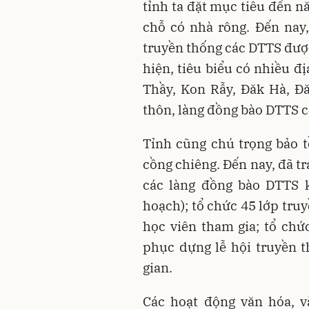
tỉnh ta đặt mục tiêu đến 
chỗ có nhà rông. Đến nay
truyền thống các DTTS được
hiện, tiêu biểu có nhiều đ
Thầy, Kon Rẫy, Đăk Hà, Đ
thôn, làng đồng bào DTTS c
Tỉnh cũng chú trọng bảo t
cồng chiêng. Đến nay, đã t
các làng đồng bào DTTS 
hoạch); tổ chức 45 lớp tru
học viên tham gia; tổ chứ
phục dựng lễ hội truyền t
gian.
Các hoạt động văn hóa, v