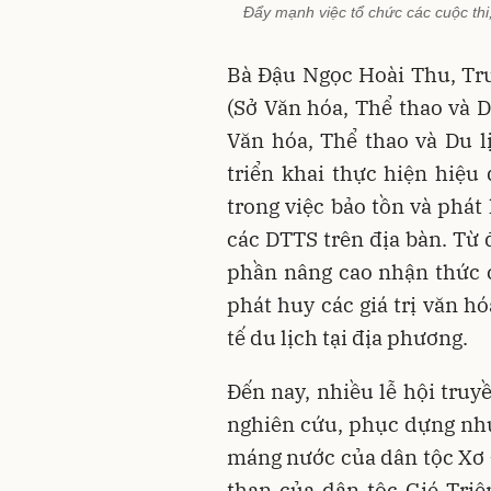
Đẩy mạnh việc tổ chức các cuộc thi
Bà Đậu Ngọc Hoài Thu, Tr
(Sở Văn hóa, Thể thao và 
Văn hóa, Thể thao và Du 
triển khai thực hiện hiệ
trong việc bảo tồn và phát
các DTTS trên địa bàn. Từ đ
phần nâng cao nhận thức c
phát huy các giá trị văn h
tế du lịch tại địa phương.
Đến nay, nhiều lễ hội truy
nghiên cứu, phục dựng như:
máng nước của dân tộc Xơ Đ
than của dân tộc Gié Tri