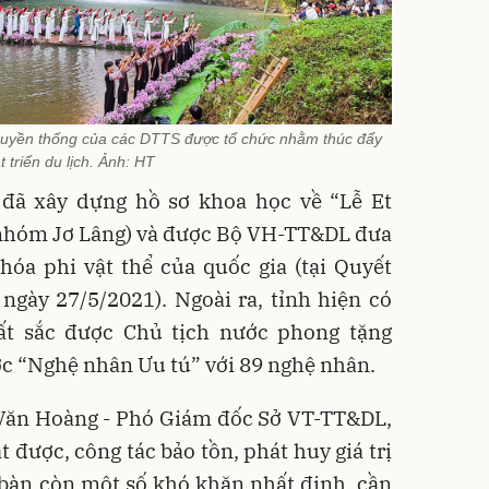
 truyền thống của các DTTS được tổ chức nhằm thúc đẩy
t triển du lịch. Ảnh: HT
đã xây dựng hồ sơ khoa học về “Lễ Et
(nhóm Jơ Lâng) và được Bộ VH-TT&DL đưa
óa phi vật thể của quốc gia (tại Quyết
gày 27/5/2021). Ngoài ra, tỉnh hiện có
ất sắc được Chủ tịch nước phong tặng
c “Nghệ nhân Ưu tú” với 89 nghệ nhân.
 Văn Hoàng - Phó Giám đốc Sở VT-TT&DL,
 được, công tác bảo tồn, phát huy giá trị
 bàn còn một số khó khăn nhất định, cần