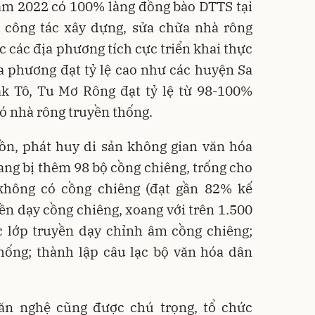
năm 2022 có 100% làng đồng bào DTTS tại
, công tác xây dựng, sửa chữa nhà rông
 các địa phương tích cực triển khai thực
ịa phương đạt tỷ lệ cao như các huyện Sa
ăk Tô, Tu Mơ Rông đạt tỷ lệ từ 98-100%
ó nhà rông truyền thống.
ồn, phát huy di sản không gian văn hóa
rang bị thêm 98 bộ cồng chiêng, trống cho
không có cồng chiêng (đạt gần 82% kế
yền dạy cồng chiêng, xoang với trên 1.500
c lớp truyền dạy chỉnh âm cồng chiêng;
hống; thành lập câu lạc bộ văn hóa dân
ăn nghệ cũng được chú trọng, tổ chức