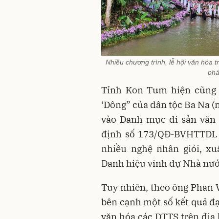
Nhiều chương trình, lễ hội văn hóa
phá
Tỉnh Kon Tum hiện cũng 
‘Dông” của dân tộc Ba Na 
vào Danh mục di sản văn h
định số 173/QĐ-BVHTTDL n
nhiều nghệ nhân giỏi, xu
Danh hiệu vinh dự Nhà nướ
Tuy nhiên, theo ông Phan
bên cạnh một số kết quả đạt
văn hóa các DTTS trên địa