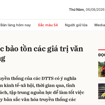
Thứ Năm,
06/08/2026
bình luận
Bản làng hôm nay
Sắc màu 54
Người giữ lửa
Media
 bảo tồn các giá trị văn
ĐỌC
ng
truyền thống của các DTTS có ý nghĩa
Hủy
G
 kinh tế-xã hội, thời gian qua, tỉnh
ch, tập trung nguồn lực để làm tốt việc
uy bản sắc văn hóa truyền thống các