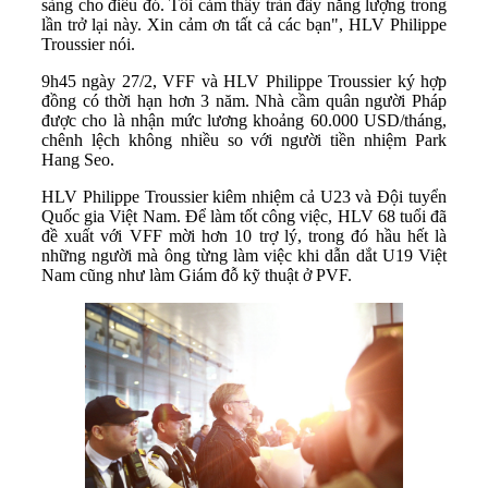
sàng cho điều đó. Tôi cảm thấy tràn đầy năng lượng trong
lần trở lại này. Xin cảm ơn tất cả các bạn", HLV Philippe
Troussier nói.
9h45 ngày 27/2, VFF và HLV Philippe Troussier ký hợp
đồng có thời hạn hơn 3 năm. Nhà cầm quân người Pháp
được cho là nhận mức lương khoảng 60.000 USD/tháng,
chênh lệch không nhiều so với người tiền nhiệm Park
Hang Seo.
HLV Philippe Troussier kiêm nhiệm cả U23 và Đội tuyển
Quốc gia Việt Nam. Để làm tốt công việc, HLV 68 tuổi đã
đề xuất với VFF mời hơn 10 trợ lý, trong đó hầu hết là
những người mà ông từng làm việc khi dẫn dắt U19 Việt
Nam cũng như làm Giám đỗ kỹ thuật ở PVF.