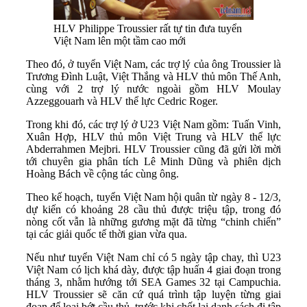
HLV Philippe Troussier rất tự tin đưa tuyển
Việt Nam lên một tầm cao mới
Theo đó, ở tuyển Việt Nam, các trợ lý của ông Troussier là
Trương Đình Luật, Việt Thắng và HLV thủ môn Thế Anh,
cùng với 2 trợ lý nước ngoài gồm HLV Moulay
Azzeggouarh và HLV thể lực Cedric Roger.
Trong khi đó, các trợ lý ở U23 Việt Nam gồm: Tuấn Vinh,
Xuân Hợp, HLV thủ môn Việt Trung và HLV thể lực
Abderrahmen Mejbri. HLV Troussier cũng đã gửi lời mời
tới chuyên gia phân tích Lê Minh Dũng và phiên dịch
Hoàng Bách về cộng tác cùng ông.
Theo kế hoạch, tuyển Việt Nam hội quân từ ngày 8 - 12/3,
dự kiến có khoảng 28 cầu thủ được triệu tập, trong đó
nòng cốt vẫn là những gương mặt đã từng “chinh chiến”
tại các giải quốc tế thời gian vừa qua.
Nếu như tuyển Việt Nam chỉ có 5 ngày tập chay, thì U23
Việt Nam có lịch khá dày, được tập huấn 4 giai đoạn trong
tháng 3, nhằm hướng tới SEA Games 32 tại Campuchia.
HLV Troussier sẽ căn cứ quá trình tập luyện từng giai
đoạn để loại bớt cầu thủ, trước khi chốt lại danh sách đi tập