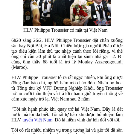
HLV Philippe Troussier có mặt tại Việt Nam
6h20 sáng 26/2, HLV Philippe Troussier đặt chân xuống
sân bay Nội Bài, Hà Nội. Chiến lược gia người Pháp được
tạo điều kiện làm thủ tục nhập cảnh theo lối riêng, vì thế
ông chỉ cần 20 phút là xuất hiện tại sảnh nhà ga T2. Đi
cùng ông thầy 68 tuổi là trợ lý Moulay Azzegogouarh
(Maroc).
HLV Philippe Troussier tỏ ra rất ngạc nhiên, khi ông được
đông đảo báo chí, người hâm mộ chào đón. Nhận bó hoa
từ Tổng thư ký VFF Dương Nghiệp Khôi, ông Troussier
nở nụ cười thân thiện và trả lời nhanh giới truyền thông về
cảm xúc ngày trở lại Việt Nam sau 2 năm.
"Tôi rất hạnh phúc khi quay trở lại Việt Nam. Đây là đất
nước mà tôi đã biết. Tôi rất tự hào khi được bổ nhiệm làm
HLV
tuyển Việt Nam
. Đó là niềm vinh dự lớn đối với tôi.
Tôi có rất nhiều nhiệm vụ trong tương lai và giờ tôi đã sẵn