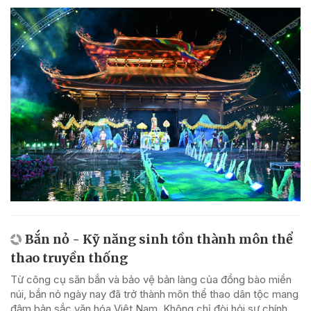
Bắn nỏ - Kỹ năng sinh tồn thành môn thể
thao truyền thống
Từ công cụ săn bắn và bảo vệ bản làng của đồng bào miền
núi, bắn nỏ ngày nay đã trở thành môn thể thao dân tộc mang
đậm bản sắc văn hóa Việt Nam. Không chỉ đòi hỏi sự chính