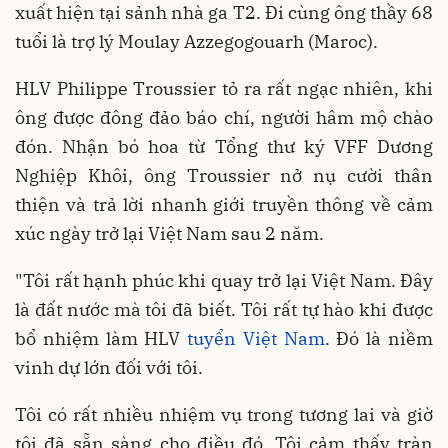
xuất hiện tại sảnh nhà ga T2. Đi cùng ông thầy 68
tuổi là trợ lý Moulay Azzegogouarh (Maroc).
HLV Philippe Troussier tỏ ra rất ngạc nhiên, khi
ông được đông đảo báo chí, người hâm mộ chào
đón. Nhận bó hoa từ Tổng thư ký VFF Dương
Nghiệp Khôi, ông Troussier nở nụ cười thân
thiện và trả lời nhanh giới truyền thông về cảm
xúc ngày trở lại Việt Nam sau 2 năm.
"Tôi rất hạnh phúc khi quay trở lại Việt Nam. Đây
là đất nước mà tôi đã biết. Tôi rất tự hào khi được
bổ nhiệm làm HLV
tuyển Việt Nam
. Đó là niềm
vinh dự lớn đối với tôi.
Tôi có rất nhiều nhiệm vụ trong tương lai và giờ
tôi đã sẵn sàng cho điều đó. Tôi cảm thấy tràn