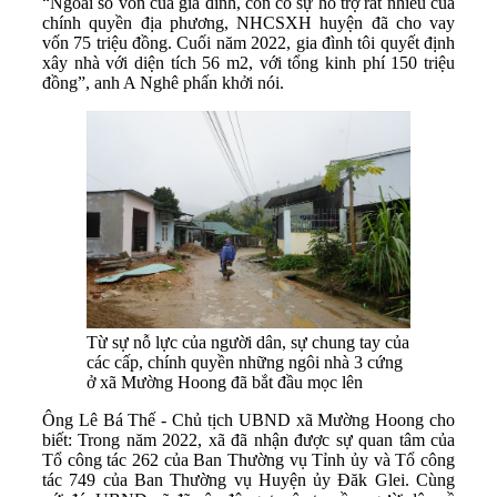
“Ngoài số vốn của gia đình, còn có sự hỗ trợ rất nhiều của
chính quyền địa phương, NHCSXH huyện đã cho vay
vốn 75 triệu đồng. Cuối năm 2022, gia đình tôi quyết định
xây nhà với diện tích 56 m2, với tổng kinh phí 150 triệu
đồng”, anh A Nghê phấn khởi nói.
Từ sự nỗ lực của người dân, sự chung tay của
các cấp, chính quyền những ngôi nhà 3 cứng
ở xã Mường Hoong đã bắt đầu mọc lên
Ông Lê Bá Thế - Chủ tịch UBND xã Mường Hoong cho
biết: Trong năm 2022, xã đã nhận được sự quan tâm của
Tổ công tác 262 của Ban Thường vụ Tỉnh ủy và Tổ công
tác 749 của Ban Thường vụ Huyện ủy Đăk Glei. Cùng