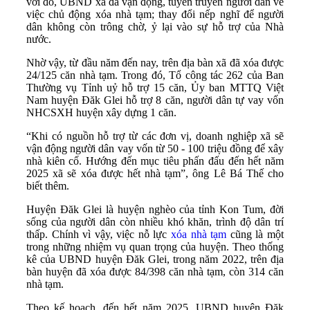
với đó, UBND xã đã vận động, tuyên truyền người dân về
việc chủ động xóa nhà tạm; thay đổi nếp nghĩ để người
dân không còn trông chờ, ỷ lại vào sự hỗ trợ của Nhà
nước.
Nhờ vậy, từ đầu năm đến nay, trên địa bàn xã đã xóa được
24/125 căn nhà tạm. Trong đó, Tổ công tác 262 của Ban
Thường vụ Tỉnh uỷ hỗ trợ 15 căn, Ủy ban MTTQ Việt
Nam huyện Đăk Glei hỗ trợ 8 căn, người dân tự vay vốn
NHCSXH huyện xây dựng 1 căn.
“Khi có nguồn hỗ trợ từ các đơn vị, doanh nghiệp xã sẽ
vận động người dân vay vốn từ 50 - 100 triệu đồng để xây
nhà kiên cố. Hướng đến mục tiêu phấn đấu đến hết năm
2025 xã sẽ xóa được hết nhà tạm”, ông Lê Bá Thế cho
biết thêm.
Huyện Đăk Glei là huyện nghèo của tỉnh Kon Tum, đời
sống của người dân còn nhiều khó khăn, trình độ dân trí
thấp. Chính vì vậy, việc nỗ lực
xóa nhà tạm
cũng là một
trong những nhiệm vụ quan trọng của huyện. Theo thống
kê của UBND huyện Đăk Glei, trong năm 2022, trên địa
bàn huyện đã xóa được 84/398 căn nhà tạm, còn 314 căn
nhà tạm.
Theo kế hoạch, đến hết năm 2025, UBND huyện Đăk