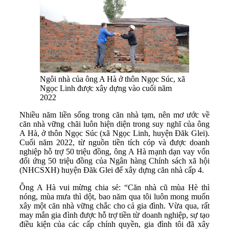
Ngôi nhà của ông A Hà ở thôn Ngọc Súc, xã
Ngọc Linh được xây dựng vào cuối năm
2022
Nhiều năm liền sống trong căn nhà tạm, nên mơ ước về
căn nhà vững chãi luôn hiện diện trong suy nghĩ của ông
A Hà, ở thôn Ngọc Súc (xã Ngọc Linh, huyện Đăk Glei).
Cuối năm 2022, từ nguồn tiền tích cóp và được doanh
nghiệp hỗ trợ 50 triệu đồng, ông A Hà mạnh dạn vay vốn
đối ứng 50 triệu đồng của Ngân hàng Chính sách xã hội
(NHCSXH) huyện Đăk Glei để xây dựng căn nhà cấp 4.
Ông A Hà vui mừng chia sẻ: “Căn nhà cũ mùa Hè thì
nóng, mùa mưa thì dột, bao năm qua tôi luôn mong muốn
xây một căn nhà vững chắc cho cả gia đình. Vừa qua, rất
may mắn gia đình được hỗ trợ tiền từ doanh nghiệp, sự tạo
điều kiện của các cấp chính quyền, gia đình tôi đã xây