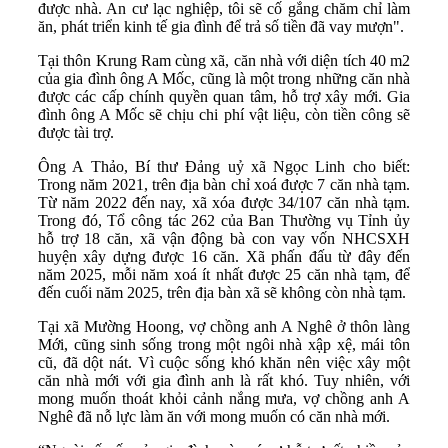
được nhà. An cư lạc nghiệp, tôi sẽ cố gắng chăm chỉ làm
ăn, phát triển kinh tế gia đình để trả số tiền đã vay mượn".
Tại thôn Krung Ram cùng xã, căn nhà với diện tích 40 m2
của gia đình ông A Mốc, cũng là một trong những căn nhà
được các cấp chính quyền quan tâm, hỗ trợ xây mới. Gia
đình ông A Mốc sẽ chịu chi phí vật liệu, còn tiền công sẽ
được tài trợ.
Ông A Thảo, Bí thư Đảng uỷ xã Ngọc Linh cho biết:
Trong năm 2021, trên địa bàn chỉ xoá được 7 căn nhà tạm.
Từ năm 2022 đến nay, xã xóa được 34/107 căn nhà tạm.
Trong đó, Tổ công tác 262 của Ban Thường vụ Tỉnh ủy
hỗ trợ 18 căn, xã vận động bà con vay vốn NHCSXH
huyện xây dựng được 16 căn. Xã phấn đấu từ đây đến
năm 2025, mỗi năm xoá ít nhất được 25 căn nhà tạm, để
đến cuối năm 2025, trên địa bàn xã sẽ không còn nhà tạm.
Tại xã Mường Hoong, vợ chồng anh A Nghê ở thôn làng
Mới, cũng sinh sống trong một ngôi nhà xập xệ, mái tôn
cũ, đã dột nát. Vì cuộc sống khó khăn nên việc xây một
căn nhà mới với gia đình anh là rất khó. Tuy nhiên, với
mong muốn thoát khỏi cảnh nắng mưa, vợ chồng anh A
Nghê đã nỗ lực làm ăn với mong muốn có căn nhà mới.