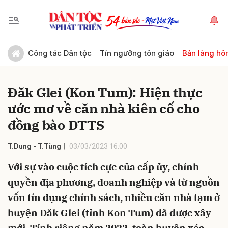
Gửi bình luận
Công tác Dân tộc
Tín ngưỡng tôn giáo
Bản làng hô
Đăk Glei (Kon Tum): Hiện thực
ước mơ về căn nhà kiên cố cho
đồng bào DTTS
T.Dung - T.Tùng
03/03/2023 16:00
Hủy
Gửi
Với sự vào cuộc tích cực của cấp ủy, chính
quyền địa phương, doanh nghiệp và từ nguồn
vốn tín dụng chính sách, nhiều căn nhà tạm ở
huyện Đăk Glei (tỉnh Kon Tum) đã được xây