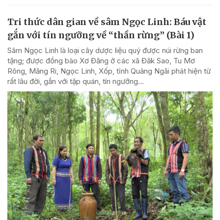
Tri thức dân gian về sâm Ngọc Linh: Báu vật
gắn với tín ngưỡng về “thần rừng” (Bài 1)
Sâm Ngọc Linh là loại cây dược liệu quý được núi rừng ban
tặng; được đồng bào Xơ Đăng ở các xã Đăk Sao, Tu Mơ
Rông, Măng Ri, Ngọc Linh, Xốp, tỉnh Quảng Ngãi phát hiện từ
rất lâu đời, gắn với tập quán, tín ngưỡng...