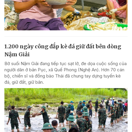
1.200 ngày công đắp kè đá giữ đất bên dòng
Nậm Giải
Bờ suối Nậm Giải đang tiếp tục sạt lở, đe dọa cuộc sống của
người dân ở bản Pục, xã Quế Phong (Nghệ An). Hơn 70 cán
bộ, chiến sĩ và đồng bào Thái đã chung tay dựng tuyến kè
đá, giữ đất, giữ bản.