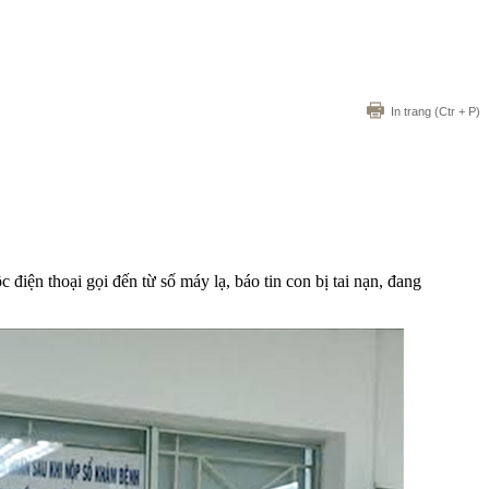
In trang
(Ctr + P)
ện thoại gọi đến từ số máy lạ, báo tin con bị tai nạn, đang