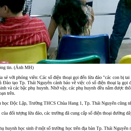
hông tin. (Ảnh MH)
ẻ với phóng viên: Các số điện thoại gọi đến lừa đảo "các con bị ta
Đào tạo Tp. Thái Nguyên cảnh báo về việc có số điện thoại lạ gọi đế
 sinh và các bậc phụ huynh. Nhờ vậy, các phụ huynh đều nắm được thôn
ạn trên.
học Độc Lập, Trường THCS Chùa Hang 1, Tp. Thái Nguyên cũng nhận 
 của đối tượng lừa đảo, các trường đã cung cấp số điện thoại đường d
ụ huynh học sinh ở một số trường học trên địa bàn Tp. Thái Nguyên 