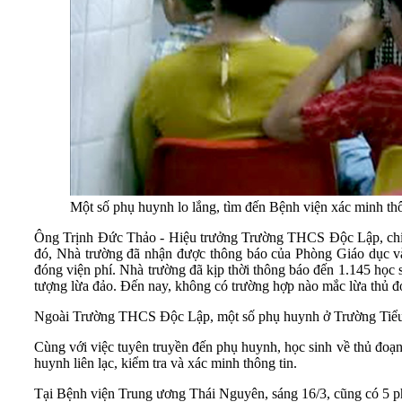
Một số phụ huynh lo lắng, tìm đến Bệnh viện xác minh t
Ông Trịnh Đức Thảo - Hiệu trưởng Trường THCS Độc Lập, chia s
đó, Nhà trường đã nhận được thông báo của Phòng Giáo dục và 
đóng viện phí. Nhà trường đã kịp thời thông báo đến 1.145 học
tượng lừa đảo. Đến nay, không có trường hợp nào mắc lừa thủ đo
Ngoài Trường THCS Độc Lập, một số phụ huynh ở Trường Tiểu 
Cùng với việc tuyên truyền đến phụ huynh, học sinh về thủ đoạn
huynh liên lạc, kiểm tra và xác minh thông tin.
Tại Bệnh viện Trung ương Thái Nguyên, sáng 16/3, cũng có 5 ph