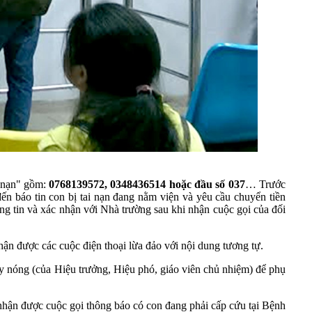
i nạn" gồm:
0768139572, 0348436514 ho
ặ
c
đầ
u s
ố
037
… Trước
n báo tin con bị tai nạn đang nằm viện và yêu cầu chuyển tiền
g tin và xác nhận với Nhà trường sau khi nhận cuộc gọi của đối
được các cuộc điện thoại lừa đảo với nội dung tương tự.
ây nóng (của Hiệu trưởng, Hiệu phó, giáo viên chủ nhiệm) để phụ
nhận được cuộc gọi thông báo có con đang phải cấp cứu tại Bệnh