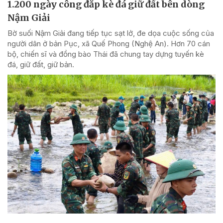
1.200 ngày công đắp kè đá giữ đất bên dòng
Nậm Giải
Bờ suối Nậm Giải đang tiếp tục sạt lở, đe dọa cuộc sống của
người dân ở bản Pục, xã Quế Phong (Nghệ An). Hơn 70 cán
bộ, chiến sĩ và đồng bào Thái đã chung tay dựng tuyến kè
đá, giữ đất, giữ bản.