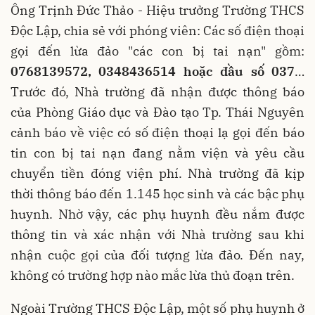
Ông Trịnh Đức Thảo - Hiệu trưởng Trường THCS
Độc Lập, chia sẻ với phóng viên: Các số điện thoại
gọi đến lừa đảo "các con bị tai nạn" gồm:
0768139572, 0348436514 ho
ặ
c
đầ
u s
ố
037
…
Trước đó, Nhà trường đã nhận được thông báo
của Phòng Giáo dục và Đào tạo Tp. Thái Nguyên
cảnh báo về việc có số điện thoại lạ gọi đến báo
tin con bị tai nạn đang nằm viện và yêu cầu
chuyển tiền đóng viện phí. Nhà trường đã kịp
thời thông báo đến 1.145 học sinh và các bậc phụ
huynh. Nhờ vậy, các phụ huynh đều nắm được
thông tin và xác nhận với Nhà trường sau khi
nhận cuộc gọi của đối tượng lừa đảo. Đến nay,
không có trường hợp nào mắc lừa thủ đoạn trên.
Ngoài Trường THCS Độc Lập, một số phụ huynh ở