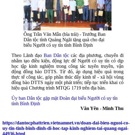
Ông Trần Văn Mẫn (bìa trái) - Trưởng Ban
Dân tộc tỉnh Quảng Ngãi tặng quà cho đại
biểu Người có uy tín tỉnh Bình Định
Theo Lãnh đạo
Ban Dân tộc
các địa phương, chuyến đi
nhằm tạo điều kiện, động lực để Người có uy tín có dịp
học tập kinh nghiệm trong công tác tuyên truyền, vận
động đồng bào DTTS. Từ đó, áp dụng hiệu quả trong
thực tế công tác, góp phần thúc đẩy kinh tế - xã hội vùng
đồng bào DTTS ngày một phát triển; tiếp tục triển khai có
hiệu quả Chương trình MTQG 1719 trên địa bàn.
Ủy ban Dân tộc gặp mặt Đoàn đại biểu Người có uy tín
tỉnh Bình Định
Văn Yên - Minh Thu
https://dantocphattrien.vietnamnet.vn/doan-dai-bieu-nguoi-co-
uy-tin-tinh-binh-dinh-di-hoc-tap-kinh-nghiem-tai-quang-ngai-
44936.html