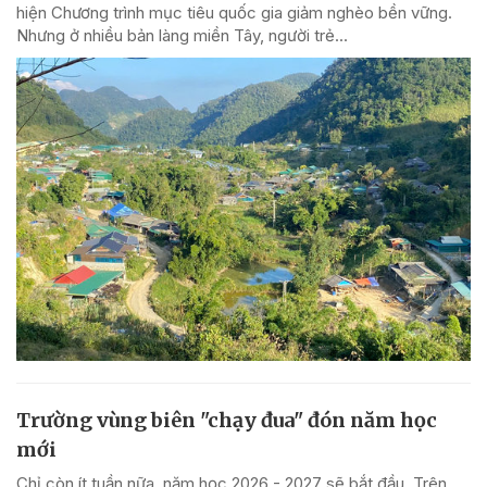
hiện Chương trình mục tiêu quốc gia giảm nghèo bền vững.
Nhưng ở nhiều bản làng miền Tây, người trẻ...
Trường vùng biên "chạy đua" đón năm học
mới
Chỉ còn ít tuần nữa, năm học 2026 - 2027 sẽ bắt đầu. Trên