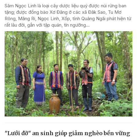
Sâm Ngọc Linh là loại cây dược liệu quý được núi rừng ban
tặng; được đồng bào Xơ Đăng ở các xã Đăk Sao, Tu Mơ
Rông, Măng Ri, Ngọc Linh, Xốp, tỉnh Quảng Ngãi phát hiện từ
rất lâu đời, gắn với tập quán, tín ngưỡng...
"Lưới đỡ" an sinh giúp giảm nghèo bền vững