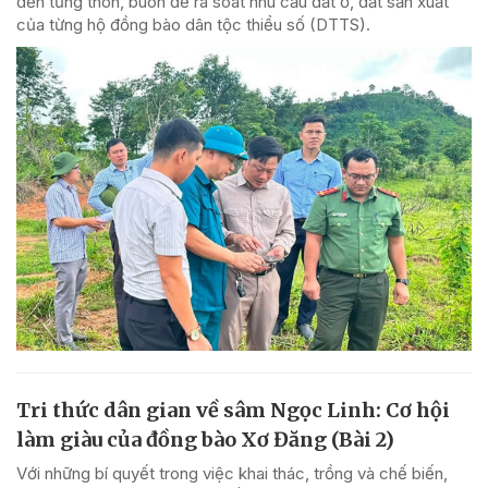
đến từng thôn, buôn để rà soát nhu cầu đất ở, đất sản xuất
của từng hộ đồng bào dân tộc thiểu số (DTTS).
Tri thức dân gian về sâm Ngọc Linh: Cơ hội
làm giàu của đồng bào Xơ Đăng (Bài 2)
Với những bí quyết trong việc khai thác, trồng và chế biến,