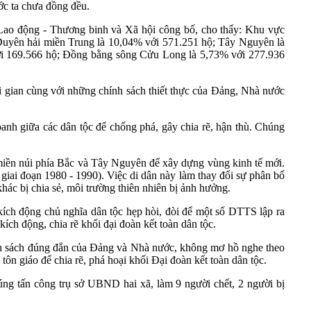
ước ta chưa đồng đều.
 Lao động - Thương binh và Xã hội công bố, cho thấy: Khu vực
Duyên hải miền Trung là 10,04% với 571.251 hộ; Tây Nguyên là
ới 169.566 hộ; Đồng bằng sông Cửu Long là 5,73% với 277.936
hời gian cùng với những chính sách thiết thực của Đảng, Nhà nước
doanh giữa các dân tộc để chống phá, gây chia rẽ, hận thù. Chúng
miền núi phía Bắc và Tây Nguyên để xây dựng vùng kinh tế mới.
giai đoạn 1980 - 1990). Việc di dân này làm thay đổi sự phân bố
khác bị chia sẻ, môi trường thiên nhiên bị ảnh hưởng.
 kích động chủ nghĩa dân tộc hẹp hòi, đòi để một số DTTS lập ra
kích động, chia rẽ khối đại đoàn kết toàn dân tộc.
chính sách đúng đắn của Đảng và Nhà nước, không mơ hồ nghe theo
 tôn giáo để chia rẽ, phá hoại khối Đại đoàn kết toàn dân tộc.
úng tấn công trụ sở UBND hai xã, làm 9 người chết, 2 người bị