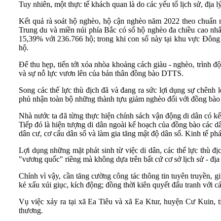
Tuy nhiên, một thực tế khách quan là do các yếu tố lịch sử, địa l
Kết quả rà soát hộ nghèo, hộ cận nghèo năm 2022 theo chuẩn 
Trung du và miền núi phía Bắc có số hộ nghèo đa chiều cao n
15,39% với 236.766 hộ; trong khi con số này tại khu vực Đô
hộ.
Để thu hẹp, tiến tới xóa nhòa khoảng cách giàu - nghèo, trình đ
và sự nỗ lực vươn lên của bản thân đồng bào DTTS.
Song các thế lực thù địch đã và đang ra sức lợi dụng sự chênh l
phủ nhận toàn bộ những thành tựu giảm nghèo đối với đồng bào
Nhà nước ta đã từng thực hiện chính sách vận động di dân có 
Tiếp đó là hiện tượng di dân ngoài kế hoạch của đồng bào các d
dân cư, cơ cấu dân số và làm gia tăng mật độ dân số. Kinh tế phát
Lợi dụng những mặt phát sinh từ việc di dân, các thế lực thù đ
"vương quốc" riêng mà không dựa trên bất cứ cơ sở lịch sử - địa c
Chính vì vậy, cần tăng cường công tác thông tin tuyên truyền, 
kẻ xấu xúi giục, kích động; đồng thời kiên quyết đấu tranh với cá
Vụ việc xảy ra tại xã Ea Tiêu và xã Ea Ktur, huyện Cư Kuin, 
thương.