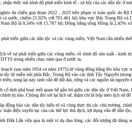
ý, nhận thức mà trình độ phát triển kinh tế - xã hội của các dân tộc ở n
nghèo đa chiều giai đoạn 2022 - 2025 trên phạm vi toàn quốc do Bộ
hất cả nước, chiếm 21,92% với 701.461 hộ; khu vực Bắc Trung Bộ và 
ng Nam Bộ là 0,34% với 15.787 hộ; Đồng bằng sông Hồng là 2,45% v
ộ phát triển giữa các dân tộc và các vùng miền, Việt Nam cần nhiều t
ệch về sự phát triển giữa các vùng miền, về trình độ sản xuất - kinh 
 DTTS trong nhiều chục năm qua ở nước ta.
kế hoạch (sau năm 1954 và năm 1975) từ vùng đồng bằng lên khu vực 
ân tộc từ miền núi phía Bắc, Trung Bộ vào các tỉnh Tây Nguyên (trong 
 triển, song lại nảy sinh vấn đề đất đai, rừng và các nguồn tài nguyên 
ịch cố tình phá hoại mối quan hệ gắn bó giữa các dân tộc ở Việt Nam,
hính trị nào. Chúng đòi xét lại lịch sử, thậm chí là bóp méo lịch sử để 
giúp đồng bào các dân tộc hiểu rõ và cùng thực thi các chủ trương, 
c luận điệu xuyên tạc của các thế lực thù địch, lợi dụng vấn đề dân tộc,
tỉnh Đắk Lắk vừa qua là một ví dụ đau lòng, các đối tượng đã dùng s