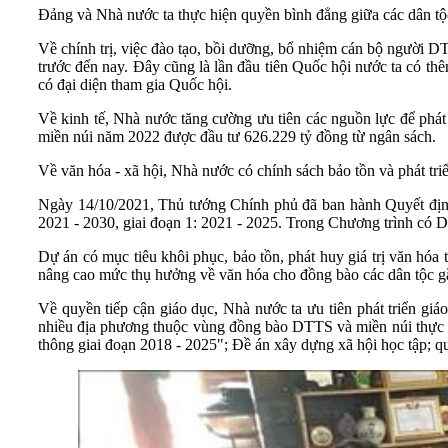
Đảng và Nhà nước ta thực hiện quyền bình đẳng giữa các dân tộ
Về chính trị, việc đào tạo, bồi dưỡng, bổ nhiệm cán bộ người
trước đến nay. Đây cũng là lần đầu tiên Quốc hội nước ta có thê
có đại diện tham gia Quốc hội.
Về kinh tế, Nhà nước tăng cường ưu tiên các nguồn lực để ph
miền núi năm 2022 được đầu tư 626.229 tỷ đồng từ ngân sách.
Về văn hóa - xã hội, Nhà nước có chính sách bảo tồn và phát triể
Ngày 14/10/2021, Thủ tướng Chính phủ đã ban hành Quyết định
2021 - 2030, giai đoạn 1: 2021 - 2025. Trong Chương trình có Dự 
Dự án có mục tiêu khôi phục, bảo tồn, phát huy giá trị văn hóa 
nâng cao mức thụ hưởng về văn hóa cho đồng bào các dân tộc gắn
Về quyền tiếp cận giáo dục, Nhà nước ta ưu tiên phát triển giá
nhiều địa phương thuộc vùng đồng bào DTTS và miền núi thực 
thông giai đoạn 2018 - 2025"; Đề án xây dựng xã hội học tập; 