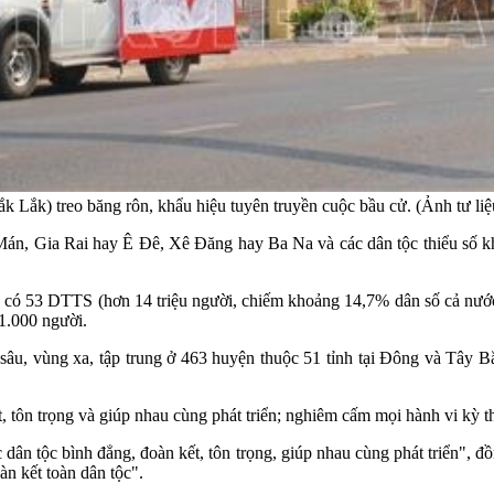
Lắk) treo băng rôn, khẩu hiệu tuyên truyền cuộc bầu cử. (Ảnh tư 
 Gia Rai hay Ê Đê, Xê Đăng hay Ba Na và các dân tộc thiểu số khác
đó có 53 DTTS (hơn 14 triệu người, chiếm khoảng 14,7% dân số cả nướ
 1.000 người.
 sâu, vùng xa, tập trung ở 463 huyện thuộc 51 tỉnh tại Đông và Tâ
tôn trọng và giúp nhau cùng phát triển; nghiêm cấm mọi hành vi kỳ thị
n tộc bình đẳng, đoàn kết, tôn trọng, giúp nhau cùng phát triển", đồn
n kết toàn dân tộc".