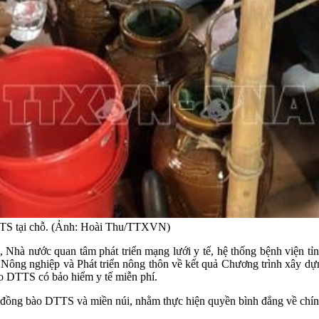
DTTS tại chỗ. (Ảnh: Hoài Thu/TTXVN)
hà nước quan tâm phát triển mạng lưới y tế, hệ thống bệnh viện tỉ
 Nông nghiệp và Phát triển nông thôn về kết quả Chương trình xây dự
ào DTTS có bảo hiểm y tế miễn phí.
đồng bào DTTS và miền núi, nhằm thực hiện quyền bình đẳng về chính tr