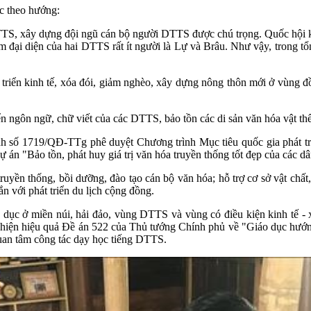
c theo hướng:
 DTTS, xây dựng đội ngũ cán bộ người DTTS được chú trọng. Quốc hội 
m đại diện của hai DTTS rất ít người là Lự và Brâu. Như vậy, trong tổ
át triển kinh tế, xóa đói, giảm nghèo, xây dựng nông thôn mới ở vù
n ngôn ngữ, chữ viết của các DTTS, bảo tồn các di sản văn hóa vật thể 
 số 1719/QĐ-TTg phê duyệt Chương trình Mục tiêu quốc gia phát tri
án "Bảo tồn, phát huy giá trị văn hóa truyền thống tốt đẹp của các dân 
truyền thống, bồi dưỡng, đào tạo cán bộ văn hóa; hỗ trợ cơ sở vật ch
 với phát triển du lịch cộng đồng.
o dục ở miền núi, hải đảo, vùng DTTS và vùng có điều kiện kinh tế -
hiện hiệu quả Đề án 522 của Thủ tướng Chính phủ về "Giáo dục hướng
quan tâm công tác dạy học tiếng DTTS.