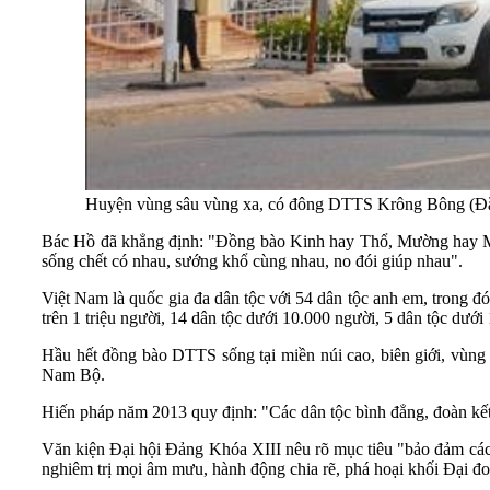
Huyện vùng sâu vùng xa, có đông DTTS Krông Bông (Đắk 
Bác Hồ đã khẳng định: "Đồng bào Kinh hay Thổ, Mường hay Mán,
sống chết có nhau, sướng khổ cùng nhau, no đói giúp nhau".
Việt Nam là quốc gia đa dân tộc với 54 dân tộc anh em, trong 
trên 1 triệu người, 14 dân tộc dưới 10.000 người, 5 dân tộc dưới
Hầu hết đồng bào DTTS sống tại miền núi cao, biên giới, vùng
Nam Bộ.
Hiến pháp năm 2013 quy định: "Các dân tộc bình đẳng, đoàn kết, 
Văn kiện Đại hội Đảng Khóa XIII nêu rõ mục tiêu "bảo đảm các dâ
nghiêm trị mọi âm mưu, hành động chia rẽ, phá hoại khối Đại đoà