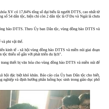
khóa XV có 17,84% tổng số đại biểu là người DTTS, cao nhất từ
ng số 54 dân tộc, hiện chỉ còn 2 dân tộc là Ơ Đu và Ngái là chưa
ng đồng bào DTTS. Theo Ủy ban Dân tộc, vùng đồng bào DTTS và
và phi vật thể.
ển kinh tế - xã hội vùng đồng bào DTTS và miền núi giai đoạn
tộc thiểu số gắn với phát triển du lịch".
ất, trang thiết bị văn hóa cho vùng đồng bào DTTS và miền núi để
 xã hội đặc biệt khó khăn. Báo cáo của Ủy ban Dân tộc cho biết,
 nghiệp và định hướng phân luồng học sinh trong giáo dục phổ