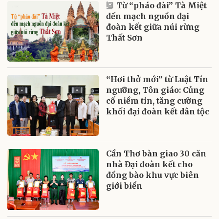
Từ “pháo đài” Tà Miệt
đến mạch nguồn đại
đoàn kết giữa núi rừng
Thất Sơn
“Hơi thở mới” từ Luật Tín
ngưỡng, Tôn giáo: Củng
cố niềm tin, tăng cường
khối đại đoàn kết dân tộc
Cần Thơ bàn giao 30 căn
nhà Đại đoàn kết cho
đồng bào khu vực biên
giới biển