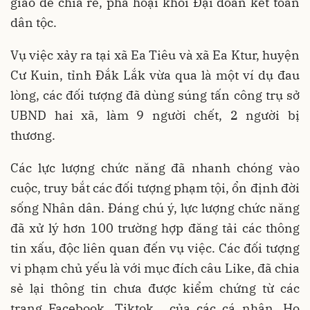
giáo để chia rẽ, phá hoại khối Đại đoàn kết toàn
dân tộc.
Vụ việc xảy ra tại xã Ea Tiêu và xã Ea Ktur, huyện
Cư Kuin, tỉnh Đắk Lắk vừa qua là một ví dụ đau
lòng, các đối tượng đã dùng súng tấn công trụ sở
UBND hai xã, làm 9 người chết, 2 người bị
thương.
Các lực lượng chức năng đã nhanh chóng vào
cuộc, truy bắt các đối tượng phạm tội, ổn định đời
sống Nhân dân. Đáng chú ý, lực lượng chức năng
đã xử lý hơn 100 trường hợp đăng tải các thông
tin xấu, độc liên quan đến vụ việc. Các đối tượng
vi phạm chủ yếu là với mục đích câu Like, đã chia
sẻ lại thông tin chưa được kiểm chứng từ các
trang Facebook, Tiktok… của các cá nhân. Họ