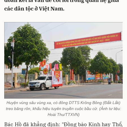
đoàn kết là vấn đề cốt lõi trong quan hệ giữa
các dân tộc ở Việt Nam.
Huyện vùng sâu vùng xa, có đông DTTS Krông Bông (Đắk Lắk)
treo băng rôn, khẩu hiệu tuyên truyền cuộc bầu cử. (Ảnh tư liệu:
Hoài Thu/TTXVN)
Bác Hồ đã khẳng định: "Đồng bào Kinh hay Thổ,