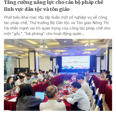
Tăng cường năng lực cho cán bộ pháp chế
lĩnh vực dân tộc và tôn giáo
Phát biểu khai mạc lớp tập huấn một số nghiệp vụ về công
tác pháp chế, Thứ trưởng Bộ Dân tộc và Tôn giáo Nông Thị
Hà nhấn mạnh vai trò quan trọng của công tác pháp chế như
một "gốc", "bệ phóng" cho hoạt động quản...