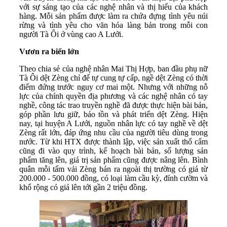
với sự sáng tạo của các nghệ nhân và thị hiếu của khách
hàng. Mỗi sản phẩm được làm ra chứa đựng tình yêu núi
rừng và tình yêu cho văn hóa làng bản trong mỗi con
người Tà Ôi ở vùng cao A Lưới.
Vươn ra biển lớn
Theo chia sẻ của nghệ nhân Mai Thị Hợp, ban đầu phụ nữ
Tà Ôi dệt Zèng chỉ để tự cung tự cấp, ngề dệt Zèng có thời
điểm đứng trước nguy cơ mai một. Nhưng với những nỗ
lực của chính quyền địa phương và các nghệ nhân có tay
nghề, công tác trao truyền nghề đã được thực hiện bài bản,
góp phần lưu giữ, bảo tồn và phát triển dệt Zèng. Hiện
nay, tại huyện A Lưới, nguồn nhân lực có tay nghề về dệt
Zèng rất lớn, đáp ứng nhu cầu của người tiêu dùng trong
nước. Từ khi HTX được thành lập, việc sản xuất thổ cẩm
cũng đi vào quy trình, kế hoạch bài bản, số lượng sản
phẩm tăng lên, giá trị sản phẩm cũng được nâng lên. Bình
quân mỗi tấm vải Zèng bán ra ngoài thị trường có giá từ
200.000 - 500.000 đồng, có loại làm cầu kỳ, đính cườm và
khổ rộng có giá lên tới gần 2 triệu đồng.