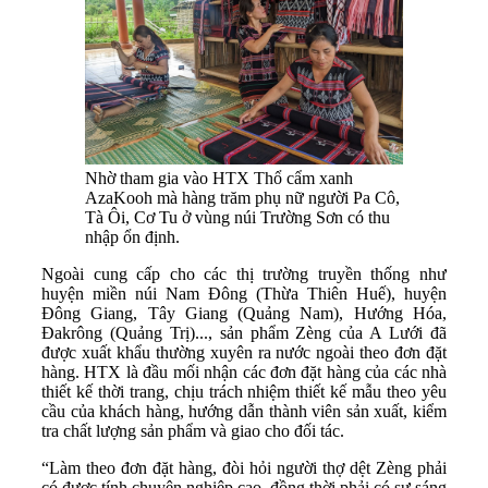
Nhờ tham gia vào HTX Thổ cẩm xanh
AzaKooh mà hàng trăm phụ nữ người Pa Cô,
Tà Ôi, Cơ Tu ở vùng núi Trường Sơn có thu
nhập ổn định.
Ngoài cung cấp cho các thị trường truyền thống như
huyện miền núi Nam Ðông (Thừa Thiên Huế), huyện
Ðông Giang, Tây Giang (Quảng Nam), Hướng Hóa,
Ðakrông (Quảng Trị)..., sản phẩm Zèng của A Lưới đã
được xuất khẩu thường xuyên ra nước ngoài theo đơn đặt
hàng. HTX là đầu mối nhận các đơn đặt hàng của các nhà
thiết kế thời trang, chịu trách nhiệm thiết kế mẫu theo yêu
cầu của khách hàng, hướng dẫn thành viên sản xuất, kiểm
tra chất lượng sản phẩm và giao cho đối tác.
“Làm theo đơn đặt hàng, đòi hỏi người thợ dệt Zèng phải
có được tính chuyên nghiệp cao, đồng thời phải có sự sáng