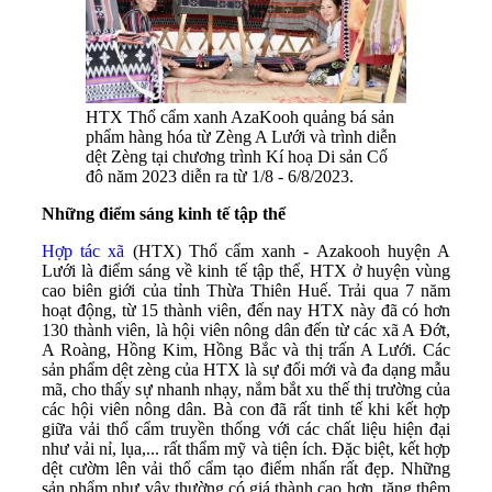
HTX Thổ cẩm xanh AzaKooh quảng bá sản
phẩm hàng hóa từ Zèng A Lưới và trình diễn
dệt Zèng tại chương trình Kí hoạ Di sản Cố
đô năm 2023 diễn ra từ 1/8 - 6/8/2023.
Những điểm sáng kinh tế tập thể
Hợp tác xã
(HTX) Thổ cẩm xanh - Azakooh huyện A
Lưới là điểm sáng về kinh tế tập thể, HTX ở huyện vùng
cao biên giới của tỉnh Thừa Thiên Huế. Trải qua 7 năm
hoạt động, từ 15 thành viên, đến nay HTX này đã có hơn
130 thành viên, là hội viên nông dân đến từ các xã A Đớt,
A Roàng, Hồng Kim, Hồng Bắc và thị trấn A Lưới. Các
sản phẩm dệt zèng của HTX là sự đổi mới và đa dạng mẫu
mã, cho thấy sự nhanh nhạy, nắm bắt xu thế thị trường của
các hội viên nông dân. Bà con đã rất tinh tế khi kết hợp
giữa vải thổ cẩm truyền thống với các chất liệu hiện đại
như vải nỉ, lụa,... rất thẩm mỹ và tiện ích. Đặc biệt, kết hợp
dệt cườm lên vải thổ cẩm tạo điểm nhấn rất đẹp. Những
sản phẩm như vậy thường có giá thành cao hơn, tăng thêm