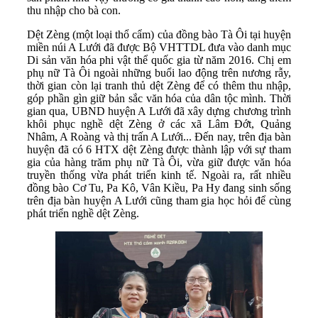
thu nhập cho bà con.
Dệt Zèng (một loại thổ cẩm) của đồng bào Tà Ôi tại huyện
miền núi A Lưới đã được Bộ VHTTDL đưa vào danh mục
Di sản văn hóa phi vật thể quốc gia từ năm 2016. Chị em
phụ nữ Tà Ôi ngoài những buổi lao động trên nương rẫy,
thời gian còn lại tranh thủ dệt Zèng để có thêm thu nhập,
góp phần gìn giữ bản sắc văn hóa của dân tộc mình. Thời
gian qua, UBND huyện A Lưới đã xây dựng chương trình
khôi phục nghề dệt Zèng ở các xã Lâm Đớt, Quảng
Nhâm, A Roàng và thị trấn A Lưới... Đến nay, trên địa bàn
huyện đã có 6 HTX dệt Zèng được thành lập với sự tham
gia của hàng trăm phụ nữ Tà Ôi, vừa giữ được văn hóa
truyền thống vừa phát triển kinh tế. Ngoài ra, rất nhiều
đồng bào Cơ Tu, Pa Kô, Vân Kiều, Pa Hy đang sinh sống
trên địa bàn huyện A Lưới cũng tham gia học hỏi để cùng
phát triển nghề dệt Zèng.