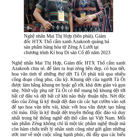
Nghệ nhân Mai Thị Hợp (bên phải), Giám
đốc HTX Thổ cẩm xanh Azakooh quảng bá
sản phẩm hàng hóa từ Zèng A Lưới tại
chương trình Kí hoạ Di sản Cố đô năm 2023
Nghệ nhân Mai Thị Hợp, Giám đốc HTX Thổ cẩm xanh
Azakooh chia sẻ, để làm ra loại zèng bền đẹp, có họa tiết,
hoa văn tinh tế những thợ dệt Tà Ôi phải trải qua nhiều
công đoạn công phu, cầu kỳ. Khung dệt của người Tà Ôi
được làm bằng khung tre hoặc gỗ rời, khá đơn giản và gọn
nhẹ. Nhờ vậy phụ nữ Tà Ôi có thể mang bộ khung dệt tới
bất cứ đâu và dệt bất cứ khi nào thấy thuận tiện. Nét độc
đáo của Zèng là kỹ thuật dệt đan cài các hạt cườm vào sợi
để tạo hoa văn trên vải, khác với hoa văn được tạo bằng
chỉ màu. Đây là kỹ thuật dệt truyền thống độc đáo và duy
nhất trong hệ thống nghề dệt thổ cẩm tại Việt Nam. Mỗi
sản phẩm Zèng không chỉ là một tác phẩm nghệ thuật mà
còn hàm chứa triết lý nhân sinh cũng như gửi gắm những
ước mơ về một cuộc sống hạnh phúc, đủ đầy qua các biểu