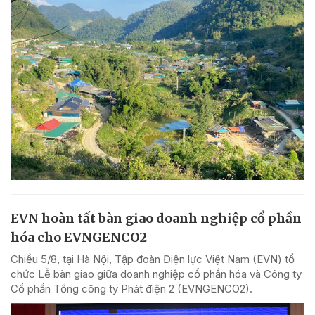
EVN hoàn tất bàn giao doanh nghiệp cổ phần
hóa cho EVNGENCO2
Chiều 5/8, tại Hà Nội, Tập đoàn Điện lực Việt Nam (EVN) tổ
chức Lễ bàn giao giữa doanh nghiệp cổ phần hóa và Công ty
Cổ phần Tổng công ty Phát điện 2 (EVNGENCO2).