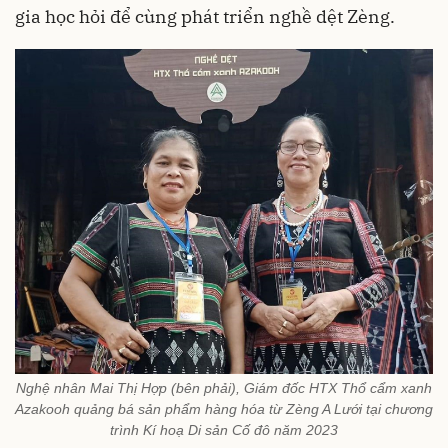
gia học hỏi để cùng phát triển nghề dệt Zèng.
Nghệ nhân Mai Thị Hợp (bên phải), Giám đốc HTX Thổ cẩm xanh
Azakooh quảng bá sản phẩm hàng hóa từ Zèng A Lưới tại chương
trình Kí hoạ Di sản Cố đô năm 2023