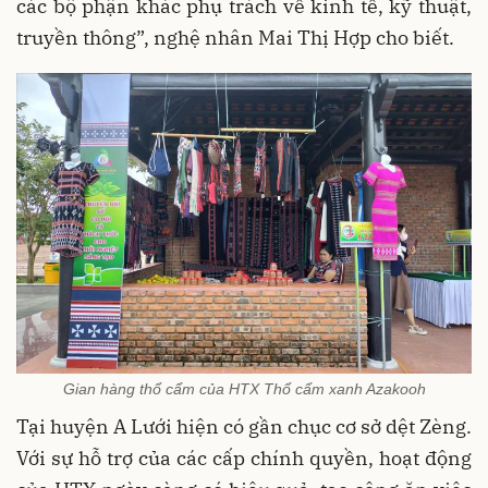
các bộ phận khác phụ trách về kinh tế, kỹ thuật,
truyền thông”, nghệ nhân Mai Thị Hợp cho biết.
Gian hàng thổ cẩm của HTX Thổ cẩm xanh Azakooh
Tại huyện A Lưới hiện có gần chục cơ sở dệt Zèng.
Với sự hỗ trợ của các cấp chính quyền, hoạt động