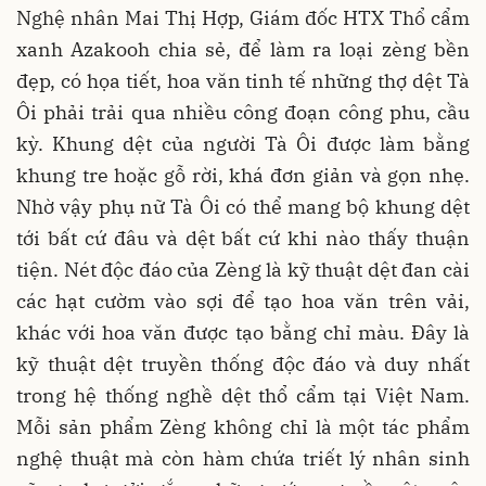
Nghệ nhân Mai Thị Hợp, Giám đốc HTX Thổ cẩm
xanh Azakooh chia sẻ, để làm ra loại zèng bền
đẹp, có họa tiết, hoa văn tinh tế những thợ dệt Tà
Ôi phải trải qua nhiều công đoạn công phu, cầu
kỳ. Khung dệt của người Tà Ôi được làm bằng
khung tre hoặc gỗ rời, khá đơn giản và gọn nhẹ.
Nhờ vậy phụ nữ Tà Ôi có thể mang bộ khung dệt
tới bất cứ đâu và dệt bất cứ khi nào thấy thuận
tiện. Nét độc đáo của Zèng là kỹ thuật dệt đan cài
các hạt cườm vào sợi để tạo hoa văn trên vải,
khác với hoa văn được tạo bằng chỉ màu. Đây là
kỹ thuật dệt truyền thống độc đáo và duy nhất
trong hệ thống nghề dệt thổ cẩm tại Việt Nam.
Mỗi sản phẩm Zèng không chỉ là một tác phẩm
nghệ thuật mà còn hàm chứa triết lý nhân sinh