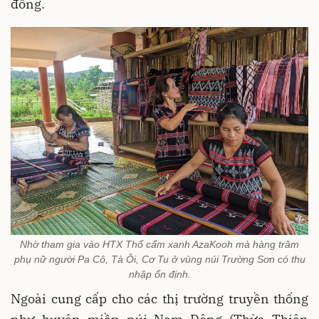
đồng.
Nhờ tham gia vào HTX Thổ cẩm xanh AzaKooh mà hàng trăm
phụ nữ người Pa Cô, Tà Ôi, Cơ Tu ở vùng núi Trường Sơn có thu
nhập ổn định.
Ngoài cung cấp cho các thị trường truyền thống