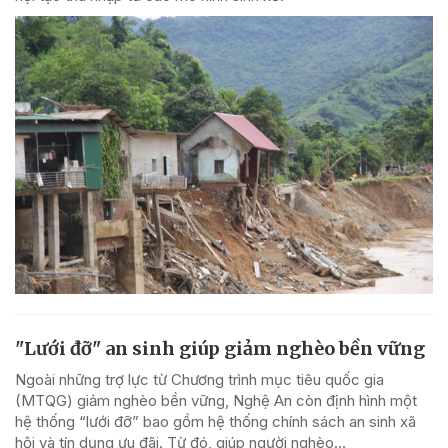
"Lưới đỡ" an sinh giúp giảm nghèo bền vững
Ngoài những trợ lực từ Chương trình mục tiêu quốc gia
(MTQG) giảm nghèo bền vững, Nghệ An còn định hình một
hệ thống “lưới đỡ” bao gồm hệ thống chính sách an sinh xã
hội và tín dụng ưu đãi. Từ đó, giúp người nghèo...