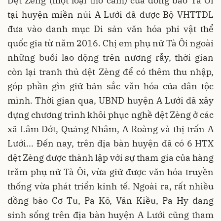
Dệt Zèng (một loại thổ cẩm) của đồng bào Tà Ôi
tại huyện miền núi A Lưới đã được Bộ VHTTDL
đưa vào danh mục Di sản văn hóa phi vật thể
quốc gia từ năm 2016. Chị em phụ nữ Tà Ôi ngoài
những buổi lao động trên nương rẫy, thời gian
còn lại tranh thủ dệt Zèng để có thêm thu nhập,
góp phần gìn giữ bản sắc văn hóa của dân tộc
mình. Thời gian qua, UBND huyện A Lưới đã xây
dựng chương trình khôi phục nghề dệt Zèng ở các
xã Lâm Đớt, Quảng Nhâm, A Roàng và thị trấn A
Lưới... Đến nay, trên địa bàn huyện đã có 6 HTX
dệt Zèng được thành lập với sự tham gia của hàng
trăm phụ nữ Tà Ôi, vừa giữ được văn hóa truyền
thống vừa phát triển kinh tế. Ngoài ra, rất nhiều
đồng bào Cơ Tu, Pa Kô, Vân Kiều, Pa Hy đang
sinh sống trên địa bàn huyện A Lưới cũng tham