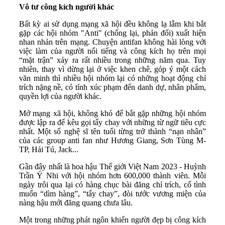
Vô tư công kích người khác
Bất kỳ ai sử dụng mạng xã hội đều không lạ lẫm khi bắt
gặp các hội nhóm "Anti" (chống lại, phản đối) xuất hiện
nhan nhản trên mạng. Chuyện antifan không hài lòng với
việc làm của người nổi tiếng và công kích họ trên mọi
“mặt trận” xảy ra rất nhiều trong những năm qua. Tuy
nhiên, thay vì dừng lại ở việc khen chê, góp ý một cách
văn minh thì nhiều hội nhóm lại có những hoạt động chỉ
trích nặng nề, có tính xúc phạm đến danh dự, nhân phẩm,
quyền lợi của người khác.
Mở mạng xã hội, không khó để bắt gặp những hội nhóm
được lập ra để kêu gọi tẩy chay với những từ ngữ tiêu cực
nhất. Một số nghệ sĩ tên tuổi từng trở thành “nạn nhân”
của các group anti fan như Hương Giang, Sơn Tùng M-
TP, Hải Tú, Jack...
Gần đây nhất là hoa hậu Thế giới Việt Nam 2023 - Huỳnh
Trần Ý Nhi với hội nhóm hơn 600,000 thành viên. Mỗi
ngày trôi qua lại có hàng chục bài đăng chỉ trích, cố tình
muốn “dìm hàng”, “tẩy chay”, đòi tước vương miện của
nàng hậu mới đăng quang chưa lâu.
Một trong những phát ngôn khiến người đẹp bị công kích