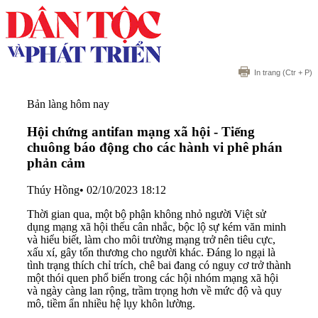
In trang
(Ctr + P)
Bản làng hôm nay
Hội chứng antifan mạng xã hội - Tiếng
chuông báo động cho các hành vi phê phán
phản cảm
Thúy Hồng
•
02/10/2023 18:12
Thời gian qua, một bộ phận không nhỏ người Việt sử
dụng mạng xã hội thếu cân nhắc, bộc lộ sự kém văn minh
và hiểu biết, làm cho môi trường mạng trở nên tiêu cực,
xấu xí, gây tổn thương cho người khác. Đáng lo ngại là
tình trạng thích chỉ trích, chê bai đang có nguy cơ trở thành
một thói quen phổ biến trong các hội nhóm mạng xã hội
và ngày càng lan rộng, trầm trọng hơn về mức độ và quy
mô, tiềm ẩn nhiều hệ lụy khôn lường.