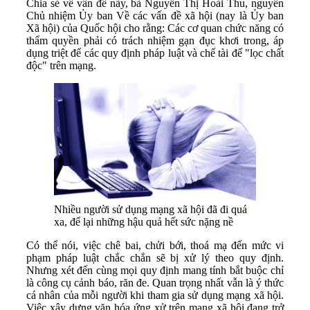
Chia sẻ về vấn đề này, bà Nguyễn Thị Hoài Thu, nguyên
Chủ nhiệm Ủy ban Về các vấn đề xã hội (nay là Ủy ban
Xã hội) của Quốc hội cho rằng: Các cơ quan chức năng có
thẩm quyền phải có trách nhiệm gạn đục khơi trong, áp
dụng triệt để các quy định pháp luật và chế tài để "lọc chất
độc" trên mạng.
Nhiều người sử dụng mạng xã hội đã đi quá
xa, để lại những hậu quả hết sức nặng nề
Có thể nói, việc chê bai, chửi bới, thoá mạ đến mức vi
phạm pháp luật chắc chắn sẽ bị xử lý theo quy định.
Nhưng xét đến cùng mọi quy định mang tính bắt buộc chỉ
là công cụ cảnh báo, răn đe. Quan trọng nhất vẫn là ý thức
cá nhân của mỗi người khi tham gia sử dụng mạng xã hội.
Việc xây dựng văn hóa ứng xử trên mạng xã hội đang trở