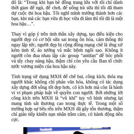
đó là: “Trong khi bạn bè đồng trang lứa với tôi chỉ dành
thời gian để ngủ, để chơi, để uống trà sữa thì tôi đã tham
dự cuộc thi hoa hậu. Tôi nghĩ mình trưởng thành hơn các
bạn, khi mà các bạn vừa đi học vừa đi làm thì tôi đã là một
hoa hậu…”.
Thay vì góp ý trên tinh thần xây dựng, tạo điều kiện cho
người đẹp có cơ hội sửa sai trong ôn hòa, cảm thông thì
ngay lập tức, người đẹp bị cộng đồng mạng chê là ứng xử
kém tinh tế, ảo tưởng và mắc bệnh ngôi sao. Không ít
người còn đua nhau lập các group “antifan” để bóc phốt
và tẩy chay nàng hậu, thậm chí còn yêu cầu Ban tổ chức
tước vương miện của hoa hậu này.
Tình trạng sử dụng MXH để chê bai, công kích, thóa mạ
người khác không chỉ phản văn hóa, không có tác dụng
xây dựng đời sống tốt đẹp hơn, có ích hơn mà còn là hành
vi vi phạm pháp luật về quyền con người. Bởi những lời
công kích trên MXH là “vũ khí” tuy vô hình nhưng lại
mang tính sát thương cao trong thực tế. Trong một số
trường hợp sự bêu rếu trên MXH đã gây tổn thương, thậm
chí gián tiếp khiến nạn nhân trầm cảm, có hành động tiêu
cực.