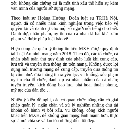
xét, không cần chứng cứ là một tính xấu thể hiện sự kém
văn minh của người sử dụng mạng.
Theo luật sư Hoàng Hướng, Đoàn luật sư TP.Hà Nội,
người đã có nhiều năm kinh nghiệm trong việc bảo vệ
quyền lợi và danh dự cho một số người nổi tiếng cho biết:
Danh dự, nhân phẩm, uy tín của cá nhân là bất khả xâm
phạm và được pháp luật bảo vệ.
Hiện công tác quản lý thông tin trên MXH được quy định
tại Luật An ninh mạng năm 2018. Theo đó, các tổ chức, cá
nhân phải tuân thủ quy định của pháp luật khi cung cấp,
lưu trữ và truyền đưa thông tin trên mạng. Không được lợi
dụng môi trường mạng để cung cấp, truyền đưa thông tin
bị cấm như: đưa thông tin xuyên tạc, vu khống, xúc phạm
uy tín của tổ chức, danh dự và nhân phẩm của cá nhân;
tuyên truyền, kích động bạo lực, phá hoại thuần phong,
mỹ tục của dân tộc…
Nhiều ý kiến đề nghị, các cơ quan chức năng cần có giải
pháp quản lý, ngăn chặn và xử lý nghiêm những chủ tài
khoản có hành vi bôi xấu, vu khống, công kích người
khác trên MXH, để không gian mạng lành mạnh hơn, thực
sự là nơi chia sẻ và lan tỏa những điều tốt đẹp.