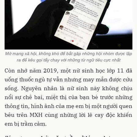
Mở mạng xã hội, không khó để bắt gặp những hội nhóm được lập
ra để kêu gọi tẩy chay với những từ ngữ tiêu cực nhất
Còn nhớ năm 2019, một nữ sinh học lớp 11 đã
uống thuốc ngủ tự vẫn nhưng may mắn được cứu
sống. Nguyên nhân là nữ sinh này không chịu
nổi sự chê bai, miệt thị của bạn bè trước những
thông tin, hình ảnh của mẹ em bị một người quen
bêu trên MXH cùng những lời lẽ cay độc khiến
em bị trầm cảm.