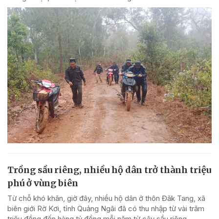
Trồng sầu riêng, nhiều hộ dân trở thành triệu
phú ở vùng biên
Từ chỗ khó khăn, giờ đây, nhiều hộ dân ở thôn Đăk Tang, xã
biên giới Rờ Kơi, tỉnh Quảng Ngãi đã có thu nhập từ vài trăm
triệu đồng đến hàng tỷ đồng mỗi năm từ cây sầu riêng.