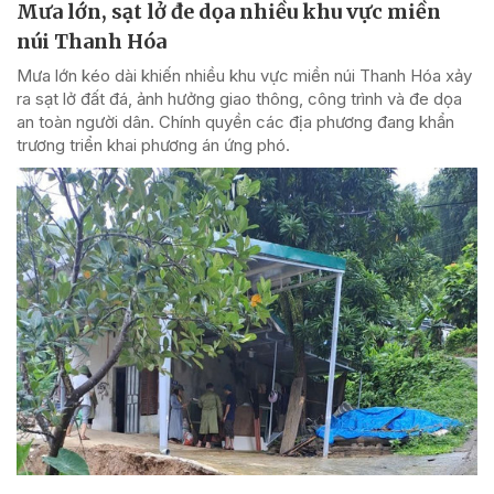
Mưa lớn, sạt lở đe dọa nhiều khu vực miền
núi Thanh Hóa
Mưa lớn kéo dài khiến nhiều khu vực miền núi Thanh Hóa xảy
ra sạt lở đất đá, ảnh hưởng giao thông, công trình và đe dọa
an toàn người dân. Chính quyền các địa phương đang khẩn
trương triển khai phương án ứng phó.