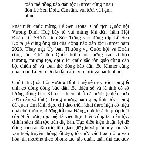
toàn thể đồng bào dân tộc Khmer cùng nhau
đón Lễ Sen Dolta đầm ấm, vui tươi và hạnh
phúc.
Phát biểu chúc mừng Lễ Sen Dolta, Chủ tịch Quốc hội
Vương Đình Huệ bày tỏ vui mừng khi đến thăm Hội
Đoàn kết SSYN tỉnh Sóc Trăng vào đúng dịp Lễ Sen
Dolta (lễ cúng ông bà) của đồng bào dân tộc Khmer năm
2023. Thay mặt Ủy ban Thường vụ Quốc hội và Đoàn
công tác, Chủ tịch Quốc hội chúc mừng các vị hòa
thượng, thượng tọa, đại đức, chức sắc tôn giáo cùng cán
bộ, chiến sĩ, và toàn thể đồng bào dân tộc Khmer cùng
nhau đón Lễ Sen Dolta đầm ấm, vui tươi và hạnh phúc.
Chủ tịch Quốc hội Vương Đình Huệ nêu rõ, Sóc Trăng là
tỉnh có đông đồng bào dân tộc thiểu số và là tỉnh có số
lượng đồng bào Khmer nhiều nhất cả nước (chiếm hơn
30% dân số tỉnh). Trong những năm qua, tỉnh Sóc Trăng
đã quan tâm lãnh đạo, chỉ đạo triển khai thực hiện có hiệu
quả chủ trương, đường lối của Đảng, chính sách, pháp luật
của Nhà nước, đặc biệt là việc thực hiện công tác dân tộc,
chính sách dân tộc trên điạ bàn. Tạo điều kiện thuận lợi để
đồng bào các dân tộc, tôn giáo giữ gìn và phát huy bản sắc
văn hoá, truyền thống tốt đẹp; tổ chức các hoạt động văn
hóa, tín ngưỡng theo phong tục, tập quán, tuân thủ các quy