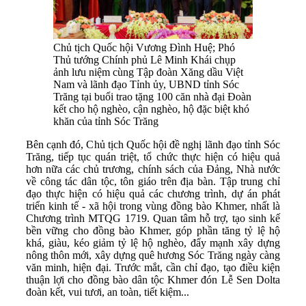
Chủ tịch Quốc hội Vương Đình Huệ; Phó
Thủ tướng Chính phủ Lê Minh Khái chụp
ảnh lưu niệm cùng Tập đoàn Xăng dầu Việt
Nam và lãnh đạo Tỉnh ủy, UBND tỉnh Sóc
Trăng tại buổi trao tặng 100 căn nhà đại Đoàn
kết cho hộ nghèo, cận nghèo, hộ đặc biệt khó
khăn của tỉnh Sóc Trăng
Bên cạnh đó, Chủ tịch Quốc hội đề nghị lãnh đạo tỉnh Sóc
Trăng, tiếp tục quán triệt, tổ chức thực hiện có hiệu quả
hơn nữa các chủ trương, chính sách của Đảng, Nhà nước
về công tác dân tộc, tôn giáo trên địa bàn. Tập trung chỉ
đạo thực hiện có hiệu quả các chương trình, dự án phát
triển kinh tế - xã hội trong vùng đồng bào Khmer, nhất là
Chương trình MTQG 1719. Quan tâm hỗ trợ, tạo sinh kế
bền vững cho đồng bào Khmer, góp phần tăng tỷ lệ hộ
khá, giàu, kéo giảm tỷ lệ hộ nghèo, đẩy mạnh xây dựng
nông thôn mới, xây dựng quê hương Sóc Trăng ngày càng
văn minh, hiện đại. Trước mắt, cần chỉ đạo, tạo điều kiện
thuận lợi cho đồng bào dân tộc Khmer đón Lễ Sen Dolta
đoàn kết, vui tươi, an toàn, tiết kiệm...