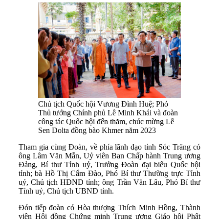
Chủ tịch Quốc hội Vương Đình Huệ; Phó
Thủ tướng Chính phủ Lê Minh Khái và đoàn
công tác Quốc hội đến thăm, chúc mừng Lễ
Sen Dolta đồng bào Khmer năm 2023
Tham gia cùng Đoàn, về phía lãnh đạo tỉnh Sóc Trăng có
ông Lâm Văn Mẫn, Uỷ viên Ban Chấp hành Trung ương
Đảng, Bí thư Tỉnh uỷ, Trưởng Đoàn đại biểu Quốc hội
tỉnh; bà Hồ Thị Cẩm Đào, Phó Bí thư Thường trực Tỉnh
uỷ, Chủ tịch HĐND tỉnh; ông Trần Văn Lâu, Phó Bí thư
Tỉnh uỷ, Chủ tịch UBND tỉnh.
Đón tiếp đoàn có Hòa thượng Thích Minh Hồng, Thành
viên Hội đồng Chứng minh Trung ương Giáo hội Phật