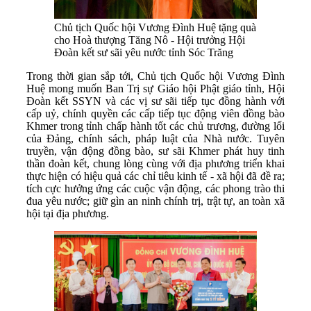
Chủ tịch Quốc hội Vương Đình Huệ tặng quà
cho Hoà thượng Tăng Nô - Hội trưởng Hội
Đoàn kết sư sãi yêu nước tỉnh Sóc Trăng
Trong thời gian sắp tới, Chủ tịch Quốc hội Vương Đình
Huệ mong muốn Ban Trị sự Giáo hội Phật giáo tỉnh, Hội
Đoàn kết SSYN và các vị sư sãi tiếp tục đồng hành với
cấp uỷ, chính quyền các cấp tiếp tục động viên đồng bào
Khmer trong tỉnh chấp hành tốt các chủ trương, đường lối
của Đảng, chính sách, pháp luật của Nhà nước. Tuyên
truyền, vận động đồng bào, sư sãi Khmer phát huy tinh
thần đoàn kết, chung lòng cùng với địa phương triển khai
thực hiện có hiệu quả các chỉ tiêu kinh tế - xã hội đã đề ra;
tích cực hưởng ứng các cuộc vận động, các phong trào thi
đua yêu nước; giữ gìn an ninh chính trị, trật tự, an toàn xã
hội tại địa phương.