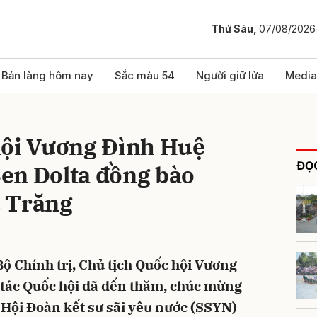
Thứ Sáu,
07/08/2026
bình luận
Bản làng hôm nay
Sắc màu 54
Người giữ lửa
Media
hội Vương Đình Huệ
ĐỌC
en Dolta đồng bào
 Trăng
Hủy
G
Bộ Chính trị, Chủ tịch Quốc hội Vương
tác Quốc hội đã đến thăm, chúc mừng
 Hội Đoàn kết sư sãi yêu nước (SSYN)