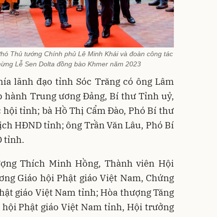
Phó Thủ tướng Chính phủ Lê Minh Khái và đoàn công tác
mừng Lễ Sen Dolta đồng bào Khmer năm 2023
hía lãnh đạo tỉnh Sóc Trăng có ông Lâm
 hành Trung ương Đảng, Bí thư Tỉnh uỷ,
hội tỉnh; bà Hồ Thị Cẩm Đào, Phó Bí thư
ịch HĐND tỉnh; ông Trần Văn Lâu, Phó Bí
 tỉnh.
ượng Thích Minh Hồng, Thành viên Hội
ng Giáo hội Phật giáo Việt Nam, Chứng
hật giáo Việt Nam tỉnh; Hòa thượng Tăng
 hội Phật giáo Việt Nam tỉnh, Hội trưởng