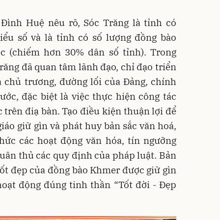
Đình Huệ nêu rõ, Sóc Trăng là tỉnh có
iểu số và là tỉnh có số lượng đồng bào
c (chiếm hơn 30% dân số tỉnh). Trong
ăng đã quan tâm lãnh đạo, chỉ đạo triển
ả chủ trương, đường lối của Đảng, chính
ớc, đặc biệt là việc thực hiện công tác
 trên điạ bàn. Tạo điều kiện thuận lợi để
giáo giữ gìn và phát huy bản sắc văn hoá,
chức các hoạt động văn hóa, tín ngưỡng
tuân thủ các quy định của pháp luật. Bản
tốt đẹp của đồng bào Khmer được giữ gìn
hoạt động đúng tinh thần “Tốt đời - Đẹp