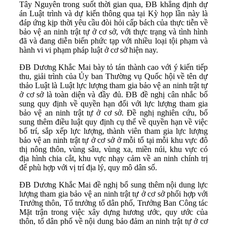
Tây Nguyên trong suốt thời gian qua, ĐB khẳng định dự
án Luật trình và dự kiến thông qua tại Kỳ họp lần này là
đáp ứng kịp thời yêu cầu đòi hỏi cấp bách của thực tiễn về
bảo vệ an ninh trật tự ở cơ sở, với thực trạng và tình hình
đã và đang diễn biến phức tạp với nhiều loại tội phạm và
hành vi vi phạm pháp luật ở cơ sở hiện nay.
ĐB Dương Khắc Mai bày tỏ tán thành cao với ý kiến tiếp
thu, giải trình của Ủy ban Thường vụ Quốc hội về tên dự
thảo Luật là Luật lực lượng tham gia bảo vệ an ninh trật tự
ở cơ sở là toàn diện và đầy đủ. ĐB đề nghị cân nhắc bổ
sung quy định về quyền hạn đối với lực lượng tham gia
bảo vệ an ninh trật tự ở cơ sở. Đề nghị nghiên cứu, bổ
sung thêm điều luật quy định cụ thể về quyền hạn về việc
bố trí, sắp xếp lực lượng, thành viên tham gia lực lượng
bảo vệ an ninh trật tự ở cơ sở ở mỗi tổ tại mỗi khu vực đô
thị nông thôn, vùng sâu, vùng xa, miền núi, khu vực có
địa hình chia cắt, khu vực nhạy cảm về an ninh chính trị
để phù hợp với vị trí địa lý, quy mô dân số.
ĐB Dương Khắc Mai đề nghị bổ sung thêm nội dung lực
lượng tham gia bảo vệ an ninh trật tự ở cơ sở phối hợp với
Trưởng thôn, Tổ trưởng tổ dân phố, Trưởng Ban Công tác
Mặt trận trong việc xây dựng hương ước, quy ước của
thôn, tổ dân phố về nội dung bảo đảm an ninh trật tự ở cơ