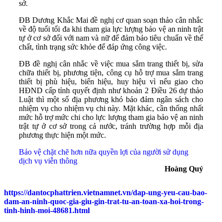
sở.
ĐB Dương Khắc Mai đề nghị cơ quan soạn thảo cân nhắc
về độ tuổi tối đa khi tham gia lực lượng bảo vệ an ninh trật
tự ở cơ sở đối với nam và nữ để đảm bảo tiêu chuẩn về thể
chất, tình trạng sức khỏe để đáp ứng công việc.
ĐB đề nghị cân nhắc về việc mua sắm trang thiết bị, sửa
chữa thiết bị, phương tiện, công cụ hỗ trợ mua sắm trang
thiết bị phù hiệu, biển hiệu, huy hiệu vì nếu giao cho
HĐND cấp tỉnh quyết định như khoản 2 Điều 26 dự thảo
Luật thì một số địa phương khó bảo đảm ngân sách cho
nhiệm vụ cho nhiệm vụ chi này. Mặt khác, cần thống nhất
mức hỗ trợ mức chi cho lực lượng tham gia bảo vệ an ninh
trật tự ở cơ sở trong cả nước, tránh trường hợp mỗi địa
phương thực hiện một mức.
Bảo vệ chặt chẽ hơn nữa quyền lợi của người sử dụng
dịch vụ viễn thông
Hoàng Quý
https://dantocphattrien.vietnamnet.vn/dap-ung-yeu-cau-bao-
dam-an-ninh-quoc-gia-giu-gin-trat-tu-an-toan-xa-hoi-trong-
tinh-hinh-moi-48681.html