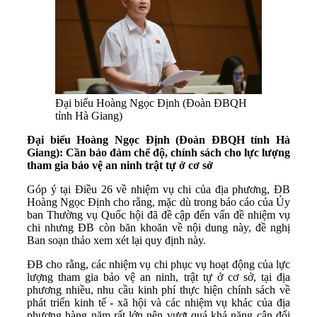
Đại biểu Hoàng Ngọc Định (Đoàn ĐBQH
tỉnh Hà Giang)
Đại biểu Hoàng Ngọc Định (Đoàn ĐBQH tỉnh Hà
Giang): Cần bảo đảm chế độ, chính sách cho lực lượng
tham gia bảo vệ an ninh trật tự ở cơ sở
Góp ý tại Điều 26 về nhiệm vụ chi của địa phương, ĐB
Hoàng Ngọc Định cho rằng, mặc dù trong báo cáo của Ủy
ban Thường vụ Quốc hội đã đề cập đến vấn đề nhiệm vụ
chi nhưng ĐB còn băn khoăn về nội dung này, đề nghị
Ban soạn thảo xem xét lại quy định này.
ĐB cho rằng, các nhiệm vụ chi phục vụ hoạt động của lực
lượng tham gia bảo vệ an ninh, trật tự ở cơ sở, tại địa
phương nhiều, nhu cầu kinh phí thực hiện chính sách về
phát triển kinh tế - xã hội và các nhiệm vụ khác của địa
phương hàng năm rất lớn nên vượt quá khả năng cân đối