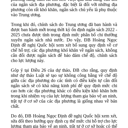
của ngân sách địa phương, đặc biệt là đối với những địa
phương còn rất khó khăn, ngân sách chủ yếu là phụ thuộc
vào Trung ương.
Trong khi đó, chính sách do Trung ương đã ban hành và
được ban hành mới trong thời kỳ ổn định ngân sách 2022 -
2025 chưa được tính trong định mức phân bổ chi thường
xuyên ngân sách nhà nước. Do vậy, ĐB Hoàng Ngọc
Định đề nghị Quốc hội xem xét bổ sung quy định về cơ
chế hỗ trợ, các địa phương khó khăn về ngân sách, không
cân đối được ngân sách để bảo đảm chế độ, chính sách
cho lực lượng này.
Góp ý tại Điều 26 của dự thảo, ĐB cho rằng, quy định
như dự thảo Luật sẽ tạo sự không công bằng về chế độ
giữa các địa phương do các tỉnh có điều kiện tự cân đối
ngân sách sẽ có khả năng kinh phí để quy định mức chi
cao hơn các địa phương khác có điều kiện khó khăn hơn
trong khi nhiệm vụ của lực lượng tham gia bảo vệ an ninh,
trật tự ở cơ sở của các địa phương là giống nhau về bản
chất.
Do đó, ĐB Hoàng Ngọc Định đề nghị Quốc hội xem xét,
sửa đổi theo hướng quy định cụ thể mức chi hỗ trợ cho lực
lượng tham gia bảo vệ an ninh, trật tự ở cơ sở hoặc có thể