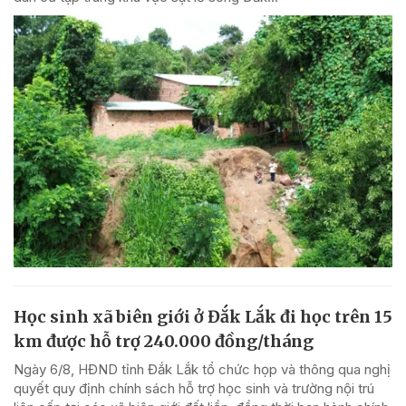
Học sinh xã biên giới ở Đắk Lắk đi học trên 15
km được hỗ trợ 240.000 đồng/tháng
Ngày 6/8, HĐND tỉnh Đắk Lắk tổ chức họp và thông qua nghị
quyết quy định chính sách hỗ trợ học sinh và trường nội trú