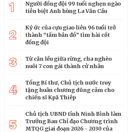
1
Người đồng đội 99 tuổi nghẹn ngào
tiễn biệt Anh hùng La Văn Cầu
Ký ức của cựu giao liên 96 tuổi trở
2
thành “tấm bản đồ” tìm hài cốt
đồng đội
3
Từ căn lều giữa rừng, cha nghèo
nuôi 7 con gái thành cử nhân
Tổng Bí thư, Chủ tịch nước truy
4
tặng huân chương dũng cảm cho
chiến sĩ Kpă Thiêp
Chủ tịch UBND tỉnh Ninh Bình làm
5
Trưởng Ban Chỉ đạo Chương trình
MTQG giai đoạn 2026 - 2030 của