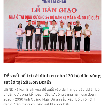
Đề xuất bố trí tái định cư cho 120 hộ dân vùng
sạt lở tại xã Kon Braih
UBND xã Kon Braih vừa đề xuất vào danh mục các dự án bố
trí dân cư trong kế hoạch đầu tư công trung hạn, giai đoạn
2026 - 2030 tỉnh Quảng Ngãi Dự án sắp xếp, bố trí ổn định
dân cư tập trung khu vực sạt lở sông Đăk...