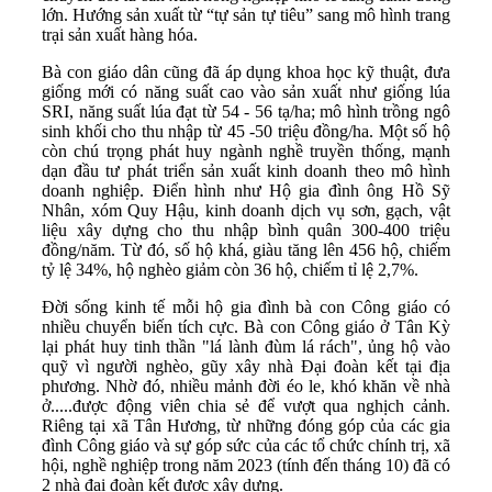
lớn. Hướng sản xuất từ “tự sản tự tiêu” sang mô hình trang
trại sản xuất hàng hóa.
Bà con giáo dân cũng đã áp dụng khoa học kỹ thuật, đưa
giống mới có năng suất cao vào sản xuất như giống lúa
SRI, năng suất lúa đạt từ 54 - 56 tạ/ha; mô hình trồng ngô
sinh khối cho thu nhập từ 45 -50 triệu đồng/ha. Một số hộ
còn chú trọng phát huy ngành nghề truyền thống, mạnh
dạn đầu tư phát triển sản xuất kinh doanh theo mô hình
doanh nghiệp. Điển hình như Hộ gia đình ông Hồ Sỹ
Nhân, xóm Quy Hậu, kinh doanh dịch vụ sơn, gạch, vật
liệu xây dựng cho thu nhập bình quân 300-400 triệu
đồng/năm. Từ đó, số hộ khá, giàu tăng lên 456 hộ, chiếm
tỷ lệ 34%, hộ nghèo giảm còn 36 hộ, chiếm tỉ lệ 2,7%.
Đời sống kinh tế mỗi hộ gia đình bà con Công giáo có
nhiều chuyển biến tích cực. Bà con Công giáo ở Tân Kỳ
lại phát huy tinh thần "lá lành đùm lá rách", ủng hộ vào
quỹ vì người nghèo, gũy xây nhà Đại đoàn kết tại địa
phương. Nhờ đó, nhiều mảnh đời éo le, khó khăn về nhà
ở.....được động viên chia sẻ để vượt qua nghịch cảnh.
Riêng tại xã Tân Hương, từ những đóng góp của các gia
đình Công giáo và sự góp sức của các tổ chức chính trị, xã
hội, nghề nghiệp trong năm 2023 (tính đến tháng 10) đã có
2 nhà đại đoàn kết được xây dựng.