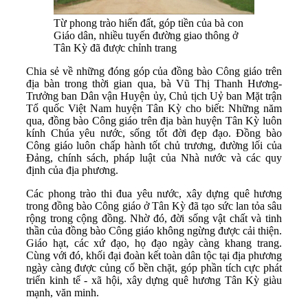
Từ phong trào hiến đất, góp tiền của bà con
Giáo dân, nhiều tuyến đường giao thông ở
Tân Kỳ đã được chỉnh trang
Chia sẻ về những đóng góp của đồng bào Công giáo trên
địa bàn trong thời gian qua, bà Vũ Thị Thanh Hương-
Trưởng ban Dân vận Huyện ủy, Chủ tịch Uỷ ban Mặt trận
Tổ quốc Việt Nam huyện Tân Kỳ cho biết: Những năm
qua, đồng bào Công giáo trên địa bàn huyện Tân Kỳ luôn
kính Chúa yêu nước, sống tốt đời đẹp đạo. Đồng bào
Công giáo luôn chấp hành tốt chủ trương, đường lối của
Đảng, chính sách, pháp luật của Nhà nước và các quy
định của địa phương.
Các phong trào thi đua yêu nước, xây dựng quê hương
trong đồng bào Công giáo ở Tân Kỳ đã tạo sức lan tỏa sâu
rộng trong cộng đồng. Nhờ đó, đời sống vật chất và tinh
thần của đồng bào Công giáo không ngừng được cải thiện.
Giáo hạt, các xứ đạo, họ đạo ngày càng khang trang.
Cùng với đó, khối đại đoàn kết toàn dân tộc tại địa phương
ngày càng được củng cố bền chặt, góp phần tích cực phát
triển kinh tế - xã hội, xây dựng quê hương Tân Kỳ giàu
mạnh, văn minh.