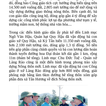
đó, đồng bào Công giáo tích cực hưởng ứng hiến tặng trên
14.500 mét vuông đất, 2.805 mét tường rào để mở rộng và
xây dựng đường giao thông nông thôn. Bên cạnh đó, bà
con giáo dân cũng ủng hộ, đóng góp gần 4 tỷ đồng để xây
dựng các công trình phúc lợi tại địa phương như trạm y tế,
trường mầm non, hệ thống nhà văn hóa....
Trong các điển hình giáo dân ấy phải kể đến Linh mục
Ngô Văn Hậu, Quản hạt Quy Hậu đã vận động bà con
giáo xứ Quy Hậu, xã Kỳ Tân hiến 11.350 mét vuông đất,
hơn 2.100 mét tường rào, đóng góp 1,3 tỷ đồng. Số tiền
trên góp phần cùng chính quyền và bà con lương dân hoàn
thành tuyến đường hoa Đại đoàn kết dài gần 1 km, rộng
11m (thảm bê tông). Linh mục Chu Đức Tuệ - Quản xứ
Làng Rào cũng là một điển hình trong phong trào xây
dựng Nông thôn mới. Linh mục đã vận động bà con Công
giáo ở xứ Làng Rào đóng góp hơn 800 triệu đồng, giải
phóng mặt bằng làm 6km đường bê tông thôn xóm góp
phần đưa xã Tân Hương về đích Nông thôn mới.