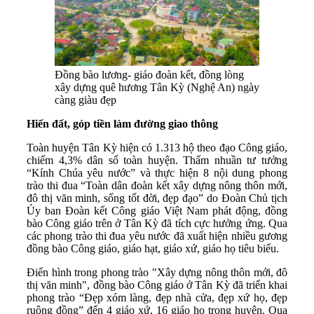
Đồng bào lương- giáo đoàn kết, đồng lòng
xây dựng quê hương Tân Kỳ (Nghệ An) ngày
càng giàu đẹp
Hiến đất, góp tiền làm đường giao thông
Toàn huyện Tân Kỳ hiện có 1.313 hộ theo đạo Công giáo,
chiếm 4,3% dân số toàn huyện. Thấm nhuần tư tưởng
“Kính Chúa yêu nước” và thực hiện 8 nội dung phong
trào thi đua “Toàn dân đoàn kết xây dựng nông thôn mới,
đô thị văn minh, sống tốt đời, đẹp đạo” do Đoàn Chủ tịch
Ủy ban Đoàn kết Công giáo Việt Nam phát động, đồng
bào Công giáo trên ở Tân Kỳ đã tích cực hưởng ứng. Qua
các phong trào thi đua yêu nước đã xuất hiện nhiều gương
đồng bào Công giáo, giáo hạt, giáo xứ, giáo họ tiêu biểu.
Điển hình trong phong trào "Xây dựng nông thôn mới, đô
thị văn minh", đồng bào Công giáo ở Tân Kỳ đã triển khai
phong trào “Đẹp xóm làng, đẹp nhà cửa, đẹp xứ họ, đẹp
ruộng đồng” đến 4 giáo xứ, 16 giáo họ trong huyện. Qua