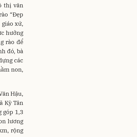
 thị văn
trào “Đẹp
 giáo xứ,
cực hưởng
g rào để
h đó, bà
 dựng các
 mầm non,
 Văn Hậu,
ã Kỳ Tân
g góp 1,3
on lương
km, rộng