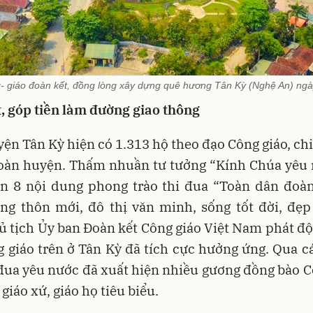
- giáo đoàn kết, đồng lòng xây dựng quê hương Tân Kỳ (Nghệ An) ngà
, góp tiền làm đường giao thông
ện Tân Kỳ hiện có 1.313 hộ theo đạo Công giáo, c
toàn huyện. Thấm nhuần tư tưởng “Kính Chúa yêu 
ện 8 nội dung phong trào thi đua “Toàn dân đoàn
ng thôn mới, đô thị văn minh, sống tốt đời, đẹp
 tịch Ủy ban Đoàn kết Công giáo Việt Nam phát đ
 giáo trên ở Tân Kỳ đã tích cực hưởng ứng. Qua 
 đua yêu nước đã xuất hiện nhiều gương đồng bào C
 giáo xứ, giáo họ tiêu biểu.