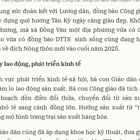
ung sức đoàn kết với Lương dân, đồng bào Công gi
y dựng quê hương Tân Kỳ ngày càng giàu đẹp. Khô
Hương, mà xã Đồng Văn một địa phương vừa có 
áo vừa có đồng bào DTTS sinh sống cũng đang h
 về đích Nông thôn mới vào cuối năm 2025.
 lao động, phát triển kinh tế
h vực phát triển kinh tế-xã hội, bà con Giáo dân
m lo lao động sản xuất. Bà con Công giáo đã tích
 hoạch dồn điền đổi thửa, chuyển đổi từ sản x
nhỏ lẻ sang cánh đồng lớn. Hướng sản xuất từ “t
ng mô hình trang trại sản xuất hàng hóa.
iáo dân cũng đã áp dụng khoa học kỹ thuật, đưa 