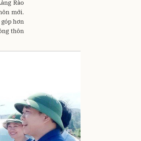
Làng Rào
hôn mới.
g góp hơn
ông thôn