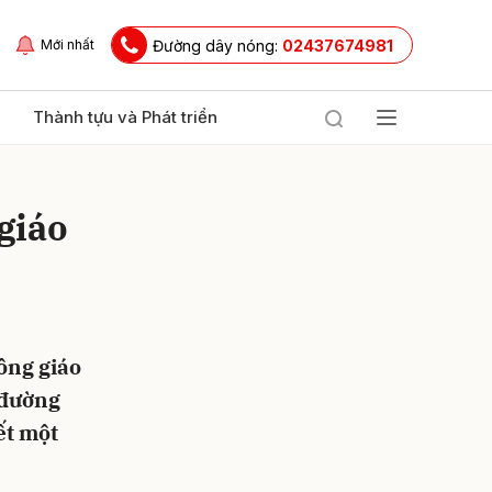
Đường dây nóng:
02437674981
Mới nhất
Thành tựu và Phát triển
giáo
ông giáo
ửi
 đường
ết một