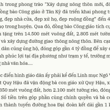
nh trong phong trào "Xây dựng nông thôn mới, đô
ồng bào Công giáo ở Tân Kỳ đã triển khai phong 
, đẹp nhà cửa, đẹp xứ họ, đẹp ruộng đồng” đến 4
họ trong huyện. Qua đó, đồng bào Công giáo tích 
n tặng trên 14.500 mét vuông đất, 2.805 mét tườn
 và xây dựng đường giao thông nông thôn. Bên cạn
 dân cũng ủng hộ, đóng góp gần 4 tỷ đồng để xây
nh phúc lợi tại địa phương như trạm y tế, trường
 nhà văn hóa....
c điển hình giáo dân ấy phải kể đến Linh mục Ngô
t Quy Hậu đã vận động bà con giáo xứ Quy Hậu, x
350 mét vuông đất, hơn 2.100 mét tường rào, đón
. Số tiền trên góp phần cùng chính quyền và bà c
n thành tuyến đường hoa Đại đoàn kết dài gần 1 