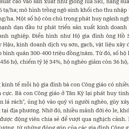
suất cao vào sản xuất như giống lúa SRI, năng suấ
56 tạ/ha; mô hình trồng ngô sinh khối cho thu nhập 
ng/ha. Một số hộ còn chú trọng phát huy ngành ng
mạnh dạn đầu tư phát triển sản xuất kinh doanh
anh nghiệp. Điển hình như Hộ gia đình ông Hồ 
Hậu, kinh doanh dịch vụ sơn, gạch, vật liệu xây
 bình quân 300-400 triệu đồng/năm. Từ đó, số hộ 
 456 hộ, chiếm tỷ lệ 34%, hộ nghèo giảm còn 36 hộ,
 kinh tế mỗi hộ gia đình bà con Công giáo có nhi
h cực. Bà con Công giáo ở Tân Kỳ lại phát huy tinh
 lá rách", ủng hộ vào quỹ vì người nghèo, gũy xâ
 tại địa phương. Nhờ đó, nhiều mảnh đời éo le, kh
..được động viên chia sẻ để vượt qua nghịch cảnh. 
ương, từ những đóng góp của các gia đình Công g