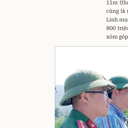
11m (th
cũng là
Linh mục
800 tri
xóm góp