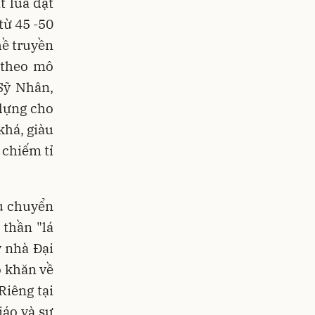
t lúa đạt
từ 45 -50
hề truyền
 theo mô
Sỹ Nhân,
 dựng cho
khá, giàu
 chiếm tỉ
ều chuyển
 thần "lá
y nhà Đại
ó khăn về
Riêng tại
iáo và sự