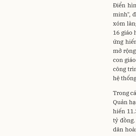
Điển hì
minh", đ
xóm làng
16 giáo 
ứng hiế
mở rộng
con giáo
công trì
hệ thống
Trong cá
Quản hạ
hiến 11.
tỷ đồng
dân hoà