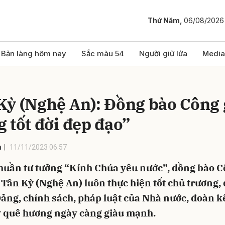
Thứ Năm,
06/08/2026
bình luận
Bản làng hôm nay
Sắc màu 54
Người giữ lửa
Media
Kỳ (Nghệ An): Đồng bào Công 
g tốt đời đẹp đạo”
n
11/11/2023 06:57
uần tư tưởng “Kính Chúa yêu nước”, đồng bào C
Hủy
G
Tân Kỳ (Nghệ An) luôn thực hiện tốt chủ trương,
Đảng, chính sách, pháp luật của Nhà nước, đoàn k
y quê hương ngày càng giàu mạnh.