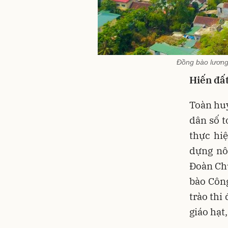
Đồng bào lương
Hiến đất
Toàn huy
dân số 
thực hi
dựng nô
Đoàn Chủ
bào Công
trào thi
giáo hạt,