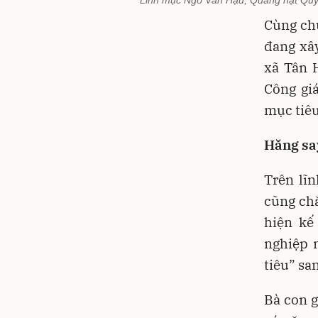
Cùng ch
đang xâ
xã Tân 
Công gi
mục tiêu
Hăng say
Trên lĩn
cũng chă
hiện kế
nghiệp 
tiêu” sa
Bà con g