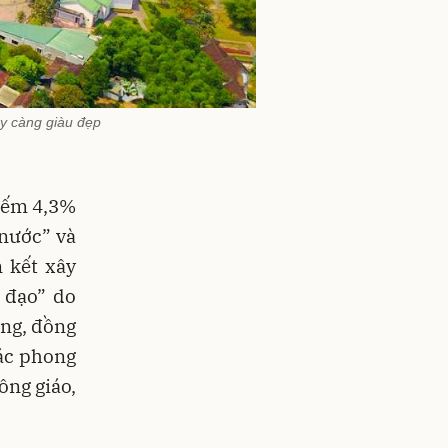
y càng giàu đẹp
hiếm 4,3%
nước” và
 kết xây
 đạo” do
ộng, đồng
các phong
ông giáo,