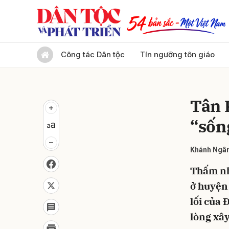
Gửi 
Công tác Dân tộc
Tín ngưỡng tôn giáo
Tân 
“sốn
Khánh Ngâ
Thấm nh
ở huyện 
lối của 
lòng xâ