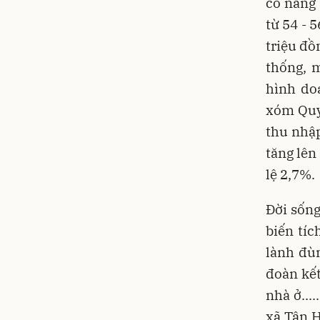
có năng 
từ 54 - 
triệu đồ
thống, 
hình do
xóm Quy 
thu nhập
tăng lên
lệ 2,7%.
Đời sống
biến tíc
lành đùm
đoàn kết
nhà ở...
xã Tân H