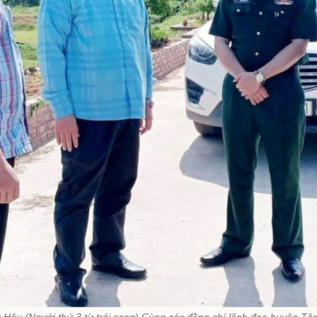
Hậu (Người thứ 3 từ trái sang) Cùng các đồng chí lãnh đạo huyện Tâ