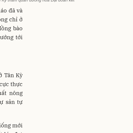
áo đã và
ng chỉ ở
đồng bào
ướng tới
 ở Tân Kỳ
 cực thực
uất nông
ự sản tự
giống mới