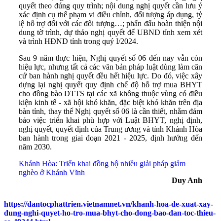
quyết theo đúng quy trình; nội dung nghị quyết cần lưu ý
xác định cụ thể phạm vi điều chỉnh, đối tượng áp dụng, tỷ
lệ hỗ trợ đối với các đối tượng…; phấn đấu hoàn thiện nội
dung tờ trình, dự thảo nghị quyết để UBND tỉnh xem xét
và trình HĐND tỉnh trong quý I/2024.
Sau 9 năm thực hiện, Nghị quyết số 06 đến nay vẫn còn
hiệu lực, nhưng tất cả các văn bản pháp luật dùng làm căn
cứ ban hành nghị quyết đều hết hiệu lực. Do đó, việc xây
dựng lại nghị quyết quy định chế độ hỗ trợ mua BHYT
cho đồng bào DTTS tại các xã không thuộc vùng có điều
kiện kinh tế - xã hội khó khăn, đặc biệt khó khăn trên địa
bàn tỉnh, thay thế Nghị quyết số 06 là cần thiết, nhằm đảm
bảo việc triển khai phù hợp với Luật BHYT, nghị định,
nghị quyết, quyết định của Trung ương và tỉnh Khánh Hòa
ban hành trong giai đoạn 2021 - 2025, định hướng đến
năm 2030.
Khánh Hòa: Triển khai đồng bộ nhiều giải pháp giảm
nghèo ở Khánh Vĩnh
Duy Anh
https://dantocphattrien.vietnamnet.vn/khanh-hoa-de-xuat-xay-
dung-nghi-quyet-ho-tro-mua-bhyt-cho-dong-bao-dan-toc-thieu-