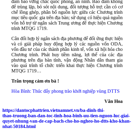
đảm bảo vững chắc quốc phòng, an ninh. Bảo đảm không
để trùng lặp, bỏ sót nội dung, đối tượng hỗ trợ; cần có cơ
chế lồng ghép, phân bổ nguồn lực giữa các Chương trình
mục tiêu quốc gia trên địa bàn; sử dụng có hiệu quả nguồn
vốn hỗ trợ từ ngân sách Trung ương để thực hiện Chương
trình MTQG 1719.
Cân đối hợp lý ngân sách địa phương để đối ứng thực hiện
và có giải pháp huy động hợp lý các nguồn vốn ODA,
vốn đầu tư của các thành phần kinh tế, vốn xã hội hóa cho
Chương trình. Phát huy tiềm năng, lợi thế của các địa
phương trên địa bàn tỉnh, vận động Nhân dân tham gia
vào quá trình tổ chức triển khai thực hiện Chương trình
MTQG 1719…
Trân trọng cảm ơn bà !
Hòa Bình: Thúc đẩy phong trào khởi nghiệp vùng DTTS
Văn Hoa
https://dantocphattrien.vietnamnet.vn/ba-dinh-thi-
thao-truong-ban-dan-toc-tinh-hoa-binh-uu-tien-nguon-luc-giai-
quyet-nhung-van-de-cap-bach-cho-ho-ngheo-ho-dtts-kho-khan-
nhat-50184.html