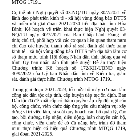
MTQG 1719...
Cụ thể như Nghị quyết số 03-NQ/TU ngày 30/7/2021 về
lãnh đạo phát triển kinh tế - xã hội vùng đồng bào DTTS
và miền núi giai đoạn 2021-2030 trên địa bàn tỉnh Hòa
Bình; Kế hoạch về triển khai thực hiện Nghị quyết 03-
NQ/TU ngày 30/7/2021 của Ban Chấp hành Đảng bộ
tỉnh; chủ trì, phối hợp với các cơ quan liên quan tham mưu
chỉ đạo các huyện, thành phố rà soát đánh giá thực trạng
kinh tế - xã hội vùng đồng bào DTTS trên địa bàn làm cơ
sở tham mưu trình Hội đồng Nhân dân tỉnh thông qua và
trình Ủy ban nhân dân tỉnh phê duyệt Đề án thực hiện
Chương trình; Kế hoạch số 172/KH-UBND ngày
30/9/2022 của Uỷ ban Nhân dân tỉnh về Kiểm tra, giám
sát, đánh giá thực hiện Chương trình MTQG 1719...
Trong giai đoạn 2021-2023, tổ chức bộ máy cơ quan làm
công tác dân tộc cấp tỉnh, cấp huyện tiếp tục ổn định, Ban
Dân tộc đã đề xuất cấp có thẩm quyền sắp xếp đội ngũ cán
bộ, công chức, viên chức đáp ứng yêu cầu nhiệm vụ; xây
dựng vị trí việc làm, rà soát quy hoạch cán bộ quản lý, đào
tạo, bồi dưỡng, tiếp nhận, điều động, luân chuyển cán bộ,
công chức, viên chức để có đủ năng lực, trình độ tham
mưu thực hiện có hiệu quả Chương trình MTQG 1719,
giai đoạn 2021-2025.