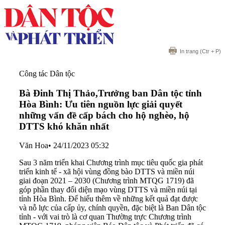
In trang
(Ctr + P)
Công tác Dân tộc
Bà Đinh Thị Thảo,Trưởng ban Dân tộc tỉnh
Hòa Bình: Ưu tiên nguồn lực giải quyết
những vấn đề cấp bách cho hộ nghèo, hộ
DTTS khó khăn nhất
Văn Hoa
•
24/11/2023 05:32
Sau 3 năm triển khai Chương trình mục tiêu quốc gia phát
triển kinh tế - xã hội vùng đồng bào DTTS và miền núi
giai đoạn 2021 – 2030 (Chương trình MTQG 1719) đã
góp phần thay đổi diện mạo vùng DTTS và miền núi tại
tỉnh Hòa Bình. Để hiểu thêm về những kết quả đạt được
và nỗ lực của cấp ủy, chính quyền, đặc biệt là Ban Dân tộc
tỉnh - với vai trò là cơ quan Thường trực Chương trình