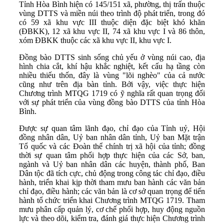
Tỉnh Hòa Bình hiện có 145/151 xã, phường, thị trấn thuộc
vùng DTTS và miền núi theo trình độ phát triển, trong đó
có 59 xã khu vực III thuộc diện đặc biệt khó khăn
(ĐBKK), 12 xã khu vực II, 74 xã khu vực I và 86 thôn,
xóm ĐBKK thuộc các xã khu vực II, khu vực I.
Đồng bào DTTS sinh sống chủ yếu ở vùng núi cao, địa
hình chia cắt, khí hậu khắc nghiệt, kết cấu hạ tầng còn
nhiều thiếu thốn, đây là vùng "lõi nghèo" của cả nước
cũng như trên địa bàn tỉnh. Bởi vậy, việc thực hiện
Chương trình MTQG 1719 có ỹ nghĩa rất quan trọng đối
với sự phát triển của vùng đồng bào DTTS của tỉnh Hòa
Bình.
Được sự quan tâm lãnh đạo, chỉ đạo của Tỉnh uỷ, Hội
đồng nhân dân, Uỷ ban nhân dân tỉnh, Uỷ ban Mặt trận
Tổ quốc và các Đoàn thể chính trị xã hội của tỉnh; đồng
thời sự quan tâm phối hợp thực hiện của các Sở, ban,
ngành và Uỷ ban nhân dân các huyện, thành phố, Ban
Dân tộc đã tích cực, chủ động trong công tác chỉ đạo, điều
hành, triển khai kịp thời tham mưu ban hành các văn bản
chỉ đạo, điều hành; các văn bản là cơ sở quan trọng để tiến
hành tổ chức triển khai Chương trình MTQG 1719. Tham
mưu phân cấp quản lý, cơ chế phối hợp, huy động nguồn
lực và theo dõi, kiểm tra, đánh giá thực hiện Chương trình