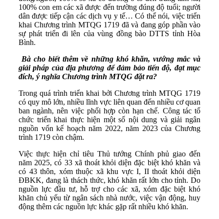
100% con em các xã được đến trường đúng độ tuổi; người
dân được tiếp cận các dịch vụ y tế… Có thể nói, việc triển
khai Chương trình MTQG 1719 đã và đang góp phần vào
sự phát triển đi lên của vùng đồng bào DTTS tỉnh Hòa
Bình.
Bà cho biết thêm về những khó khăn, vướng mắc và
giải pháp của địa phương để đảm bảo tiến độ, đạt mục
đích, ý nghĩa Chương trình MTQG đặt ra?
Trong quá trình triển khai bởi Chương trình MTQG 1719
có quy mô lớn, nhiều lĩnh vực liên quan đến nhiều cơ quan
ban ngành, nên việc phối hợp còn hạn chế. Công tác tổ
chức triển khai thực hiện một số nội dung và giải ngân
nguồn vốn kế hoạch năm 2022, năm 2023 của Chương
trình 1719 còn chậm.
Việc thực hiện chỉ tiêu Thủ tướng Chính phủ giao đến
năm 2025, có 33 xã thoát khỏi diện đặc biệt khó khăn và
có 43 thôn, xóm thuộc xã khu vực I, II thoát khỏi diện
ĐBKK, đang là thách thức, khó khăn rất lớn cho tỉnh. Do
nguồn lực đầu tư, hỗ trợ cho các xã, xóm đặc biệt khó
khăn chủ yếu từ ngân sách nhà nước, việc vận động, huy
động thêm các nguồn lực khác gặp rất nhiều khó khăn.