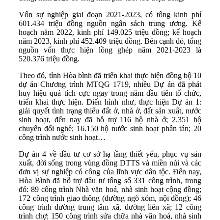
Vốn sự nghiệp giai đoạn 2021-2023, có tổng kinh phí
601.434 triệu đồng nguồn ngân sách trung ương. Kế
hoạch năm 2022, kinh phí 149.025 triệu đồng; kế hoạch
năm 2023, kinh phí 452.409 triệu đồng. Bên cạnh đó, tổng
nguồn vốn thực hiện lồng ghép năm 2021-2023 là
520.376 triệu đồng.
Theo đó, tỉnh Hòa bình đã triển khai thực hiện đồng bộ 10
dự án Chương trình MTQG 1719, nhiều Dự án đã phát
huy hiệu quả tích cực ngay trong năm đầu tiên tổ chức,
triển khai thực hiện. Điển hình như, thực hiện Dự án 1:
giải quyết tình trạng thiếu đất ở, nhà ở, đất sản xuất, nước
sinh hoạt, đến nay đã hỗ trợ 116 hộ nhà ở; 2.351 hộ
chuyển đổi nghề; 16.150 hộ nước sinh hoạt phân tán; 20
công trình nước sinh hoạt…
Dự án 4 về đầu tư cơ sở hạ tầng thiết yếu, phục vụ sản
xuất, đời sống trong vùng đồng DTTS và miền núi và các
đơn vị sự nghiệp có công của lĩnh vực dân tộc. Đến nay,
Hòa Bình đã hỗ trợ đầu tư tổng số 331 công trình, trong
đó: 89 công trình Nhà văn hoá, nhà sinh hoạt cộng đồng;
172 công trình giao thông (đường ngõ xóm, nội đồng); 46
công trình đường trung tâm xã, đường liên xã; 12 công
trình chợ; 150 công trình sửa chữa nhà văn hoá, nhà sinh