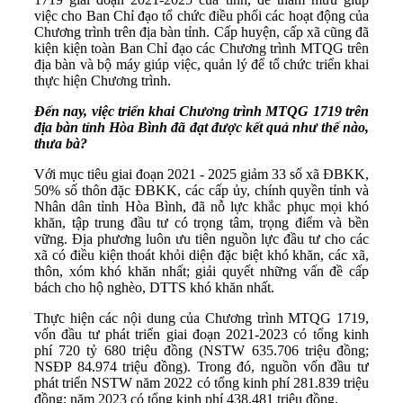
việc cho Ban Chỉ đạo tổ chức điều phối các hoạt động của
Chương trình trên địa bàn tỉnh. Cấp huyện, cấp xã cũng đã
kiện kiện toàn Ban Chỉ đạo các Chương trình MTQG trên
địa bàn và bộ máy giúp việc, quản lý để tổ chức triển khai
thực hiện Chương trình.
Đến nay, việc triển khai Chương trình MTQG 1719 trên
địa bàn tỉnh Hòa Bình đã đạt được kết quả như thế nào,
thưa bà?
Với mục tiêu giai đoạn 2021 - 2025 giảm 33 số xã ĐBKK,
50% số thôn đặc ĐBKK, các cấp ủy, chính quyền tỉnh và
Nhân dân tỉnh Hòa Bình, đã nỗ lực khắc phục mọi khó
khăn, tập trung đầu tư có trọng tâm, trọng điểm và bền
vững. Địa phương luôn ưu tiên nguồn lực đầu tư cho các
xã có điều kiện thoát khỏi diện đặc biệt khó khăn, các xã,
thôn, xóm khó khăn nhất; giải quyết những vấn đề cấp
bách cho hộ nghèo, DTTS khó khăn nhất.
Thực hiện các nội dung của Chương trình MTQG 1719,
vốn đầu tư phát triển giai đoạn 2021-2023 có tổng kinh
phí 720 tỷ 680 triệu đồng (NSTW 635.706 triệu đồng;
NSĐP 84.974 triệu đồng). Trong đó, nguồn vốn đầu tư
phát triển NSTW năm 2022 có tổng kinh phí 281.839 triệu
đồng; năm 2023 có tổng kinh phí 438.481 triệu đồng.