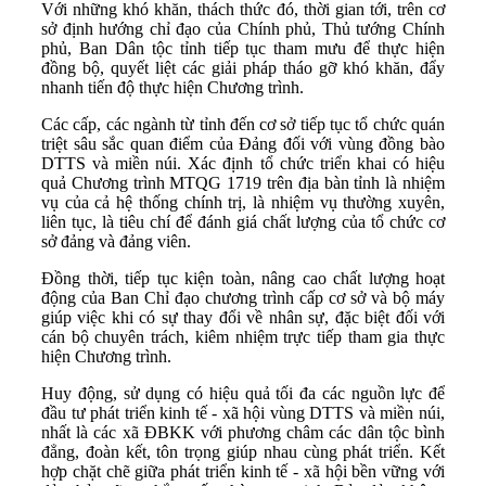
Với những khó khăn, thách thức đó, thời gian tới, trên cơ
sở định hướng chỉ đạo của Chính phủ, Thủ tướng Chính
phủ, Ban Dân tộc tỉnh tiếp tục tham mưu để thực hiện
đồng bộ, quyết liệt các giải pháp tháo gỡ khó khăn, đẩy
nhanh tiến độ thực hiện Chương trình.
Các cấp, các ngành từ tỉnh đến cơ sở tiếp tục tổ chức quán
triệt sâu sắc quan điểm của Đảng đối với vùng đồng bào
DTTS và miền núi. Xác định tổ chức triển khai có hiệu
quả Chương trình MTQG 1719 trên địa bàn tỉnh là nhiệm
vụ của cả hệ thống chính trị, là nhiệm vụ thường xuyên,
liên tục, là tiêu chí để đánh giá chất lượng của tổ chức cơ
sở đảng và đảng viên.
Đồng thời, tiếp tục kiện toàn, nâng cao chất lượng hoạt
động của Ban Chỉ đạo chương trình cấp cơ sở và bộ máy
giúp việc khi có sự thay đổi về nhân sự, đặc biệt đối với
cán bộ chuyên trách, kiêm nhiệm trực tiếp tham gia thực
hiện Chương trình.
Huy động, sử dụng có hiệu quả tối đa các nguồn lực để
đầu tư phát triển kinh tế - xã hội vùng DTTS và miền núi,
nhất là các xã ĐBKK với phương châm các dân tộc bình
đẳng, đoàn kết, tôn trọng giúp nhau cùng phát triển. Kết
hợp chặt chẽ giữa phát triển kinh tế - xã hội bền vững với