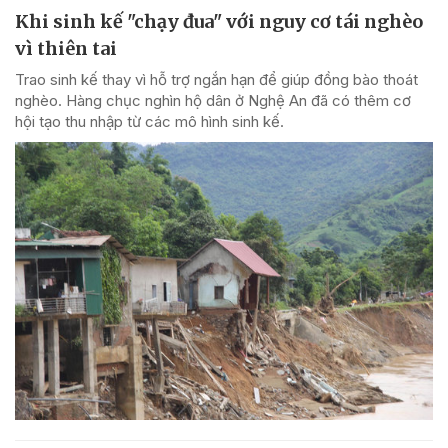
Khi sinh kế "chạy đua" với nguy cơ tái nghèo
vì thiên tai
Trao sinh kế thay vì hỗ trợ ngắn hạn để giúp đồng bào thoát
nghèo. Hàng chục nghìn hộ dân ở Nghệ An đã có thêm cơ
hội tạo thu nhập từ các mô hình sinh kế.