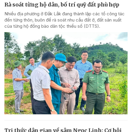
Rà soát từng hộ dân, bố trí quỹ đất phù hợp
Nhiều địa phương ở Đắk Lắk đang thành lập các tổ công tác
đến từng thôn, buôn để rà soát nhu cầu đất ở, đất sản xuất
của từng hộ đồng bào dân tộc thiểu số (DTTS).
Tri thức dân gian về sâm Ngọc Linh: Cơ hội