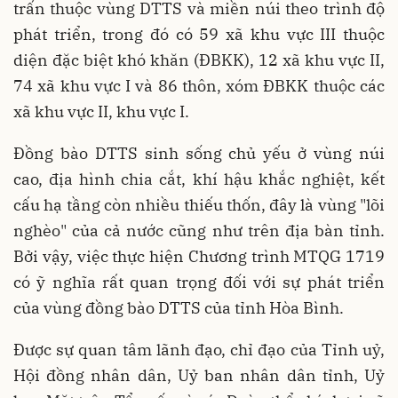
trấn thuộc vùng DTTS và miền núi theo trình độ
phát triển, trong đó có 59 xã khu vực III thuộc
diện đặc biệt khó khăn (ĐBKK), 12 xã khu vực II,
74 xã khu vực I và 86 thôn, xóm ĐBKK thuộc các
xã khu vực II, khu vực I.
Đồng bào DTTS sinh sống chủ yếu ở vùng núi
cao, địa hình chia cắt, khí hậu khắc nghiệt, kết
cấu hạ tầng còn nhiều thiếu thốn, đây là vùng "lõi
nghèo" của cả nước cũng như trên địa bàn tỉnh.
Bởi vậy, việc thực hiện Chương trình MTQG 1719
có ỹ nghĩa rất quan trọng đối với sự phát triển
của vùng đồng bào DTTS của tỉnh Hòa Bình.
Được sự quan tâm lãnh đạo, chỉ đạo của Tỉnh uỷ,
Hội đồng nhân dân, Uỷ ban nhân dân tỉnh, Uỷ