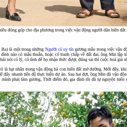
hiều đóng góp cho địa phương trong việc vận động người dân hiến đấ
 Ba) là một trong những
Người có uy tín
gương mẫu trong việc vận độn
 đình nào có mâu thuẫn, hoặc có tranh chấp về đất đai, ông Min lập 
ải nói có lý, có tình để họ nhận thức được đúng sai thì cuộc hoà giả s
 trò là hạt nhân trong vận động bà con hiến đất mở đường. Mới đây, 
ể đẩy nhanh tiến độ thực hiện dự án. Sau hai đợt, ông Min đã vận độ
n mình phải làm gương. Thời điểm đó, gia đình tôi đã tự nguyện hiến