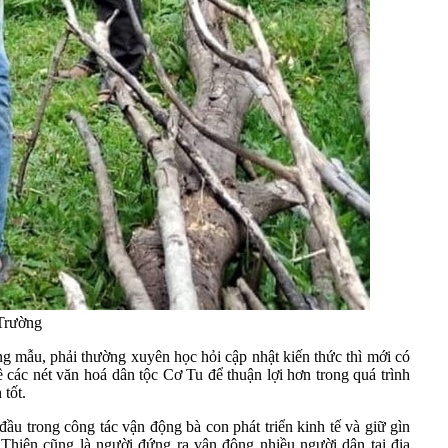
 Trường
ơng mẫu, phải thường xuyên học hỏi cập nhật kiến thức thì mới có
ề các nét văn hoá dân tộc Cơ Tu để thuận lợi hơn trong quá trình
tốt.
 trong công tác vận động bà con phát triển kinh tế và giữ gìn
 Thiện cũng là người đứng ra vận động nhiều người dân tại địa