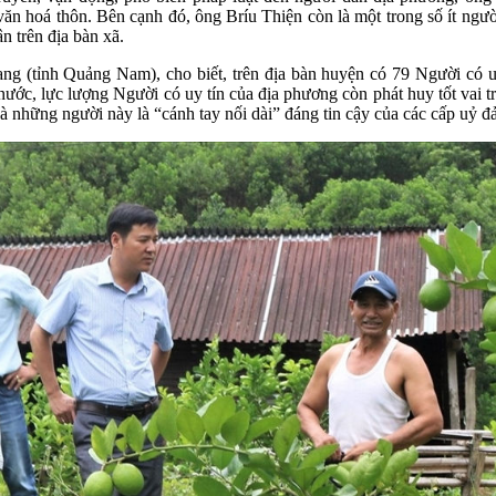
n hoá thôn. Bên cạnh đó, ông Bríu Thiện còn là một trong số ít ngườ
n trên địa bàn xã.
(tỉnh Quảng Nam), cho biết, trên địa bàn huyện có 79 Người có uy 
ước, lực lượng Người có uy tín của địa phương còn phát huy tốt vai t
à những người này là “cánh tay nối dài” đáng tin cậy của các cấp uỷ đ