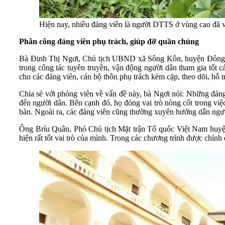
Hiện nay, nhiều đảng viên là người DTTS ở vùng cao đã và
Phân công đảng viên phụ trách, giúp đỡ quần chúng
Bà Đinh Thị Ngơi, Chủ tịch UBND xã Sông Kôn, huyện Đông Giang
trong công tác tuyên truyền, vận động người dân tham gia tốt 
cho các đảng viên, cán bộ thôn phụ trách kèm cặp, theo dõi, hỗ t
Chia sẻ với phóng viên về vấn đề này, bà Ngơi nói: Những đảng
đến người dân. Bên cạnh đó, họ đóng vai trò nòng cốt trong việc
bàn. Ngoài ra, các đảng viên cũng thường xuyên hướng dẫn người
Ông Bríu Quân, Phó Chủ tịch Mặt trận Tổ quốc Việt Nam huyện 
hiện rất tốt vai trò của mình. Trong các chương trình được chính