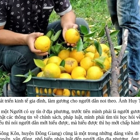
át triển kinh tế gia đình, làm gương cho người dân noi theo. Ảnh Huy
, một Người có uy tín ở địa phương, trước tiên mình phải là người gư
t các thông tin về chính sách, pháp luật, mình phải tìm tòi học hỏi v
u thì nói người dân mới hiểu được, mà hiểu được thì họ mới chấp hành 
ông Kôn, huyện Đông Giang) cũng là một trong những đảng viên đi đầu
 truyền, vận động, phổ biến pháp luật đến người dân địa phương, ông