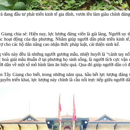
 đang đầu tư phát triển kinh tế gia đình, vươn lên làm giàu chính đán
 chia sẻ: Hiện nay, lực lượng đảng viên là già làng, Người uy tín t
các hoạt động của địa phương. Nhằm giúp người dân phát triển kinh 
rợ cho các hộ dân nâng cao nhận thức pháp luật, cải thiện sinh kế.
 viên này đều là những người gương mẫu, nhiệt huyết là “cánh tay nối
 hoà giải mâu thuẫn ở tại phương họ sinh sống, là người tích cực vận 
 dân về một số mô hình làm ăn hiệu quả. Qua đó giúp người dân có điề
Tây Giang cho biết, trong những năm qua, hầu hết lực lượng đảng viê
 quyền triển khai, lực lượng này chính là cầu nối trực tiếp giữa người 