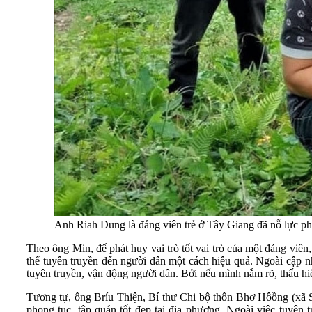
Anh Riah Dung là đảng viên trẻ ở Tây Giang đã nỗ lực ph
Theo ông Min, để phát huy vai trò tốt vai trò của một đảng viên
thể tuyên truyền đến người dân một cách hiệu quả. Ngoài cập nhậ
tuyên truyền, vận động người dân. Bởi nếu mình nắm rõ, thấu hiể
Tương tự, ông Bríu Thiện, Bí thư Chi bộ thôn Bhơ Hôồng (xã S
phong tục, tập quán tốt đẹp tại địa phương. Ngoài việc tuyên