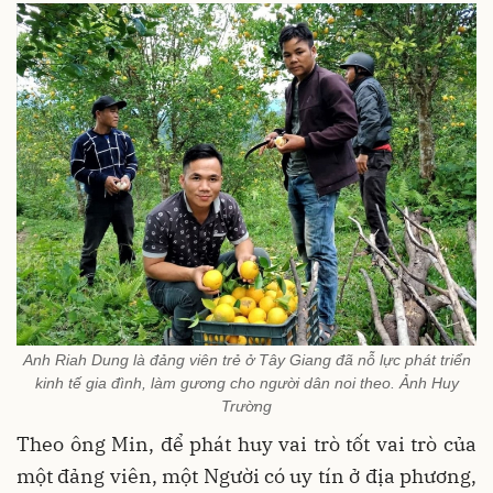
Anh Riah Dung là đảng viên trẻ ở Tây Giang đã nỗ lực phát triển
kinh tế gia đình, làm gương cho người dân noi theo. Ảnh Huy
Trường
Theo ông Min, để phát huy vai trò tốt vai trò của
một đảng viên, một Người có uy tín ở địa phương,