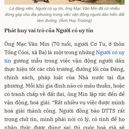
Là đảng viên, Người có uy tín, ông Mạc Văn Min đã có nhiều
đóng góp cho địa phương trong việc vận động người dân hiến đất
làm đường. (Ảnh Huy Trường)
Phát huy vai trò của Người có uy tín
Ông Mạc Văn Min (70 tuổi, người Cơ Tu, ở thôn
Tống Cóoi, xã Ba) là một trong những
Người có uy
tín
gương mẫu trong việc vận động người dân
thực hiện tốt các chủ trương, đường lối của Đảng,
chính sách, pháp luật của Nhà nước tại địa
phương. Mỗi khi gia đình nào có mâu thuẫn, hoặc
có tranh chấp về đất đai, ông Min lập tức đến để
vận động, hoà giải. “Rất nhiều vụ việc được mình
hoà giải thành công. Người đồng bào DTTS rất
trọng chữ tín, mình phải nói có lý, có tình để họ
nhận thức được đúng sai thì cuộc hoà giả sẽ