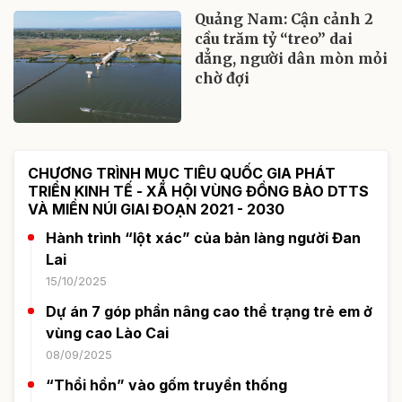
Quảng Nam: Cận cảnh 2
cầu trăm tỷ “treo” dai
dẳng, người dân mòn mỏi
chờ đợi
CHƯƠNG TRÌNH MỤC TIÊU QUỐC GIA PHÁT
TRIỂN KINH TẾ - XÃ HỘI VÙNG ĐỒNG BÀO DTTS
VÀ MIỀN NÚI GIAI ĐOẠN 2021 - 2030
Hành trình “lột xác” của bản làng người Đan
Lai
15/10/2025
Dự án 7 góp phần nâng cao thể trạng trẻ em ở
vùng cao Lào Cai
08/09/2025
“Thổi hồn” vào gốm truyền thống