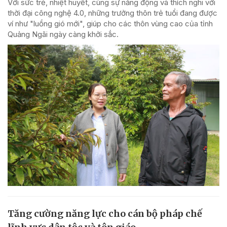
Với sức trẻ, nhiệt huyết, cùng sự năng động và thích nghi với
thời đại công nghệ 4.0, những trưởng thôn trẻ tuổi đang được
ví như "luồng gió mới", giúp cho các thôn vùng cao của tỉnh
Quảng Ngãi ngày càng khởi sắc.
Tăng cường năng lực cho cán bộ pháp chế