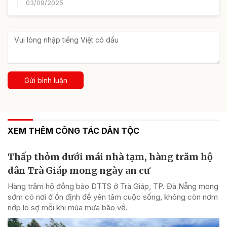
03/09/2025
Gửi bình luận
XEM THÊM CÔNG TÁC DÂN TỘC
Thấp thỏm dưới mái nhà tạm, hàng trăm hộ
dân Trà Giáp mong ngày an cư
Hàng trăm hộ đồng bào DTTS ở Trà Giáp, TP. Đà Nẵng mong
sớm có nơi ở ổn định để yên tâm cuộc sống, không còn nơm
nớp lo sợ mỗi khi mùa mưa bão về.